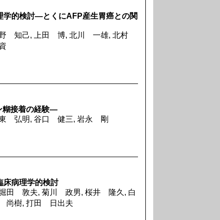
床病理学的検討―とくにAFP産生胃癌との関
荻野 知己, 上田 博, 北川 一雄, 北村
雅資
ン糊接着の経験―
大東 弘明, 谷口 健三, 岩永 剛
の臨床病理学的検討
堀田 敦夫, 菊川 政男, 桜井 隆久, 白
尾 尚樹, 打田 日出夫