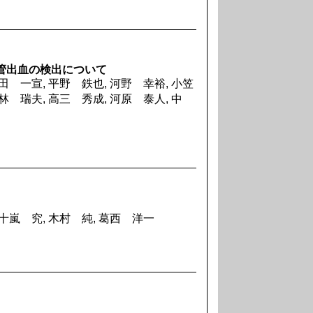
消化管出血の検出について
田 一宣, 平野 鉄也, 河野 幸裕, 小笠
林 瑞夫, 高三 秀成, 河原 泰人, 中
五十嵐 究, 木村 純, 葛西 洋一