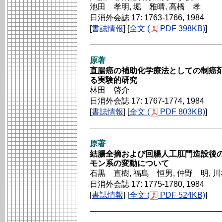
池田 孝明, 堀 雅晴, 高橋 孝
日消外会誌 17: 1763-1766, 1984
[
書誌情報
] [
全文 (
PDF 398KB)
]
原著
直腸癌の補助化学療法としての制癌剤（5
る実験的研究
林田 啓介
日消外会誌 17: 1767-1774, 1984
[
書誌情報
] [
全文 (
PDF 803KB)
]
原著
結腸全摘および回腸人工肛門造設後のrenin-a
モン系の変動について
石黒 直樹, 福島 恒男, 仲野 明, 川
日消外会誌 17: 1775-1780, 1984
[
書誌情報
] [
全文 (
PDF 524KB)
]