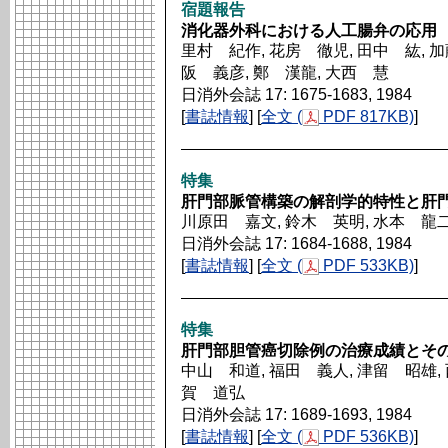
宿題報告
消化器外科における人工腸弁の応用
里村 紀作, 花房 徹児, 田中 紘, 加
阪 義彦, 鄭 漢龍, 大西 慧
日消外会誌 17: 1675-1683, 1984
[
書誌情報
] [
全文 (
PDF 817KB)
]
特集
肝門部脈管構築の解剖学的特性と肝
川原田 嘉文, 鈴木 英明, 水本 龍
日消外会誌 17: 1684-1688, 1984
[
書誌情報
] [
全文 (
PDF 533KB)
]
特集
肝門部胆管癌切除例の治療成績とそ
中山 和道, 福田 義人, 津留 昭雄, 
賀 道弘
日消外会誌 17: 1689-1693, 1984
[
書誌情報
] [
全文 (
PDF 536KB)
]