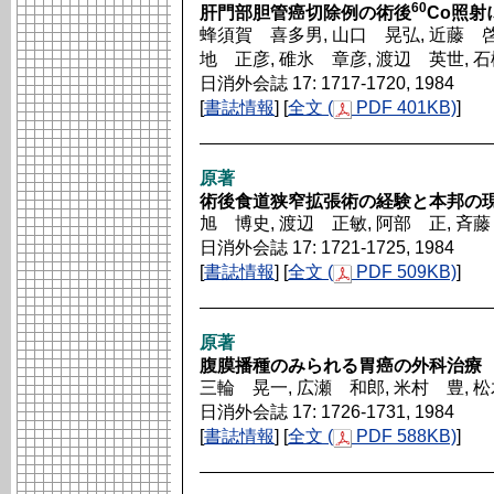
60
肝門部胆管癌切除例の術後
Co照射
蜂須賀 喜多男, 山口 晃弘, 近藤 啓,
地 正彦, 碓氷 章彦, 渡辺 英世, 
日消外会誌 17: 1717-1720, 1984
[
書誌情報
] [
全文 (
PDF 401KB)
]
原著
術後食道狭窄拡張術の経験と本邦の
旭 博史, 渡辺 正敏, 阿部 正, 斉藤
日消外会誌 17: 1721-1725, 1984
[
書誌情報
] [
全文 (
PDF 509KB)
]
原著
腹膜播種のみられる胃癌の外科治療
三輪 晃一, 広瀬 和郎, 米村 豊, 
日消外会誌 17: 1726-1731, 1984
[
書誌情報
] [
全文 (
PDF 588KB)
]