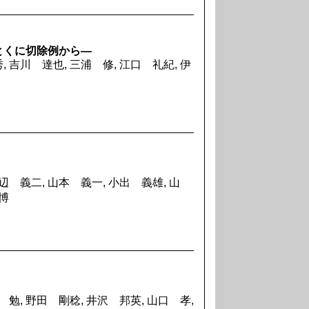
とくに切除例から―
 吉川 達也, 三浦 修, 江口 礼紀, 伊
辺 義二, 山本 義一, 小出 義雄, 山
 博
 勉, 野田 剛稔, 井沢 邦英, 山口 孝,