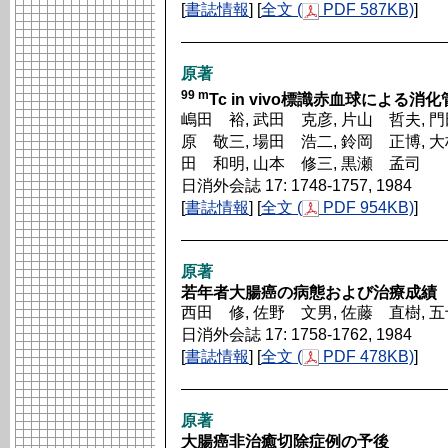
[
書誌情報
] [
全文 (
PDF 587KB)
]
原著
99 m
Tc in vivo標識赤血球による
嶋田 裕, 武田 克彦, 片山 哲夫, 門
原 敬三, 場田 浩二, 鈴岡 正博, 大
田 和明, 山本 修三, 黒瀬 孟司
日消外会誌 17: 1748-1757, 1984
[
書誌情報
] [
全文 (
PDF 954KB)
]
原著
若年者大腸癌の病態および治療成績
西田 修, 佐野 文男, 佐藤 直樹, 
日消外会誌 17: 1758-1762, 1984
[
書誌情報
] [
全文 (
PDF 478KB)
]
原著
大腸癌非治癒切除症例の予後