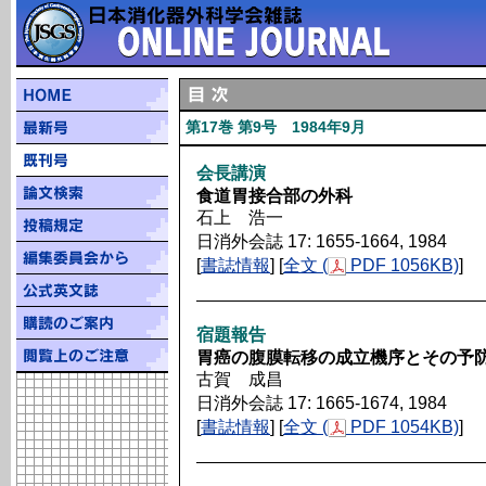
第17巻 第9号 1984年9月
会長講演
食道胃接合部の外科
石上 浩一
日消外会誌 17: 1655-1664, 1984
[
書誌情報
] [
全文 (
PDF 1056KB)
]
宿題報告
胃癌の腹膜転移の成立機序とその予
古賀 成昌
日消外会誌 17: 1665-1674, 1984
[
書誌情報
] [
全文 (
PDF 1054KB)
]