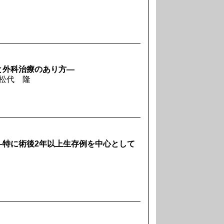
と外科治療のあり方―
 松代 隆
―特に術後2年以上生存例を中心として