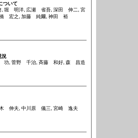
について
 堀 明洋, 広瀬 省吾, 深田 伸二, 宮
石橋 宏之, 加藤 純爾, 神田 裕
現況
 功, 菅野 千治, 斉藤 和好, 森 昌造
松木 伸夫, 中川原 儀三, 宮崎 逸夫