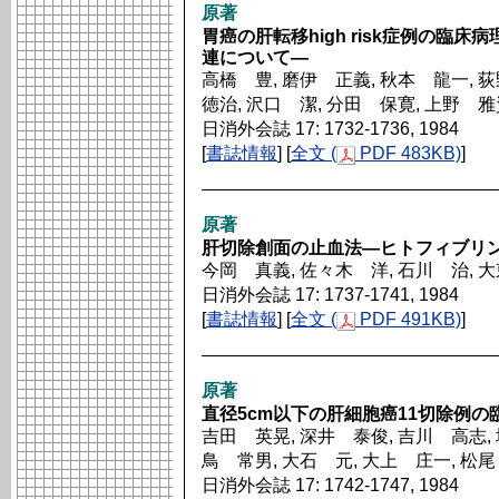
原著
胃癌の肝転移high risk症例の臨
連について―
高橋 豊, 磨伊 正義, 秋本 龍一, 
徳治, 沢口 潔, 分田 保寛, 上野 
日消外会誌 17: 1732-1736, 1984
[
書誌情報
] [
全文 (
PDF 483KB)
]
原著
肝切除創面の止血法―ヒトフィブリ
今岡 真義, 佐々木 洋, 石川 治, 
日消外会誌 17: 1737-1741, 1984
[
書誌情報
] [
全文 (
PDF 491KB)
]
原著
直径5cm以下の肝細胞癌11切除例
吉田 英晃, 深井 泰俊, 吉川 高志, 
鳥 常男, 大石 元, 大上 庄一, 松
日消外会誌 17: 1742-1747, 1984