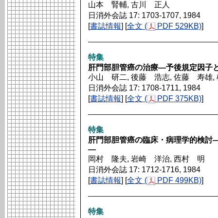
山本 腎輔, 古川 正人
日消外会誌 17: 1703-1707, 1984
[
書誌情報
] [
全文 (
PDF 529KB)
]
特集
肝門部胆管癌の治療―予後規定因子
小山 研二, 後藤 浩志, 佐藤 寿雄,
日消外会誌 17: 1708-1711, 1984
[
書誌情報
] [
全文 (
PDF 375KB)
]
特集
肝門部胆管癌の臨床・病理学的検討
―
岡村 隆夫, 岩崎 洋治, 西村 明
日消外会誌 17: 1712-1716, 1984
[
書誌情報
] [
全文 (
PDF 499KB)
]
特集