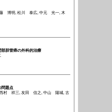
藤 博明, 松川 泰広, 中元 光一, 木
門部胆管癌の外科的治療
二
の問題点
西村 祥三, 友田 信之, 中山 陽城, 古