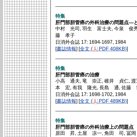
特集
肝門部胆管癌の外科治療の問題点―
中村 光司, 羽生 富士夫, 今泉 俊秀,
藤 孝子
日消外会誌 17: 1694-1697, 1984
[
書誌情報
] [
全文 (
PDF 408KB)
]
特集
肝門部胆管癌の治療
小高 通夫, 竜 崇正, 碓井 貞仁, 渡
本 宏, 有我 隆光, 長島 通, 佐藤
日消外会誌 17: 1698-1702, 1984
[
書誌情報
] [
全文 (
PDF 489KB)
]
特集
肝門部胆管癌の外科治療上の問題点
原田 昇, 土屋 凉一, 角田 司, 冨岡