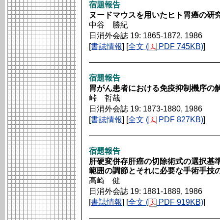
宿題報告
ヌードマウスを用いたヒト胃癌の研
中谷 勝紀
日消外会誌 19: 1865-1872, 1986
[
書誌情報
] [
全文 (
PDF 745KB)
]
宿題報告
胃がん患者における免疫抑制機序の
峠 哲哉
日消外会誌 19: 1873-1880, 1986
[
書誌情報
] [
全文 (
PDF 827KB)
]
宿題報告
肝硬変併存肝癌の切除術式の選択基
範囲の調節とそれに必要な手術手技
高崎 健
日消外会誌 19: 1881-1889, 1986
[
書誌情報
] [
全文 (
PDF 919KB)
]