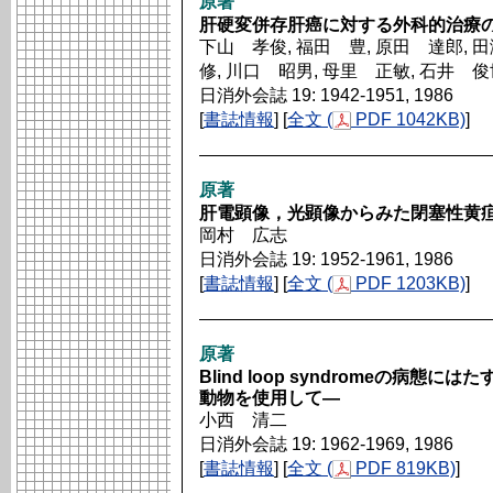
原著
肝硬変併存肝癌に対する外科的治療
下山 孝俊, 福田 豊, 原田 達郎, 
修, 川口 昭男, 母里 正敏, 石井 俊
日消外会誌 19: 1942-1951, 1986
[
書誌情報
] [
全文 (
PDF 1042KB)
]
原著
肝電顕像，光顕像からみた閉塞性黄
岡村 広志
日消外会誌 19: 1952-1961, 1986
[
書誌情報
] [
全文 (
PDF 1203KB)
]
原著
Blind loop syndromeの病
動物を使用して―
小西 清二
日消外会誌 19: 1962-1969, 1986
[
書誌情報
] [
全文 (
PDF 819KB)
]