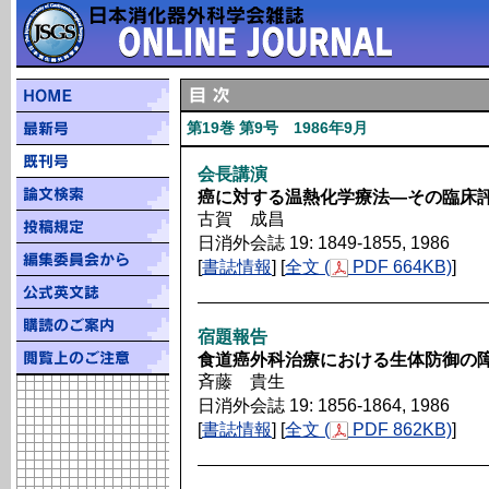
第19巻 第9号 1986年9月
会長講演
癌に対する温熱化学療法―その臨床
古賀 成昌
日消外会誌 19: 1849-1855, 1986
[
書誌情報
] [
全文 (
PDF 664KB)
]
宿題報告
食道癌外科治療における生体防御の
斉藤 貴生
日消外会誌 19: 1856-1864, 1986
[
書誌情報
] [
全文 (
PDF 862KB)
]