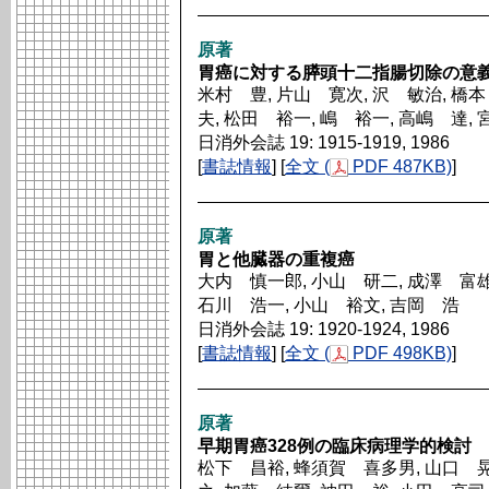
原著
胃癌に対する膵頭十二指腸切除の意
米村 豊, 片山 寛次, 沢 敏治, 橋本
夫, 松田 裕一, 嶋 裕一, 高嶋 達,
日消外会誌 19: 1915-1919, 1986
[
書誌情報
] [
全文 (
PDF 487KB)
]
原著
胃と他臓器の重複癌
大内 慎一郎, 小山 研二, 成澤 富雄
石川 浩一, 小山 裕文, 吉岡 浩
日消外会誌 19: 1920-1924, 1986
[
書誌情報
] [
全文 (
PDF 498KB)
]
原著
早期胃癌328例の臨床病理学的検討
松下 昌裕, 蜂須賀 喜多男, 山口 晃