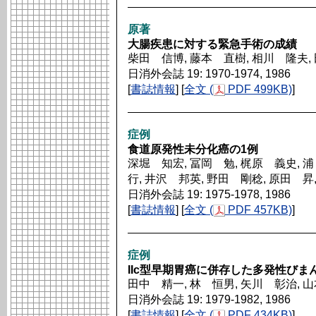
原著
大腸疾患に対する緊急手術の成績
柴田 信博, 藤本 直樹, 相川 隆夫,
日消外会誌 19: 1970-1974, 1986
[
書誌情報
] [
全文 (
PDF 499KB)
]
症例
食道原発性未分化癌の1例
深堀 知宏, 冨岡 勉, 梶原 義史, 浦
行, 井沢 邦英, 野田 剛稔, 原田 昇
日消外会誌 19: 1975-1978, 1986
[
書誌情報
] [
全文 (
PDF 457KB)
]
症例
IIc型早期胃癌に併存した多発性びま
田中 精一, 林 恒男, 矢川 彰治, 
日消外会誌 19: 1979-1982, 1986
[
書誌情報
] [
全文 (
PDF 434KB)
]