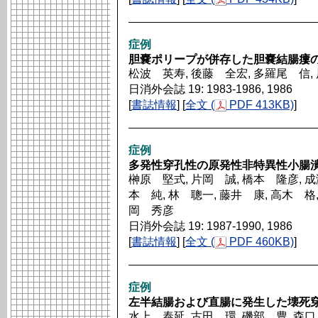
症例
胆嚢ポリープが併存した胆嚢結腸瘻の
松波 英寿, 後藤 全宏, 多羅尾 信,
日消外会誌 19: 1983-1986, 1986
[
書誌情報
] [
全文 (
PDF 413KB)
]
症例
多発性穿孔性の原発性非特異性小腸潰
榊原 堅式, 片岡 誠, 橋本 隆彦, 成
本 純, 林 聰一, 藤井 康, 高木 格,
岡 秀彦
日消外会誌 19: 1987-1990, 1986
[
書誌情報
] [
全文 (
PDF 460KB)
]
症例
左半結腸および直腸に発生した壊死
水上 泰延, 古田 環, 磯部 豊, 森