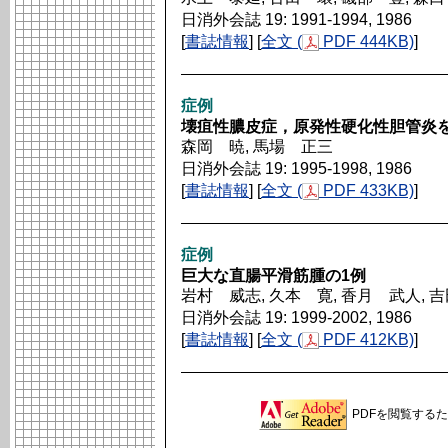
日消外会誌 19: 1991-1994, 1986
[
書誌情報
] [
全文 (
PDF 444KB)
]
症例
壊疽性膿皮症，原発性硬化性胆管炎
森岡 暁, 馬場 正三
日消外会誌 19: 1995-1998, 1986
[
書誌情報
] [
全文 (
PDF 433KB)
]
症例
巨大な直腸平滑筋腫の1例
岩村 威志, 久本 寛, 香月 武人, 
日消外会誌 19: 1999-2002, 1986
[
書誌情報
] [
全文 (
PDF 412KB)
]
PDFを閲覧するため