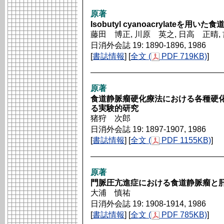
原著
Isobutyl cyanoacrylateを
藤田 博正, 川原 英之, 日高 正晴,
日消外会誌 19: 1890-1896, 1986
[
書誌情報
] [
全文 (
PDF 719KB)
]
原著
食道静脈瘤硬化療法における各種硬
る実験的研究
猪狩 次郎
日消外会誌 19: 1897-1907, 1986
[
書誌情報
] [
全文 (
PDF 1155KB)
]
原著
門脈圧亢進症における食道静脈瘤と
大浦 慎祐
日消外会誌 19: 1908-1914, 1986
[
書誌情報
] [
全文 (
PDF 785KB)
]