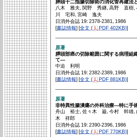
膵頭十二指腸切除術の消化管再建法
八木 雅夫, 関野 秀継, 高野 直樹, 
川 宅和, 宮崎 逸夫
日消外会誌 19: 2378-2381, 1986
[
書誌情報
] [
全文 (
PDF 402KB)
]
原著
膵頭部癌の切除範囲に関する病理組
て―
中迫 利明
日消外会誌 19: 2382-2389, 1986
[
書誌情報
] [
全文 (
PDF 881KB)
]
原著
非特異性腸潰瘍の外科治療―特に手
舟山 裕士, 佐々木 巌, 今村 幹雄, 
木 祥郎
日消外会誌 19: 2390-2396, 1986
[
書誌情報
] [
全文 (
PDF 770KB)
]