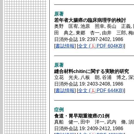
原著
若年者大腸癌の臨床病理学的検討
奥野 匡宥, 池原 照幸, 長山 正義, 
田 典之, 東郷 杏一, 由井 三郎, 
日消外会誌 19: 2397-2402, 1986
[
書誌情報
] [
全文 (
PDF 604KB)
]
原著
縫合材料chitinに関する実験的研究
立花 光夫, 八板 朗, 谷浦 博之, 
日消外会誌 19: 2403-2408, 1986
[
書誌情報
] [
全文 (
PDF 644KB)
]
症例
食道・胃早期重複癌の1例
真船 健一, 田中 洋一, 武内 脩, 
日消外会誌 19: 2409-2412, 1986