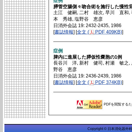
症例
膵管空腸側々吻合術を施行した慢性背
土江 健嗣, 二村 雄次, 早川 直和, 
本 秀雄, 塩野谷 恵彦
日消外会誌 19: 2432-2435, 1986
[
書誌情報
] [
全文 (
PDF 409KB)
]
症例
脾内に進展した膵仮性嚢胞の1例
長谷川 洋, 新村 健司, 村瀬 敏之, 
野谷 恵彦
日消外会誌 19: 2436-2439, 1986
[
書誌情報
] [
全文 (
PDF 374KB)
]
PDFを閲覧するため
Copyright © 日本消化器外