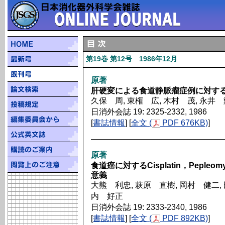
第19巻 第12号 1986年12月
原著
肝硬変による食道静脈瘤症例に対す
久保 周, 東権 広, 木村 茂, 永井 
日消外会誌 19: 2325-2332, 1986
[
書誌情報
] [
全文 (
PDF 676KB)
]
原著
食道癌に対するCisplatin，Pepl
意義
大熊 利忠, 萩原 直樹, 岡村 健二, 
内 好正
日消外会誌 19: 2333-2340, 1986
[
書誌情報
] [
全文 (
PDF 892KB)
]