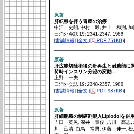
原著
肝転移を伴う胃癌の治療
中江 史朗, 中村 毅, 井上 和則, 
日消外会誌 19: 2341-2347, 1986
[
書誌情報
] [
全文 (
PDF 751KB)
]
原著
肝広範切除術後の肝再生と耐糖能に
荷時インスリン分泌の変動―
上野 一夫
日消外会誌 19: 2348-2357, 1986
[
書誌情報
] [
全文 (
PDF 987KB)
]
原著
肝細胞癌の制癌剤混入Lipiodol
吉田 英晃, 深井 泰俊, 吉川 高志, 
川 己清, 白鳥 常男, 伊藤 伸一, 松