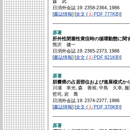
森 武
日消外会誌 19: 2358-2364, 1986
[
書誌情報
] [
全文 (
PDF 777KB)
]
原著
肝外性閉塞性黄疸時の循環動態に関
熊沢 健一
日消外会誌 19: 2365-2373, 1986
[
書誌情報
] [
全文 (
PDF 821KB)
]
原著
胆嚢癌の占居部位および進展様式か
川浦 幸光, 森 善裕, 中島 久幸, 
哲司, 岩 喬
日消外会誌 19: 2374-2377, 1986
[
書誌情報
] [
全文 (
PDF 370KB)
]
原著