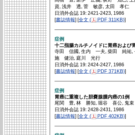
資, 浅井 透, 菅 敏彦, 太田 孝仁
日消外会誌 19: 2421-2423, 1986
[
書誌情報
] [
全文 (
PDF 311KB)
]
症例
十二指腸カルチノイドに胃癌および
寺田 信國, 生内 一夫, 柴田 純祐, 
施 健治, 庭川 光行
日消外会誌 19: 2424-2427, 1986
[
書誌情報
] [
全文 (
PDF 371KB)
]
症例
胃癌に重複した胆嚢腺腫内癌の1例
尾関 豊, 林 勝知, 堀谷 喜公, 鬼
日消外会誌 19: 2428-2431, 1986
[
書誌情報
] [
全文 (
PDF 402KB)
]