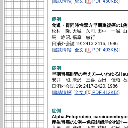
[
書誌情報
] [
全文 (
PDF 430KB)
]
症例
食道・胃同時性双方早期重複癌の1例
松村 隆, 大城 久司, 田中 一誠, 山
馬 静昭, 福原 敏行
日消外会誌 19: 2413-2416, 1986
[
書誌情報
] [
全文 (
PDF 403KB)
]
症例
早期胃癌III型の考え方―いわゆるHa
安井 昭, 渋沢 三喜, 西田 佳昭, 
日消外会誌 19: 2417-2420, 1986
[
書誌情報
] [
全文 (
PDF 412KB)
]
症例
Alpha-Fetoprotein, carcinoembryon
産生胃癌の1例―免疫組織学的検討―
高橋 豊, 磨伊 正義, 荻野 知巳, 上