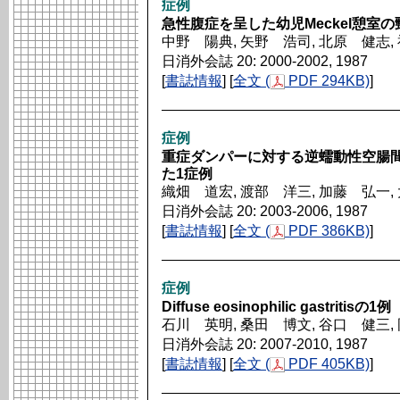
症例
急性腹症を呈した幼児Meckel憩室
中野 陽典, 矢野 浩司, 北原 健志,
日消外会誌 20: 2000-2002, 1987
[
書誌情報
] [
全文 (
PDF 294KB)
]
症例
重症ダンパーに対する逆蠕動性空腸
た1症例
織畑 道宏, 渡部 洋三, 加藤 弘一,
日消外会誌 20: 2003-2006, 1987
[
書誌情報
] [
全文 (
PDF 386KB)
]
症例
Diffuse eosinophilic gastritisの1例
石川 英明, 桑田 博文, 谷口 健三,
日消外会誌 20: 2007-2010, 1987
[
書誌情報
] [
全文 (
PDF 405KB)
]