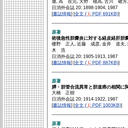
通, 高 在完, 天野 穂高, 古川 敬芳
日消外会誌 20: 1898-1904, 1987
[
書誌情報
] [
全文 (
PDF 691KB)
]
原著
術後急性胆嚢炎に対する経皮経肝胆
梛野 正人, 近藤 成彦, 金井 道夫, 
木 浩
日消外会誌 20: 1905-1913, 1987
[
書誌情報
] [
全文 (
PDF 887KB)
]
原著
膵・胆管合流異常と胆道癌の相関に
大橋 正樹
日消外会誌 20: 1914-1922, 1987
[
書誌情報
] [
全文 (
PDF 1003KB)
]
原著