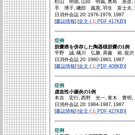
杉山 明徳, 山田 明義, 奥島 憲彦, 
手 博子, 磯部 義憲, 羽生 富士夫,
日消外会誌 20: 1976-1979, 1987
[
書誌情報
] [
全文 (
PDF 417KB)
]
症例
胆嚢癌を併存した陶器様胆嚢の1例
平野 誠, 橘川 弘勝, 斉藤 裕, 龍
日消外会誌 20: 1980-1983, 1987
[
書誌情報
] [
全文 (
PDF 409KB)
]
症例
虚血性小腸炎の1例
本吉 宏行, 西野 光一, 青木 豊明,
日消外会誌 20: 1984-1987, 1987
[
書誌情報
] [
全文 (
PDF 427KB)
]
症例