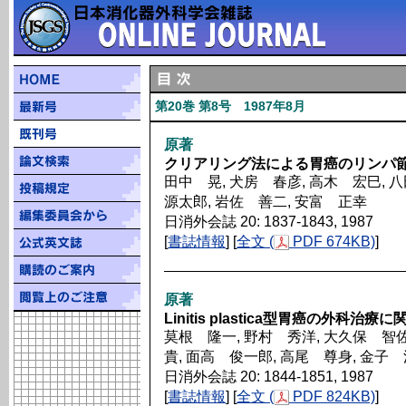
第20巻 第8号 1987年8月
原著
クリアリング法による胃癌のリンパ節転移とs
田中 晃, 犬房 春彦, 高木 宏巳, 
源太郎, 岩佐 善二, 安富 正幸
日消外会誌 20: 1837-1843, 1987
[
書誌情報
] [
全文 (
PDF 674KB)
]
原著
Linitis plastica型胃癌の外科治療
莫根 隆一, 野村 秀洋, 大久保 智佐
貴, 面高 俊一郎, 高尾 尊身, 金子
日消外会誌 20: 1844-1851, 1987
[
書誌情報
] [
全文 (
PDF 824KB)
]