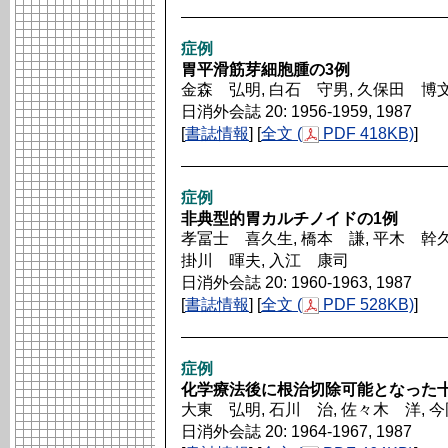
症例
胃平滑筋芽細胞腫の3例
金森 弘明, 白石 守男, 久保田 博文
日消外会誌 20: 1956-1959, 1987
[
書誌情報
] [
全文 (
PDF 418KB)
]
症例
非典型的胃カルチノイドの1例
孝冨士 喜久生, 橋本 謙, 平木 幹久
掛川 暉夫, 入江 康司
日消外会誌 20: 1960-1963, 1987
[
書誌情報
] [
全文 (
PDF 528KB)
]
症例
化学療法後に根治切除可能となった
大東 弘明, 石川 治, 佐々木 洋, 
日消外会誌 20: 1964-1967, 1987