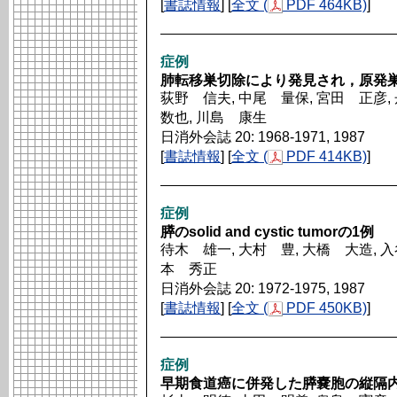
[
書誌情報
] [
全文 (
PDF 464KB)
]
症例
肺転移巣切除により発見され，原発巣
荻野 信夫, 中尾 量保, 宮田 正彦,
数也, 川島 康生
日消外会誌 20: 1968-1971, 1987
[
書誌情報
] [
全文 (
PDF 414KB)
]
症例
膵のsolid and cystic tumorの1例
待木 雄一, 大村 豊, 大橋 大造, 入
本 秀正
日消外会誌 20: 1972-1975, 1987
[
書誌情報
] [
全文 (
PDF 450KB)
]
症例
早期食道癌に併発した膵嚢胞の縦隔内