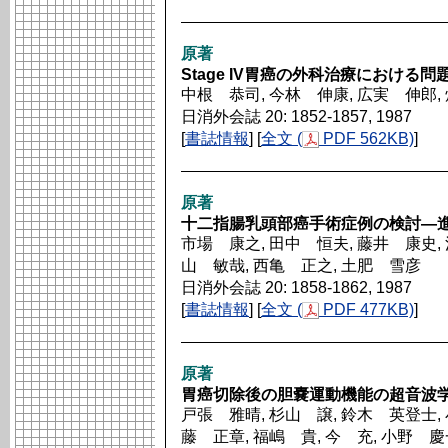
原著
Stage IV胃癌の外科治療における問
中根 恭司, 今林 伸康, 広実 伸郎,
日消外会誌 20: 1852-1857, 1987
[
書誌情報
] [
全文 (
PDF 562KB)
]
原著
十二指腸乳頭部癌手術症例の検討―
市場 康之, 田中 恒夫, 藤井 康史, 
山 敏哉, 西亀 正之, 土肥 雪彦
日消外会誌 20: 1858-1862, 1987
[
書誌情報
] [
全文 (
PDF 477KB)
]
原著
胃癌切除後の胆嚢運動機能の超音波
戸張 雅晴, 杉山 譲, 鈴木 英登士, 
藤 正章, 福嶋 貴, 今 充, 小野 