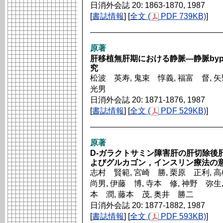
日消外会誌 20: 1863-1870, 1987
[
書誌情報
] [
全文 (
PDF 739KB)
]
原著
肝移植無肝期における静脈―静脈by
究
松波 英寿, 鬼束 惇義, 福富 督, 
光男
日消外会誌 20: 1871-1876, 1987
[
書誌情報
] [
全文 (
PDF 529KB)
]
原著
D-ガラクトサミン障害肝の肝切除後
よびグルカゴン，インスリン療法の
志村 賢範, 宮崎 勝, 栗原 正利, 
尚男, 伊藤 博, 寺本 修, 神野 弥生,
本 潤, 藤本 茂, 奥井 勝二
日消外会誌 20: 1877-1882, 1987
[
書誌情報
] [
全文 (
PDF 593KB)
]