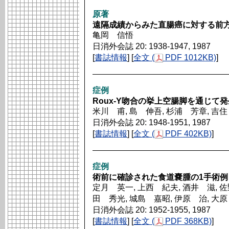
原著
遠隔成績からみた直腸癌に対する前
亀岡 信悟
日消外会誌 20: 1938-1947, 1987
[
書誌情報
] [
全文 (
PDF 1012KB)
]
症例
Roux-Y吻合の挙上空腸脚を通じて
米川 甫, 島 伸吾, 杉浦 芳章, 吉
日消外会誌 20: 1948-1951, 1987
[
書誌情報
] [
全文 (
PDF 402KB)
]
症例
術前に確診された食道嚢腫の1手術例
定月 英一, 上西 紀夫, 酒井 滋, 佐
田 秀光, 城島 嘉昭, 伊原 治, 大
日消外会誌 20: 1952-1955, 1987
[
書誌情報
] [
全文 (
PDF 368KB)
]