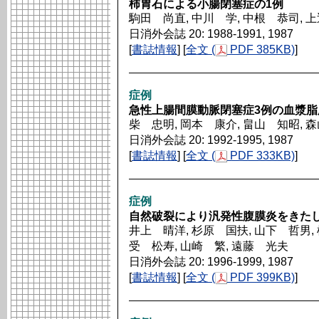
柿胃石による小腸閉塞症の1例
駒田 尚直, 中川 学, 中根 恭司, 
日消外会誌 20: 1988-1991, 1987
[
書誌情報
] [
全文 (
PDF 385KB)
]
症例
急性上腸間膜動脈閉塞症3例の血漿脂
柴 忠明, 岡本 康介, 畠山 知昭, 
日消外会誌 20: 1992-1995, 1987
[
書誌情報
] [
全文 (
PDF 333KB)
]
症例
自然破裂により汎発性腹膜炎をきた
井上 晴洋, 杉原 国扶, 山下 哲男, 
受 松寿, 山崎 繁, 遠藤 光夫
日消外会誌 20: 1996-1999, 1987
[
書誌情報
] [
全文 (
PDF 399KB)
]