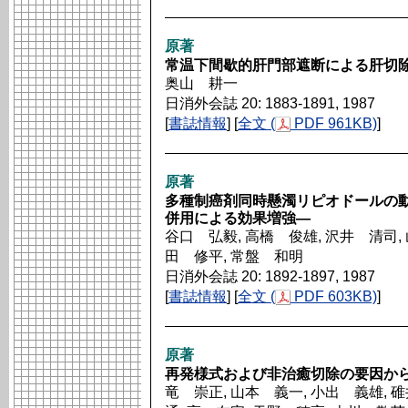
原著
常温下間歇的肝門部遮断による肝切
奥山 耕一
日消外会誌 20: 1883-1891, 1987
[
書誌情報
] [
全文 (
PDF 961KB)
]
原著
多種制癌剤同時懸濁リピオドールの
併用による効果増強―
谷口 弘毅, 高橋 俊雄, 沢井 清司, 
田 修平, 常盤 和明
日消外会誌 20: 1892-1897, 1987
[
書誌情報
] [
全文 (
PDF 603KB)
]
原著
再発様式および非治癒切除の要因か
竜 崇正, 山本 義一, 小出 義雄, 