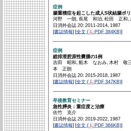
症例
腸重積症を起こした成人S状結腸ポリ
河野 一朗, 長尾 和治, 松田 正和,
日消外会誌 20: 2011-2014, 1987
[
書誌情報
] [
全文 (
PDF 384KB)
]
症例
総排泄腔原性嚢腫の1例
吉田 昭和, 船木 なおみ, 木村 敬三,
本 正朗
日消外会誌 20: 2015-2018, 1987
[
書誌情報
] [
全文 (
PDF 347KB)
]
卒後教育セミナー
急性膵炎：重症度と治療
佐竹 克介
日消外会誌 20: 2019-2022, 1987
[
書誌情報
] [
全文 (
PDF 366KB)
]