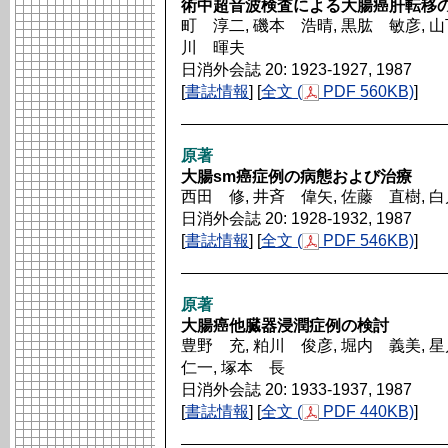
術中超音波検査による大腸癌肝転移
町 淳二, 磯本 浩晴, 黒肱 敏彦, 山
川 暉夫
日消外会誌 20: 1923-1927, 1987
[
書誌情報
] [
全文 (
PDF 560KB)
]
原著
大腸sm癌症例の病態および治療
西田 修, 井斉 偉矢, 佐藤 直樹, 
日消外会誌 20: 1928-1932, 1987
[
書誌情報
] [
全文 (
PDF 546KB)
]
原著
大腸癌他臓器浸潤症例の検討
豊野 充, 粕川 俊彦, 堀内 義美, 
仁一, 塚本 長
日消外会誌 20: 1933-1937, 1987
[
書誌情報
] [
全文 (
PDF 440KB)
]