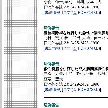
小倉 伸一, 藤村 昌樹, 坂本 カ
日消外会誌 23: 2420-2424, 1990
[
書誌情報
] [
全文 (
PDF 414KB)
]
症例報告
塞栓摘除術を施行した急性上腸間膜
北村 宏, 山田 武男, 大場 伸一郎,
日消外会誌 23: 2425-2428, 1990
[
書誌情報
] [
全文 (
PDF 374KB)
]
症例報告
仮性嚢胞を併存した成人腸間膜真性嚢
赤松 大樹, 中島 邦也, 松田 康雄, 
豆蔵 豊大
日消外会誌 23: 2429-2432, 1990
[
書誌情報
] [
全文 (
PDF 372KB)
]
症例報告