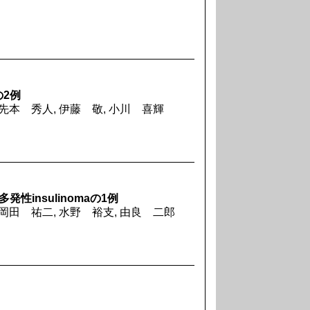
2例
 先本 秀人, 伊藤 敬, 小川 喜輝
insulinomaの1例
 岡田 祐二, 水野 裕支, 由良 二郎