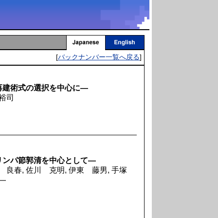
[
バックナンバー一覧へ戻る
]
再建術式の選択を中心に―
 裕司
リンパ節郭清を中心として―
賀 良春, 佐川 克明, 伊東 藤男, 手塚
良一