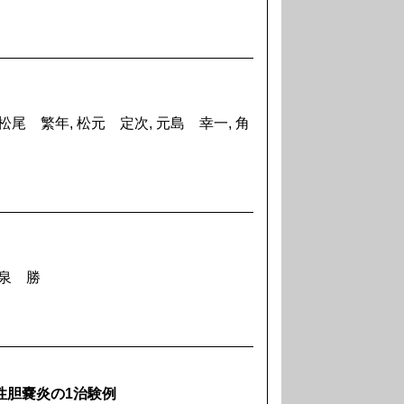
松尾 繁年, 松元 定次, 元島 幸一, 角
 泉 勝
る気腫性胆嚢炎の1治験例