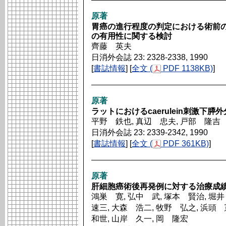
原著
胃癌の進行程度の判定における術前
の有用性に関する検討
齊藤 英夫
日消外会誌 23: 2328-2338, 1990
[
書誌情報
] [
全文 (
PDF 1138KB)
]
原著
ラットにおけるcaerulein刺激下
平野 鉄也, 真辺 忠夫, 戸部 隆吉
日消外会誌 23: 2339-2342, 1990
[
書誌情報
] [
全文 (
PDF 361KB)
]
原著
肝細胞癌術後再発例に対する治療成
鴻巣 寛, 弘中 武, 塚本 賢治, 堀
速三, 大森 浩二, 牧野 弘之, 浜頭
和世, 山岸 久一, 岡 隆宏