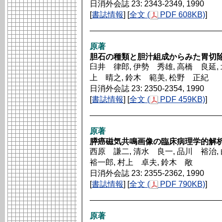
日消外会誌 23: 2343-2349, 1990
[
書誌情報
] [
全文 (
PDF 608KB)
]
原著
胆石の種類と胆汁組成からみた胃切
臼井 律郎, 伊勢 秀雄, 高橋 良延, 
上 晴之, 鈴木 範美, 松野 正紀
日消外会誌 23: 2350-2354, 1990
[
書誌情報
] [
全文 (
PDF 459KB)
]
原著
膵癌磁気共鳴画像の臨床病理学的解
西原 謙二, 清水 良一, 品川 裕治,
裕一郎, 村上 卓夫, 鈴木 敞
日消外会誌 23: 2355-2362, 1990
[
書誌情報
] [
全文 (
PDF 790KB)
]
原著