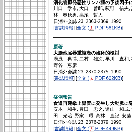
消化管原発悪性リンパ腫の予後因子
川口 学永, 大口 善郎, 荻野 信夫, 
林 春秋男, 高尾 哲人
日消外会誌 23: 2363-2369, 1990
[
書誌情報
] [
全文 (
PDF 581KB)
]
原著
大腸他臓器重複癌の臨床的検討
湯浅 典博, 二村 雄次, 早川 直和, 
野谷 恵彦
日消外会誌 23: 2370-2375, 1990
[
書誌情報
] [
全文 (
PDF 602KB)
]
症例報告
食道再建挙上胃管に発生し大動脈に
安本 和生, 豊田 忠之, 遠山 和成, 
田 光治, 野家 環, 高林 直記, 安
日消外会誌 23: 2376-2379, 1990
[
書誌情報
] [
全文 (
PDF 449KB)
]