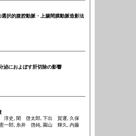
の選択的腹腔動脈・上腸間膜動脈造影法
膵外分泌におよぼす肝切除の影響
績
井 淳史, 閑 啓太郎, 下出 賀運, 久保
 憲一郎, 糸井 啓純, 園山 輝久, 内藤