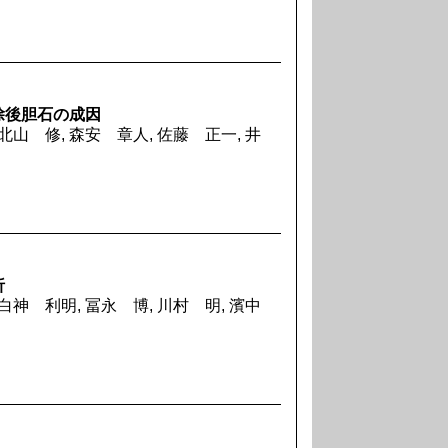
除後胆石の成因
北山 修, 森安 章人, 佐藤 正一, 井
析
 白神 利明, 冨永 博, 川村 明, 濱中