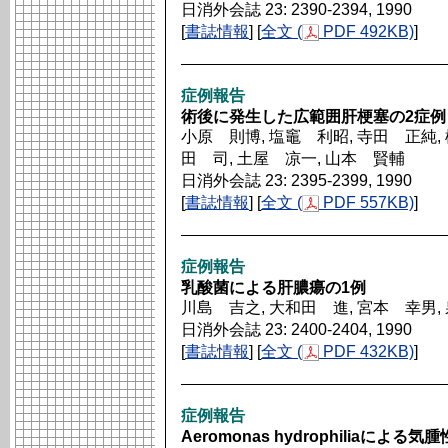
日消外会誌 23: 2390-2394, 1990
[
書誌情報
] [
全文 (
PDF 492KB)
]
症例報告
術後に発生した広範囲肝梗塞の2症例
小原 則博, 塩竈 利昭, 寺田 正純, 
田 司, 土屋 凉一, 山本 賢輔
日消外会誌 23: 2395-2399, 1990
[
書誌情報
] [
全文 (
PDF 557KB)
]
症例報告
乳酸菌による肝膿瘍の1例
川島 吉之, 大和田 進, 宮本 幸男,
日消外会誌 23: 2400-2404, 1990
[
書誌情報
] [
全文 (
PDF 432KB)
]
症例報告
Aeromonas hydrophiliaによ