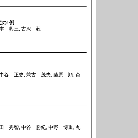
の1例
松本 興三, 古沢 毅
中谷 正史, 兼古 茂夫, 藤原 順, 斎
田 秀智, 中谷 勝紀, 中野 博重, 丸