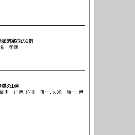
動脈閉塞症の1例
 楊 孝康
腫の1例
藤川 正博, 位藤 俊一, 久米 庸一, 伊