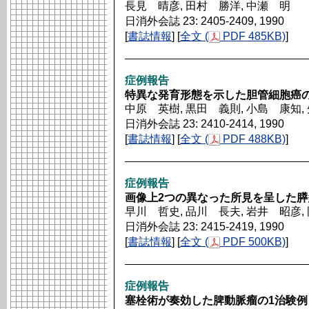
長見 晴彦, 田村 勝洋, 中瀬 明
日消外会誌 23: 2405-2409, 1990
[
書誌情報
] [
全文 (
PDF 485KB)
]
症例報告
特異な発育形態を示した胆管細胞癌の
中原 英樹, 黒田 義則, 小島 康知,
日消外会誌 23: 2410-2414, 1990
[
書誌情報
] [
全文 (
PDF 488KB)
]
症例報告
画像上2つの異なった所見を呈した膵多発性
早川 哲史, 品川 長夫, 岩井 昭彦,
日消外会誌 23: 2415-2419, 1990
[
書誌情報
] [
全文 (
PDF 500KB)
]
症例報告
塞栓術が奏効した脾動脈瘤の1治験例