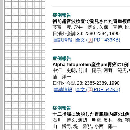
症例報告
術前超音波検査で発見された胃重複症
藤富 豊, 穴井 博文, 久保 宣博, 
日消外会誌 23: 2380-2384, 1990
[
書誌情報
] [
全文 (
PDF 433KB)
]
症例報告
Alpha-fetoprotein産生pm胃癌の1例
中江 史朗, 前川 陽子, 河野 範男, 
藤 洋一
日消外会誌 23: 2385-2389, 1990
[
書誌情報
] [
全文 (
PDF 547KB)
]
症例報告
十二指腸に逸脱した胃腺腫内癌の1例
石川 博文, 渡辺 明彦, 奥村 徹, 澤
山 博司, 堤 雅弘, 小西 陽一