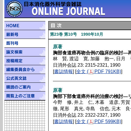
第23巻 第10号 1990年10月
原著
胸部食道癌再吻合例の臨床的検討―
林 賢, 渡辺 寛, 加藤 抱一, 日月
日消外会誌 23: 2315-2321, 1990
[
書誌情報
] [
全文 (
PDF 791KB)
]
原著
胸部下部食道癌外科的治療の検討―
今野 修, 井上 仁, 木暮 道彦, 芳
徹, 尾形 真光, 寺島 信也, 元木 
日消外会誌 23: 2322-2327, 1990
[
書誌情報
] [
全文 (
PDF 599KB)
]