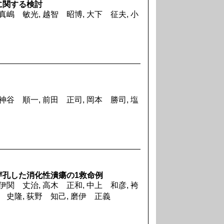
に関する検討
真嶋 敏光, 越智 昭博, 大下 征夫, 小
神谷 順一, 前田 正司, 岡本 勝司, 塩
穿孔した消化性潰瘍の1救命例
伊関 丈治, 高木 正和, 中上 和彦, 袴
藤 史隆, 荻野 知己, 磨伊 正義