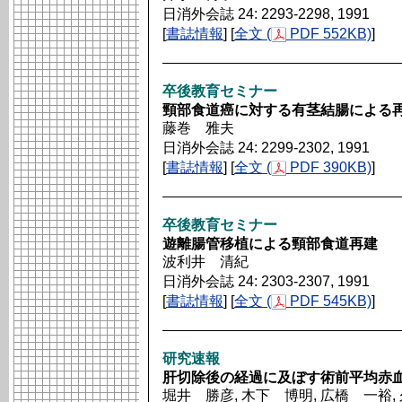
日消外会誌 24: 2293-2298, 1991
[
書誌情報
] [
全文 (
PDF 552KB)
]
卒後教育セミナー
頸部食道癌に対する有茎結腸による
藤巻 雅夫
日消外会誌 24: 2299-2302, 1991
[
書誌情報
] [
全文 (
PDF 390KB)
]
卒後教育セミナー
遊離腸管移植による頸部食道再建
波利井 清紀
日消外会誌 24: 2303-2307, 1991
[
書誌情報
] [
全文 (
PDF 545KB)
]
研究速報
肝切除後の経過に及ぼす術前平均赤
堀井 勝彦, 木下 博明, 広橋 一裕,