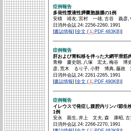
症例報告
多発性漿液性膵嚢胞腺腫の1例
安積 靖友, 宮村 一雄, 古谷 義彦,
日消外会誌 24: 2256-2260, 1991
[
書誌情報
] [
全文 (
PDF 483KB)
]
症例報告
肝および胃転移を伴った大網平滑筋肉
青柳 慶史朗, 八塚 宏太, 梅谷 博史
彦, 荒木 るり子, 小野 博典, 藤政
日消外会誌 24: 2261-2265, 1991
[
書誌情報
] [
全文 (
PDF 490KB)
]
症例報告
イレウスで発症し腹腔内リンパ節生
1例
安永 親生, 井上 文夫, 森 康昭, 
日消外会誌 24: 2266-2270, 1991
[
書誌情報
] [
全文 (
PDF 482KB)
]