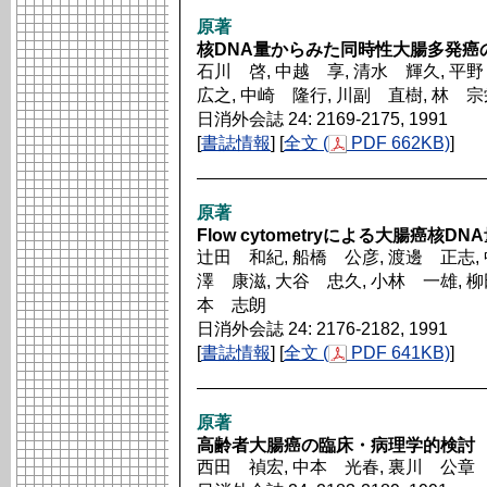
原著
核DNA量からみた同時性大腸多発癌
石川 啓, 中越 享, 清水 輝久, 平
広之, 中崎 隆行, 川副 直樹, 林 宗
日消外会誌 24: 2169-2175, 1991
[
書誌情報
] [
全文 (
PDF 662KB)
]
原著
Flow cytometryによる大腸癌核D
辻田 和紀, 船橋 公彦, 渡邊 正志, 
澤 康滋, 大谷 忠久, 小林 一雄, 柳
本 志朗
日消外会誌 24: 2176-2182, 1991
[
書誌情報
] [
全文 (
PDF 641KB)
]
原著
高齢者大腸癌の臨床・病理学的検討
西田 禎宏, 中本 光春, 裏川 公章