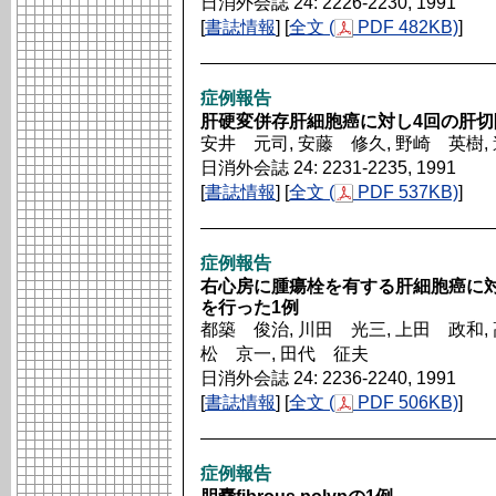
日消外会誌 24: 2226-2230, 1991
[
書誌情報
] [
全文 (
PDF 482KB)
]
症例報告
肝硬変併存肝細胞癌に対し4回の肝切
安井 元司, 安藤 修久, 野崎 英樹,
日消外会誌 24: 2231-2235, 1991
[
書誌情報
] [
全文 (
PDF 537KB)
]
症例報告
右心房に腫瘍栓を有する肝細胞癌に
を行った1例
都築 俊治, 川田 光三, 上田 政和, 
松 京一, 田代 征夫
日消外会誌 24: 2236-2240, 1991
[
書誌情報
] [
全文 (
PDF 506KB)
]
症例報告