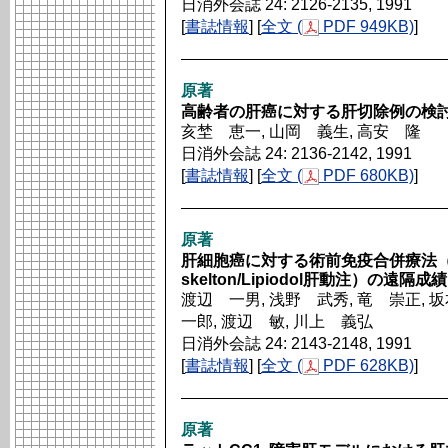
日消外会誌 24: 2126-2135, 1991
[
書誌情報
] [
全文 (
PDF 949KB)
]
原著
高齢者の肝癌に対する肝切除例の検
亥埜 恵一, 山岡 義生, 高安 隆
日消外会誌 24: 2136-2142, 1991
[
書誌情報
] [
全文 (
PDF 680KB)
]
原著
肝細胞癌に対する術前免疫合併療法（nocardi
skelton/Lipiodol肝動注）の遠
渡辺 一男, 浅野 武秀, 竜 崇正, 
一郎, 渡辺 敏, 川上 義弘
日消外会誌 24: 2143-2148, 1991
[
書誌情報
] [
全文 (
PDF 628KB)
]
原著