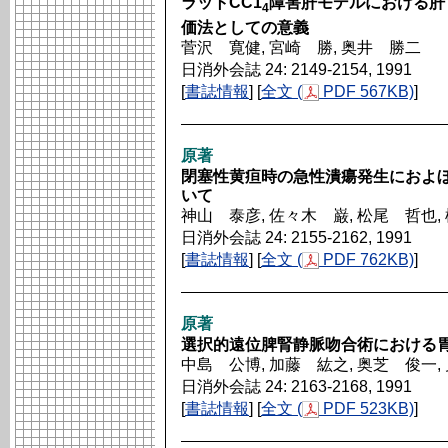
ラットCC1
障害肝モデルにおける肝
4
価法としての意義
菅沢 寛健, 宮崎 勝, 奥井 勝二
日消外会誌 24: 2149-2154, 1991
[
書誌情報
] [
全文 (
PDF 567KB)
]
原著
閉塞性黄疸時の急性潰瘍発生におよ
いて
神山 泰彦, 佐々木 巌, 松尾 哲也,
日消外会誌 24: 2155-2162, 1991
[
書誌情報
] [
全文 (
PDF 762KB)
]
原著
選択的遠位脾腎静脈吻合術における
中島 公博, 加藤 紘之, 奥芝 俊一,
日消外会誌 24: 2163-2168, 1991
[
書誌情報
] [
全文 (
PDF 523KB)
]