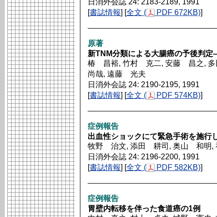
日消外会誌 24: 2183-2189, 1991
[
書誌情報
] [
全文 (
PDF 672KB)
]
原著
新TNM分類による大腸癌の予後判定
椿 昌裕, 竹村 克二, 安藤 昌之, 
尚哉, 遠藤 光夫
日消外会誌 24: 2190-2195, 1991
[
書誌情報
] [
全文 (
PDF 574KB)
]
症例報告
出血性ショックにて緊急手術を施行
牧野 治文, 添田 耕司, 奥山 和明,
日消外会誌 24: 2196-2200, 1991
[
書誌情報
] [
全文 (
PDF 582KB)
]
症例報告
胃壁内転移を伴った食道癌の1例