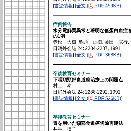
[
書誌情報
] [
全文 (
PDF 459KB)
]
症例報告
水分電解質異常と著明な低蛋白血症
の1例
赤松 大樹, 亀頭 正樹, 藤田 宗行,
日消外会誌 24: 2284-2287, 1991
[
書誌情報
] [
全文 (
PDF 368KB)
]
卒後教育セミナー
下咽頭頸部食道癌治療上の問題点
村上 泰
日消外会誌 24: 2288-2292, 1991
[
書誌情報
] [
全文 (
PDF 526KB)
]
卒後教育セミナー
胃を用いた頸部食道癌切除再建法
井手 博子