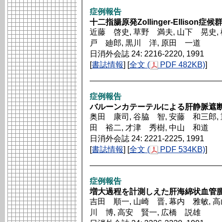
症例報告
十二指腸原発Zollinger-Ellison症候
近藤 啓史, 草野 満夫, 山下 晃史, 
戸 廸郎, 黒川 洋, 原田 一道
日消外会誌 24: 2216-2220, 1991
[
書誌情報
] [
全文 (
PDF 482KB)
]
症例報告
バルーンカテーテルによる肝静脈遮断
奥田 康司, 谷脇 智, 安藤 和三郎, 
田 裕二, 才津 秀樹, 中山 和道
日消外会誌 24: 2221-2225, 1991
[
書誌情報
] [
全文 (
PDF 534KB)
]
症例報告
増大過程を計測しえた肝海綿状血管腫
吉田 順一, 山崎 晋, 幕内 雅敏, 高
川 博, 高安 賢一, 広橋 説雄