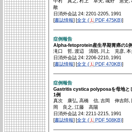
中村 真之, 村上 卓夫, 城野 憲史,
敞
日消外会誌 24: 2201-2205, 1991
[
書誌情報
] [
全文 (
PDF 475KB)
]
症例報告
Alpha-fetoprotein産生早期胃癌の1
滝口 哲, 渡辺 清朗, 川上 克彦, 
日消外会誌 24: 2206-2210, 1991
[
書誌情報
] [
全文 (
PDF 470KB)
]
症例報告
Gastritis cystica polyp
1例
真次 康弘, 高橋 信, 吉岡 伸吉郎, 
岡 良之, 江藤 高陽
日消外会誌 24: 2211-2215, 1991
[
書誌情報
] [
全文 (
PDF 508KB)
]