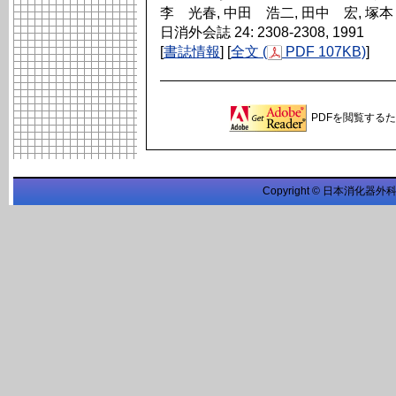
李 光春, 中田 浩二, 田中 宏, 塚
日消外会誌 24: 2308-2308, 1991
[
書誌情報
] [
全文 (
PDF 107KB)
]
PDFを閲覧するため
Copyright © 日本消化器外