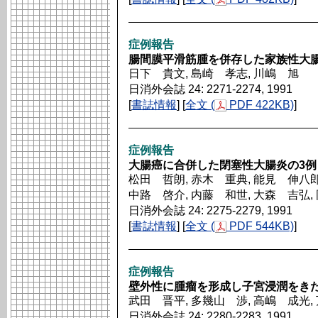
症例報告
腸間膜平滑筋腫を併存した家族性大
日下 貴文, 島崎 孝志, 川嶋 旭
日消外会誌 24: 2271-2274, 1991
[
書誌情報
] [
全文 (
PDF 422KB)
]
症例報告
大腸癌に合併した閉塞性大腸炎の3例
松田 哲朗, 赤木 重典, 能見 伸八郎
中路 啓介, 内藤 和世, 大森 吉弘,
日消外会誌 24: 2275-2279, 1991
[
書誌情報
] [
全文 (
PDF 544KB)
]
症例報告
壁外性に腫瘤を形成し子宮浸潤をきた
武田 晋平, 多幾山 渉, 高嶋 成光,
日消外会誌 24: 2280-2283, 1991