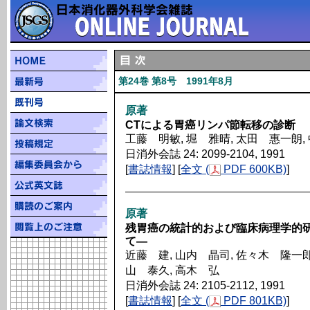
第24巻 第8号 1991年8月
原著
CTによる胃癌リンパ節転移の診断
工藤 明敏, 堀 雅晴, 太田 惠一朗,
日消外会誌 24: 2099-2104, 1991
[
書誌情報
] [
全文 (
PDF 600KB)
]
原著
残胃癌の統計的および臨床病理学的研
て―
近藤 建, 山内 晶司, 佐々木 隆一郎,
山 泰久, 高木 弘
日消外会誌 24: 2105-2112, 1991
[
書誌情報
] [
全文 (
PDF 801KB)
]