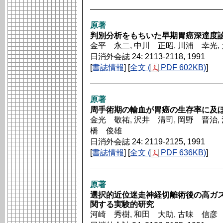
原著
判別分析をもちいた早期胃癌深達度
金平 永二, 中川 正昭, 川浦 幸光,
日消外会誌 24: 2113-2118, 1991
[
書誌情報
] [
全文 (
PDF 602KB)
]
原著
周手術期の輸血が胃癌の生存率に及
金光 敬祐, 沢井 清司, 岡野 晋治, 
橋 俊雄
日消外会誌 24: 2119-2125, 1991
[
書誌情報
] [
全文 (
PDF 636KB)
]
原著
選択的近位迷走神経切離術後の高ガ
関する実験的研究
河崎 秀樹, 和田 大助, 古味 信彦