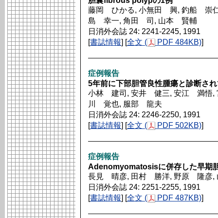
胆嚢fibrous polypの1例
藤岡 ひかる, 小無田 興, 釣船 崇仁,
島 幸一, 角田 司, 山本 賢輔
日消外会誌 24: 2241-2245, 1991
[
書誌情報
] [
全文 (
PDF 484KB)
]
症例報告
5年前に下部胆管良性腫瘍と診断され
小林 建司, 安井 健三, 安江 満悟, 
川 覚也, 服部 龍夫
日消外会誌 24: 2246-2250, 1991
[
書誌情報
] [
全文 (
PDF 502KB)
]
症例報告
Adenomyomatosisに併存した早
長見 晴彦, 田村 勝洋, 野原 隆彦,
日消外会誌 24: 2251-2255, 1991
[
書誌情報
] [
全文 (
PDF 487KB)
]