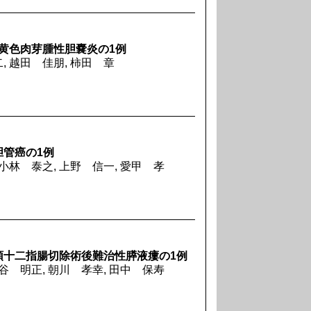
た黄色肉芽腫性胆嚢炎の1例
, 越田 佳朋, 柿田 章
管癌の1例
 小林 泰之, 上野 信一, 愛甲 孝
頭十二指腸切除術後難治性膵液瘻の1例
水谷 明正, 朝川 孝幸, 田中 保寿