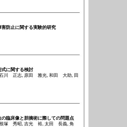
障害防止に関する実験的研究
術式に関する検討
石川 正志, 原田 雅光, 和田 大助, 田
位の臨床像と胆摘術に際しての問題点
根塚 秀昭, 吉光 裕, 太田 長義, 角