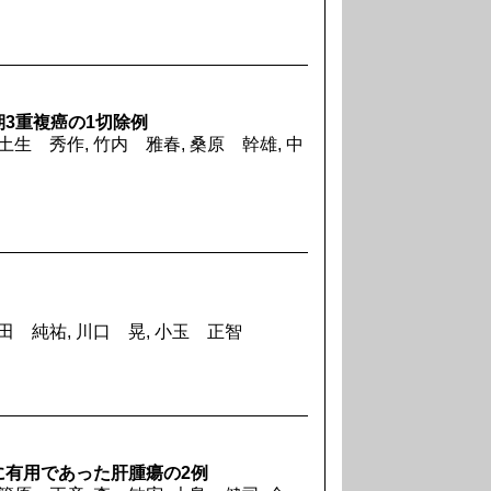
3重複癌の1切除例
土生 秀作, 竹内 雅春, 桑原 幹雄, 中
柴田 純祐, 川口 晃, 小玉 正智
に有用であった肝腫瘍の2例