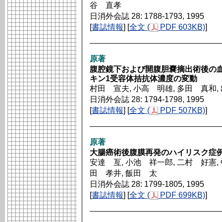
谷 直孝
日消外会誌 28: 1788-1793, 1995
[
書誌情報
] [
全文 (
PDF 603KB)
]
原著
腹腔鏡下および開腹胆嚢摘出術後の
キン1受容体拮抗体濃度の変動
村田 宣夫, 小高 明雄, 多田 真和,
日消外会誌 28: 1794-1798, 1995
[
書誌情報
] [
全文 (
PDF 507KB)
]
原著
大腸癌術後腹膜再発のハイリスク症
安達 亙, 小池 祥一郎, 二村 好憲, 
田 孝井, 飯田 太
日消外会誌 28: 1799-1805, 1995
[
書誌情報
] [
全文 (
PDF 699KB)
]