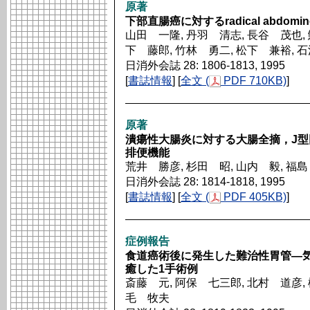
原著
下部直腸癌に対するradical abdomino
山田 一隆, 丹羽 清志, 長谷 茂也, 
下 藤郎, 竹林 勇二, 松下 兼裕, 
日消外会誌 28: 1806-1813, 1995
[
書誌情報
] [
全文 (
PDF 710KB)
]
原著
潰瘍性大腸炎に対する大腸全摘，J
排便機能
荒井 勝彦, 杉田 昭, 山内 毅, 福
日消外会誌 28: 1814-1818, 1995
[
書誌情報
] [
全文 (
PDF 405KB)
]
症例報告
食道癌術後に発生した難治性胃管―
癒した1手術例
斎藤 元, 阿保 七三郎, 北村 道彦, 
毛 牧夫