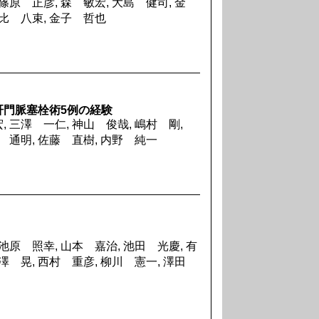
篠原 正彦, 森 敏宏, 大島 健司, 金
日比 八束, 金子 哲也
肝門脈塞栓術5例の経験
, 三澤 一仁, 神山 俊哉, 嶋村 剛,
下 通明, 佐藤 直樹, 内野 純一
池原 照幸, 山本 嘉治, 池田 光慶, 有
繁澤 晃, 西村 重彦, 柳川 憲一, 澤田