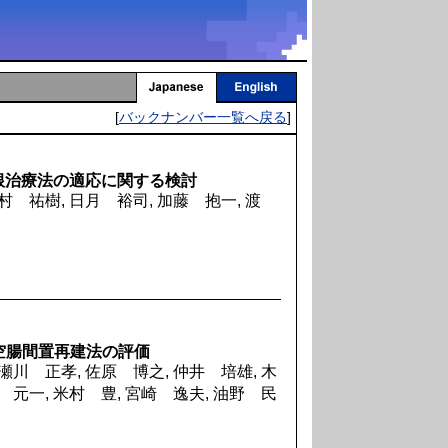
[
バックナンバー一覧へ戻る
]
根治療法の適応に関する検討
村 祐樹, 日月 裕司, 加藤 抱一, 渡
う空腸間置再建法の評価
瀬川 正孝, 佐原 博之, 仲井 培雄, 木
 元一, 米村 豊, 宮崎 逸夫, 油野 民