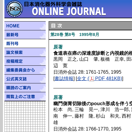
第28巻 第8号 1995年8月
原著
食道表在癌の深達度診断と内視鏡的
黒岡 正之, 山口 肇, 板橋 正幸, 田
辺 寛
日消外会誌 28: 1761-1765, 1995
[
書誌情報
] [
全文 (
PDF 481KB)
]
原著
幽門側胃切除後のpouch形成を伴
松本 尚, 三輪 晃一, 津川 浩一郎, 
南 伸一, 藤村 隆, 杉山 和夫, 西村
雄
日消外会誌 28: 1766-1770, 1995