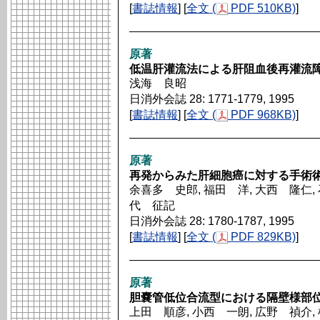
[
書誌情報
] [
全文 (
PDF 510KB)
]
原著
低温肝灌流法による肝阻血後再灌流
浅海 良昭
日消外会誌 28: 1771-1779, 1995
[
書誌情報
] [
全文 (
PDF 968KB)
]
原著
再発からみた肝細胞癌に対する手術
余喜多 史郎, 福田 洋, 大西 隆仁, 
代 征記
日消外会誌 28: 1780-1787, 1995
[
書誌情報
] [
全文 (
PDF 829KB)
]
原著
胆嚢管低位合流型における隔壁様部
上田 順彦, 小西 一朗, 広野 禎介, 