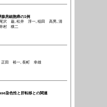
膵腺房細胞癌の1例
尾沢 巌, 松井 淳一, 稲田 高男, 清
 井村 穣二
, 正田 裕一, 長町 幸雄
orylase染色性と肝転移との関連