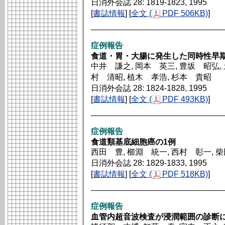
日消外会誌 28: 1819-1823, 1995
[
書誌情報
] [
全文 (
PDF 506KB)
]
症例報告
食道・胃・大腸に発生した同時性早期
中井 謙之, 岡本 英三, 豊坂 昭弘, 
村 清昭, 植木 孝浩, 杉本 貴昭
日消外会誌 28: 1824-1828, 1995
[
書誌情報
] [
全文 (
PDF 493KB)
]
症例報告
食道類基底細胞癌の1例
西田 豊, 櫛淵 統一, 西村 彰一, 
日消外会誌 28: 1829-1833, 1995
[
書誌情報
] [
全文 (
PDF 518KB)
]
症例報告
血管内超音波検査が浸潤範囲の診断