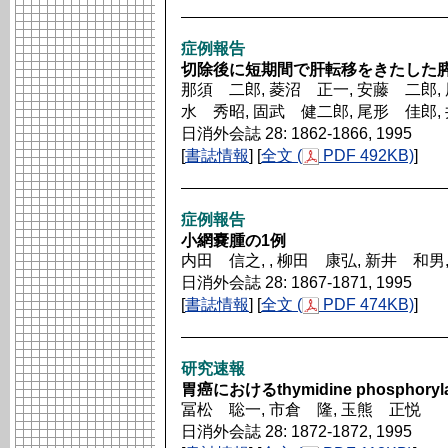
症例報告
切除後に短期間で肝転移をきたした
那須 二郎, 菱沼 正一, 安藤 二郎, 
水 秀昭, 固武 健二郎, 尾形 佳郎,
日消外会誌 28: 1862-1866, 1995
[
書誌情報
] [
全文 (
PDF 492KB)
]
症例報告
小網嚢腫の1例
内田 信之, , 柳田 康弘, 新井 和男
日消外会誌 28: 1867-1871, 1995
[
書誌情報
] [
全文 (
PDF 474KB)
]
研究速報
胃癌におけるthymidine phosph
冨松 聡一, 市倉 隆, 玉熊 正悦
日消外会誌 28: 1872-1872, 1995