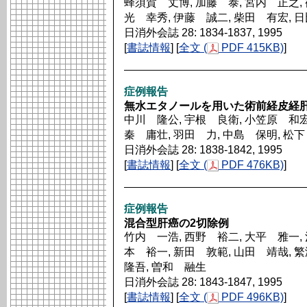
蜂須賀 丈博, 加藤 泰, 宮内 正之, 
光 幸秀, 伊藤 誠二, 柴田 有宏, 
日消外会誌 28: 1834-1837, 1995
[
書誌情報
] [
全文 (
PDF 415KB)
]
症例報告
無水エタノールを用いた術前経皮経
中川 隆公, 宇根 良衛, 小笠原 和宏
秦 庸壮, 羽田 力, 中島 保明, 松
日消外会誌 28: 1838-1842, 1995
[
書誌情報
] [
全文 (
PDF 476KB)
]
症例報告
混合型肝癌の2切除例
竹内 一浩, 西野 裕二, 大平 雅一, 
本 裕一, 新田 敦範, 山田 靖哉, 
隆吾, 曽和 融生
日消外会誌 28: 1843-1847, 1995
[
書誌情報
] [
全文 (
PDF 496KB)
]