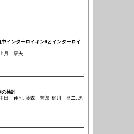
血中インターロイキン6とインターロイ
 出月 康夫
例の検討
中田 伸司, 藤森 芳郎, 梶川 昌二, 黒