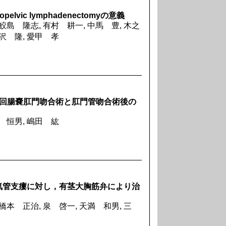
pelvic lymphadenectomyの意義
鮫島 隆志, 有村 耕一, 中馬 豊, 木之
石沢 隆, 愛甲 孝
型回腸嚢肛門吻合術と肛門管吻合術後の
島 恒男, 嶋田 紘
気管支瘻に対し，有茎大胸筋弁により治
橋本 正治, 泉 啓一, 天満 和男, 三