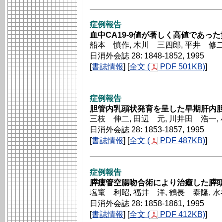
症例報告
血中CA19-9値が著しく高値であっ
船本 慎作, 木川 三四郎, 平井 修二
日消外会誌 28: 1848-1852, 1995
[
書誌情報
] [
全文 (
PDF 501KB)
]
症例報告
胆管内乳頭状発育を呈した早期肝内胆
三枝 伸二, 田辺 元, 川井田 浩一,
日消外会誌 28: 1853-1857, 1995
[
書誌情報
] [
全文 (
PDF 487KB)
]
症例報告
膵瘻管空腸吻合術により治癒した膵
塩竃 利昭, 福井 洋, 鶴長 泰隆, 
日消外会誌 28: 1858-1861, 1995
[
書誌情報
] [
全文 (
PDF 412KB)
]