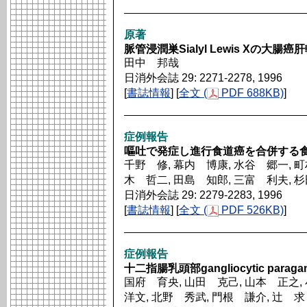
原著
脈管浸潤巣Sialyl Lewis Xの
田中 邦哉
日消外会誌 29: 2271-2278, 1996
[
書誌情報
] [
全文 (
PDF 688KB)
]
症例報告
嘔吐で発症し進行食道癌を合併する
千野 修, 幕内 博康, 水谷 郷一, 町
木 哲二, 田島 知郎, 三富 利夫, 
日消外会誌 29: 2279-2283, 1996
[
書誌情報
] [
全文 (
PDF 526KB)
]
症例報告
十二指腸乳頭部gangliocytic paraga
国府 育央, 山田 克己, 山本 正之,
洋文, 北野 秀武, 門根 謙介, 辻 求