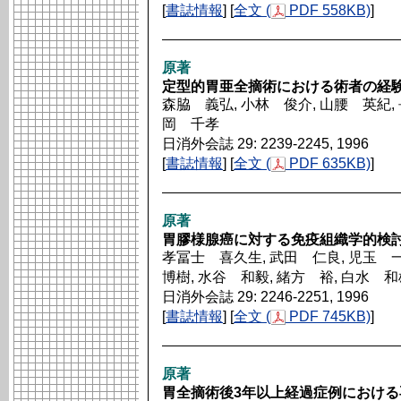
[
書誌情報
] [
全文 (
PDF 558KB)
]
原著
定型的胃亜全摘術における術者の経
森脇 義弘, 小林 俊介, 山腰 英紀, 
岡 千孝
日消外会誌 29: 2239-2245, 1996
[
書誌情報
] [
全文 (
PDF 635KB)
]
原著
胃膠様腺癌に対する免疫組織学的検
孝冨士 喜久生, 武田 仁良, 児玉 
博樹, 水谷 和毅, 緒方 裕, 白水 
日消外会誌 29: 2246-2251, 1996
[
書誌情報
] [
全文 (
PDF 745KB)
]
原著
胃全摘術後3年以上経過症例における再