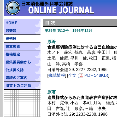
第29巻 第12号 1996年12月
原著
食道癌切除症例に対する自己血輸血
木ノ下 義宏, 鶴丸 昌彦, 宇田川 晴
土肥 健彦, 早川 健, 松田 正道, 橋
山 洋, 高橋 孝喜
日消外会誌 29: 2227-2232, 1996
[
書誌情報
] [
全文 (
PDF 548KB)
]
原著
進展様式からみた食道表在癌症例の
木村 寛伸, 小西 孝司, 月岡 雄治, 
田 吉隆, 辻 政彦, 三輪 淳夫
日消外会誌 29: 2233-2238, 1996