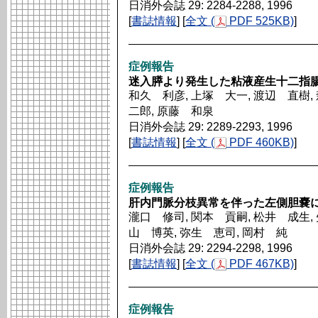
日消外会誌 29: 2284-2288, 1996
[
書誌情報
] [
全文 (
PDF 525KB)
]
症例報告
迷入膵より発生した粘液産生十二指腸
和久 利彦, 上塚 大一, 渡辺 直樹, 
二郎, 原藤 和泉
日消外会誌 29: 2289-2293, 1996
[
書誌情報
] [
全文 (
PDF 460KB)
]
症例報告
肝内門脈分枝異常を伴った左側胆嚢
瀧口 修司, 関本 貢嗣, 松井 成生, 
山 博英, 弥生 恵司, 岡村 純
日消外会誌 29: 2294-2298, 1996
[
書誌情報
] [
全文 (
PDF 467KB)
]
症例報告