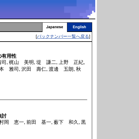
[
バックナンバー一覧へ戻る
]
の有用性
司, 梶山 美明, 堤 謙二, 上野 正紀,
本 雅司, 沢田 壽仁, 渡邊 五朗, 秋
検討
村岡 恵一, 前田 基一, 薮下 和久, 黒