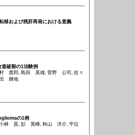
大腸癌肝転移および残肝再発における意義
食道破裂の1治験例
村 貴郎, 島田 英雄, 菅野 公司, 佐々
杉田 輝地
ngliomaの1例
 小林 貢, 彭 英峰, 秋山 洋介, 平位