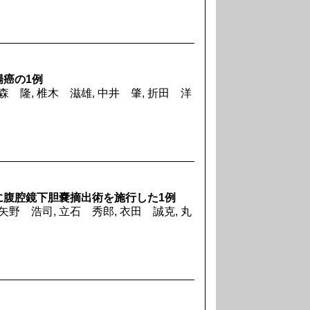
癌の1例
森 隆, 椎木 滋雄, 中井 肇, 折田 洋
に腹腔鏡下胆嚢摘出術を施行した1例
矢野 浩司, 立石 秀郎, 衣田 誠克, 丸