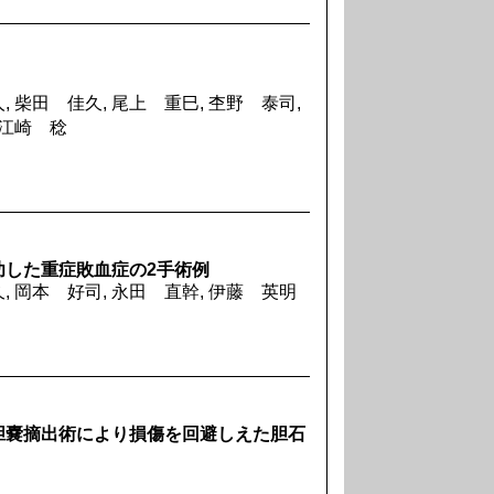
, 柴田 佳久, 尾上 重巳, 杢野 泰司,
 江崎 稔
功した重症敗血症の2手術例
, 岡本 好司, 永田 直幹, 伊藤 英明
胆嚢摘出術により損傷を回避しえた胆石