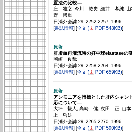
置法の比較―
庄 雅之, 今川 敦史, 細井 孝純, 山
野 博重
日消外会誌 29: 2252-2257, 1996
[
書誌情報
] [
全文 (
PDF 548KB)
]
原著
肝虚血再灌流時の好中球elastas
岡崎 俊哉
日消外会誌 29: 2258-2264, 1996
[
書誌情報
] [
全文 (
PDF 659KB)
]
原著
アンモニアを指標とした肝内シャン
応について―
大坪 毅人, 高崎 健, 次田 正, 山本
上 哲雄
日消外会誌 29: 2265-2270, 1996
[
書誌情報
] [
全文 (
PDF 590KB)
]