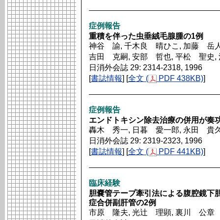
症例報告
重積を伴った虫垂絨毛腺腫の1例
神谷 諭, 千木良 晴ひこ, 加藤 岳人
吉田 克嗣, 安部 哲也, 平松 聖史,
日消外会誌 29: 2314-2318, 1996
[
書誌情報
] [
全文 (
PDF 438KB)
]
症例報告
エンドトキシン除去治療の併用が奏
轟木 秀一, 日暮 愛一郎, 永田 貴久
日消外会誌 29: 2319-2323, 1996
[
書誌情報
] [
全文 (
PDF 441KB)
]
臨床経験
胆嚢管テープ牽引法による腹腔鏡下
症合併副肝管の2例
市原 隆夫, 光辻 理顕, 裏川 公章