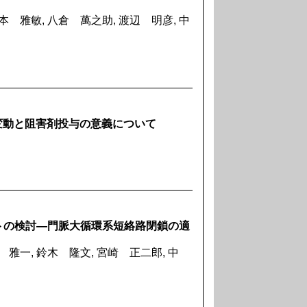
本 雅敏, 八倉 萬之助, 渡辺 明彦, 中
eの変動と阻害剤投与の意義について
トの検討―門脈大循環系短絡路閉鎖の適
 雅一, 鈴木 隆文, 宮崎 正二郎, 中