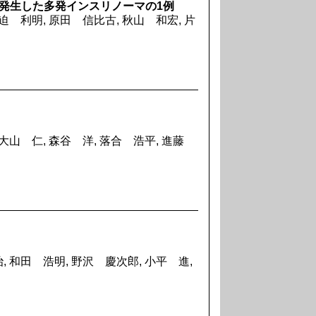
発生した多発インスリノーマの1例
迫 利明, 原田 信比古, 秋山 和宏, 片
 大山 仁, 森谷 洋, 落合 浩平, 進藤
, 和田 浩明, 野沢 慶次郎, 小平 進,