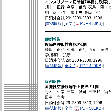
インスリノーマ切除後7年目に残膵に
畑中 正行, 今泉 俊秀, 羽鳥 隆, 中
桐 聡, 羽生 富士夫, 高崎 健
日消外会誌 29: 2299-2303, 1996
[
書誌情報
] [
全文 (
PDF 493KB)
]
症例報告
縦隔内膵仮性嚢胞の1例
藤田 正弘, 小澤 正則, 西岡 孝浩,
学, 櫻庭 弘康
日消外会誌 29: 2304-2308, 1996
[
書誌情報
] [
全文 (
PDF 420KB)
]
症例報告
原発性空腸腺扁平上皮癌の1例
青木 久恭, 三浦 誠司, 三重野 寛治
田中 文彦
日消外会誌 29: 2309-2313, 1996
[
書誌情報
] [
全文 (
PDF 501KB)
]