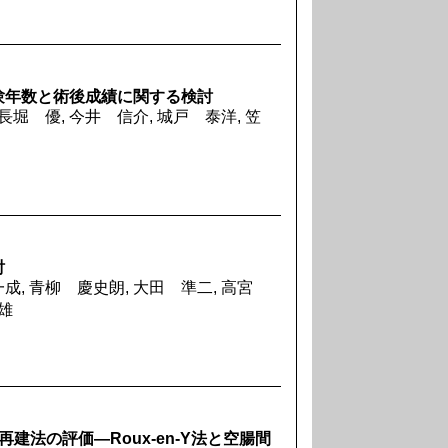
験年数と術後成績に関する検討
長堀 優, 今井 信介, 城戸 泰洋, 笠
討
一成, 青柳 慶史朗, 大田 準二, 高宮
和雄
建法の評価―Roux-en-Y法と空腸間