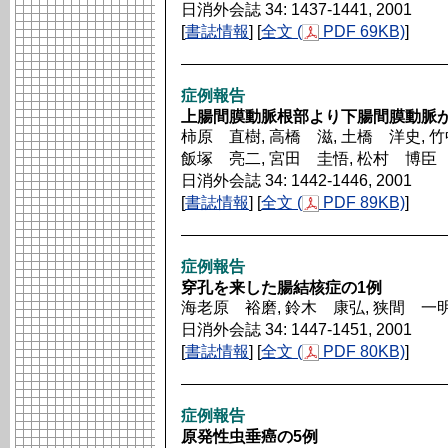
日消外会誌 34: 1437-1441, 2001
[
書誌情報
] [
全文 (
PDF 69KB)
]
症例報告
上腸間膜動脈根部より下腸間膜動脈
柿原 直樹, 高橋 滋, 土橋 洋史, 竹
飯塚 亮二, 宮田 圭悟, 松村 博臣
日消外会誌 34: 1442-1446, 2001
[
書誌情報
] [
全文 (
PDF 89KB)
]
症例報告
穿孔を来した腸結核症の1例
海老原 裕磨, 鈴木 康弘, 狭間 一明
日消外会誌 34: 1447-1451, 2001
[
書誌情報
] [
全文 (
PDF 80KB)
]
症例報告
原発性虫垂癌の5例