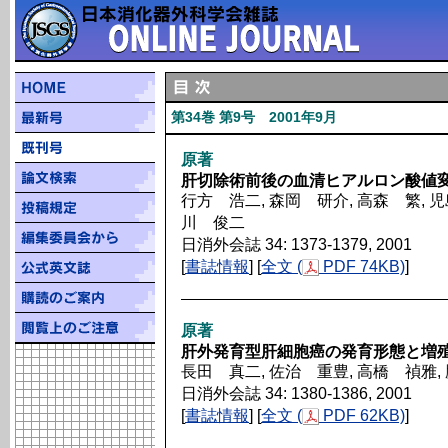
第34巻 第9号 2001年9月
原著
肝切除術前後の血清ヒアルロン酸値変
行方 浩二, 森岡 研介, 高森 繁, 児
川 俊二
日消外会誌 34: 1373-1379, 2001
[
書誌情報
] [
全文 (
PDF 74KB)
]
原著
肝外発育型肝細胞癌の発育形態と増
長田 真二, 佐治 重豊, 高橋 禎雅,
日消外会誌 34: 1380-1386, 2001
[
書誌情報
] [
全文 (
PDF 62KB)
]