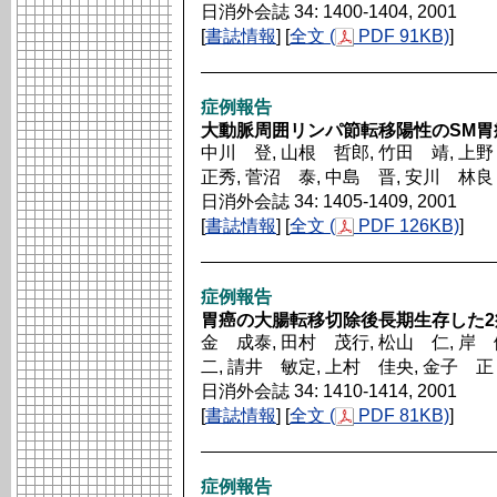
日消外会誌 34: 1400-1404, 2001
[
書誌情報
] [
全文 (
PDF 91KB)
]
症例報告
大動脈周囲リンパ節転移陽性のSM胃
中川 登, 山根 哲郎, 竹田 靖, 上
正秀, 菅沼 泰, 中島 晋, 安川 林良
日消外会誌 34: 1405-1409, 2001
[
書誌情報
] [
全文 (
PDF 126KB)
]
症例報告
胃癌の大腸転移切除後長期生存した2
金 成泰, 田村 茂行, 松山 仁, 岸 
二, 請井 敏定, 上村 佳央, 金子 正
日消外会誌 34: 1410-1414, 2001
[
書誌情報
] [
全文 (
PDF 81KB)
]
症例報告