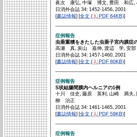
眞次 康弘, 中塚 博文, 豊田 和広,
日消外会誌 34: 1452-1456, 2001
[
書誌情報
] [
全文 (
PDF 64KB)
]
症例報告
虫垂重積をきたした虫垂子宮内膜症の
高瀬 真, 炭山 嘉伸, 渡辺 学, 安
日消外会誌 34: 1457-1460, 2001
[
書誌情報
] [
全文 (
PDF 80KB)
]
症例報告
S状結腸間膜内ヘルニアの1例
十川 佳史, 藤原 英利, 山崎 満夫, 
柳 治正
日消外会誌 34: 1461-1465, 2001
[
書誌情報
] [
全文 (
PDF 59KB)
]
症例報告