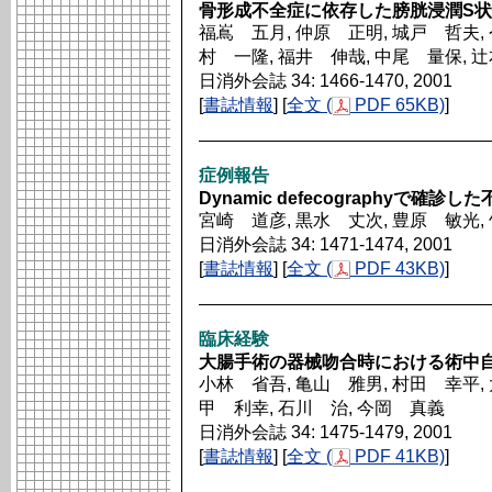
骨形成不全症に依存した膀胱浸潤S状
福嶌 五月, 仲原 正明, 城戸 哲夫, 
村 一隆, 福井 伸哉, 中尾 量保, 
日消外会誌 34: 1466-1470, 2001
[
書誌情報
] [
全文 (
PDF 65KB)
]
症例報告
Dynamic defecographyで確診
宮崎 道彦, 黒水 丈次, 豊原 敏光,
日消外会誌 34: 1471-1474, 2001
[
書誌情報
] [
全文 (
PDF 43KB)
]
臨床経験
大腸手術の器械吻合時における術中
小林 省吾, 亀山 雅男, 村田 幸平,
甲 利幸, 石川 治, 今岡 真義
日消外会誌 34: 1475-1479, 2001
[
書誌情報
] [
全文 (
PDF 41KB)
]