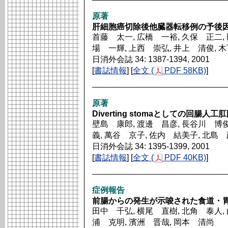
原著
肝細胞癌切除後他臓器転移例の予後
首藤 太一, 広橋 一裕, 久保 正二, 
場 一輝, 上西 崇弘, 井上 清俊, 
日消外会誌 34: 1387-1394, 2001
[
書誌情報
] [
全文 (
PDF 58KB)
]
原著
Diverting stomaとしての回
壁島 康郎, 渡邊 昌彦, 長谷川 博俊
義, 萬谷 京子, 佐内 結美子, 北島
日消外会誌 34: 1395-1399, 2001
[
書誌情報
] [
全文 (
PDF 40KB)
]
症例報告
前腸からの発生が示唆された食道・
田中 千弘, 横尾 直樹, 北角 泰人,
浦 克明, 濱洲 晋哉, 岡本 清尚