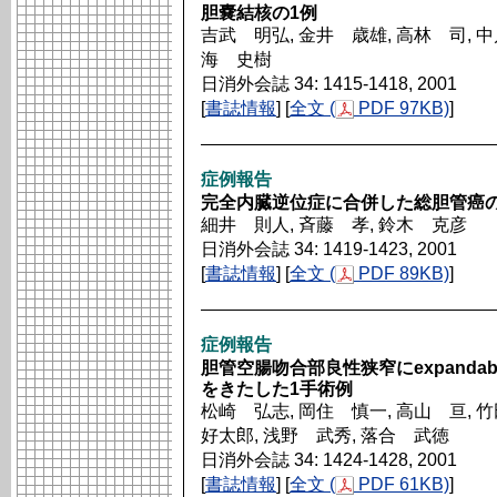
胆嚢結核の1例
吉武 明弘, 金井 歳雄, 高林 司, 中
海 史樹
日消外会誌 34: 1415-1418, 2001
[
書誌情報
] [
全文 (
PDF 97KB)
]
症例報告
完全内臓逆位症に合併した総胆管癌の
細井 則人, 斉藤 孝, 鈴木 克彦
日消外会誌 34: 1419-1423, 2001
[
書誌情報
] [
全文 (
PDF 89KB)
]
症例報告
胆管空腸吻合部良性狭窄にexpandable 
をきたした1手術例
松崎 弘志, 岡住 慎一, 高山 亘, 
好太郎, 浅野 武秀, 落合 武徳
日消外会誌 34: 1424-1428, 2001
[
書誌情報
] [
全文 (
PDF 61KB)
]