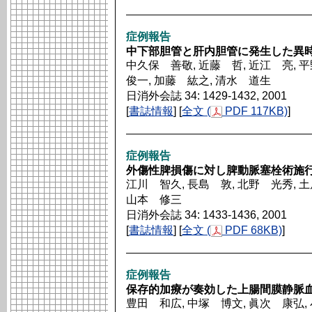
症例報告
中下部胆管と肝内胆管に発生した異
中久保 善敬, 近藤 哲, 近江 亮, 
俊一, 加藤 紘之, 清水 道生
日消外会誌 34: 1429-1432, 2001
[
書誌情報
] [
全文 (
PDF 117KB)
]
症例報告
外傷性脾損傷に対し脾動脈塞栓術施
江川 智久, 長島 敦, 北野 光秀, 土
山本 修三
日消外会誌 34: 1433-1436, 2001
[
書誌情報
] [
全文 (
PDF 68KB)
]
症例報告
保存的加療が奏効した上腸間膜静脈血
豊田 和広, 中塚 博文, 眞次 康弘,