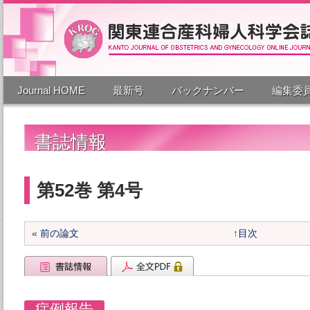
Journal HOME
最新号
バックナンバー
編集委
書誌情報
第52巻 第4号
«
前の論文
↑
目次
症例報告