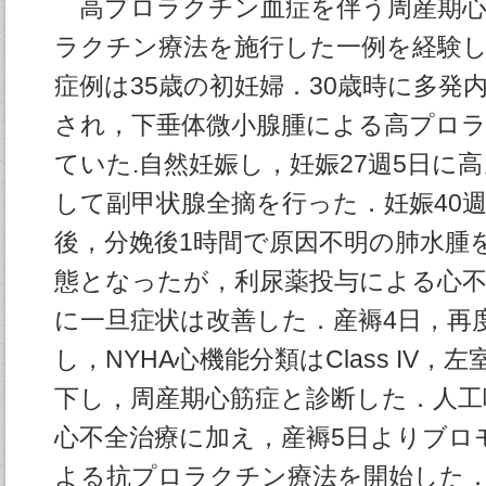
高プロラクチン血症を伴う周産期心
ラクチン療法を施行した一例を経験
症例は35歳の初妊婦．30歳時に多発
され，下垂体微小腺腫による高プロ
ていた.自然妊娠し，妊娠27週5日に
して副甲状腺全摘を行った．妊娠40
後，分娩後1時間で原因不明の肺水腫
態となったが，利尿薬投与による心不
に一旦症状は改善した．産褥4日，再
し，NYHA心機能分類はClass IV，
下し，周産期心筋症と診断した．人工
心不全治療に加え，産褥5日よりブロ
よる抗プロラクチン療法を開始した．