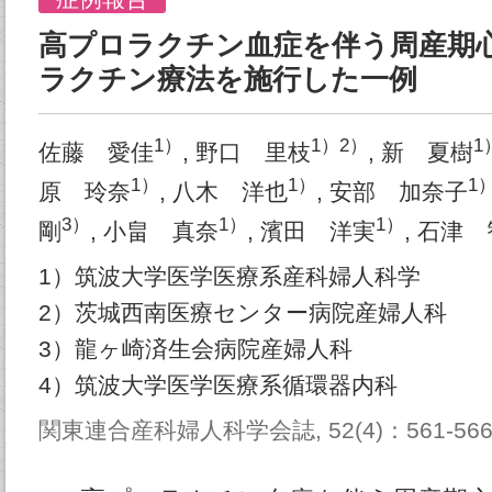
高プロラクチン血症を伴う周産期
ラクチン療法を施行した一例
1）
1）2）
1
佐藤 愛佳
, 野口 里枝
, 新 夏樹
1）
1）
1
原 玲奈
, 八木 洋也
, 安部 加奈子
3）
1）
1）
剛
, 小畠 真奈
, 濱田 洋実
, 石津
1）筑波大学医学医療系産科婦人科学
2）茨城西南医療センター病院産婦人科
3）龍ヶ崎済生会病院産婦人科
4）筑波大学医学医療系循環器内科
関東連合産科婦人科学会誌, 52(4)：561-566,