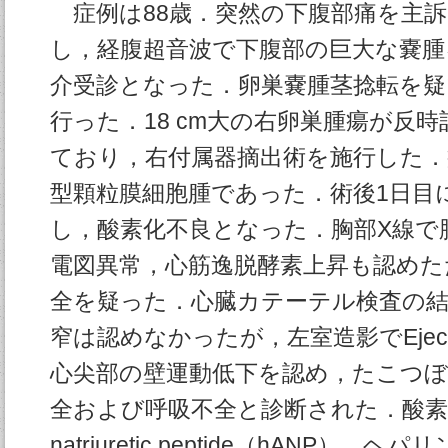
症例は88歳．突然の下腹部痛を主訴
し，経腹超音波で下腹部の巨大な嚢腫
介受診となった．卵巣嚢腫茎捻転を疑
行った．18 cm大の右卵巣腫瘍が反時
ており，右付属器摘出術を施行した．
型顆粒膜細胞腫であった．術後1日目
し，酸素化不良となった．胸部X線で
電図異常，心筋逸脱酵素上昇も認めた
全を疑った．心臓カテーテル検査の結
窄は認めなかったが，左室造影でEjection 
心尖部の壁運動低下を認め，たこつぼ
全および呼吸不全と診断された．酸素吸入，h
natriuretic peptide（hANP）