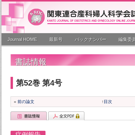
Journal HOME
最新号
バックナンバー
編集委
書誌情報
第52巻 第4号
«
前の論文
↑
目次
症例報告