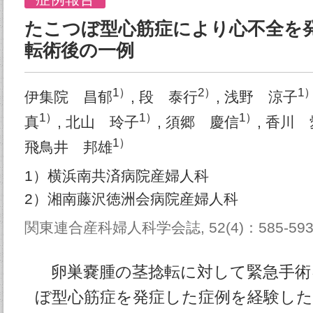
たこつぼ型心筋症により心不全を
転術後の一例
1）
2）
1
伊集院 昌郁
, 段 泰行
, 浅野 涼子
1）
1）
1）
真
, 北山 玲子
, 須郷 慶信
, 香川
1）
飛鳥井 邦雄
1）横浜南共済病院産婦人科
2）湘南藤沢徳洲会病院産婦人科
関東連合産科婦人科学会誌, 52(4)：585-593,
卵巣嚢腫の茎捻転に対して緊急手術
ぼ型心筋症を発症した症例を経験し