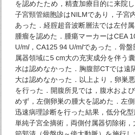
を認めたため，精査加療目的に来院
子宮頸管細胞診はNILMであり，子宮
あった．経腟超音波断層法では左付属器
腫瘤を認めた．腫瘍マーカーはCEA 10.
U/m
l
，CA125 94 U/m
l
であった．骨盤
属器領域に5 cm大の充実成分を伴う
水は認めなかった．胸腹部CTでは遠
大は認めなかった．以上より，卵巣
を行った．開腹所見では，腹水および
めず，左側卵巣の腫大を認めた．左側
迅速病理診断を行った結果，低分化型
単純子宮全摘術，両側付属器切除術，
節郭清（骨盤内～傍大動脈）を施行し