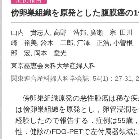
傍卵巣組織を原発とした腹膜癌の1
山内 貴志人, 高野 浩邦, 廣瀬 宗, 田川 
崎 裕美, 鈴木 二郎, 江澤 正浩, 小曽根 
部 宏, 岡本 愛光
東京慈恵会医科大学産婦人科
関東連合産科婦人科学会誌, 54(1)：27-31, 2
傍卵巣組織原発の悪性腫瘍は稀な疾
は傍卵巣組織を原発とし，卵管浸潤を
経験したので報告する．症例は55歳，
性．健診のFDG-PETで左付属器領