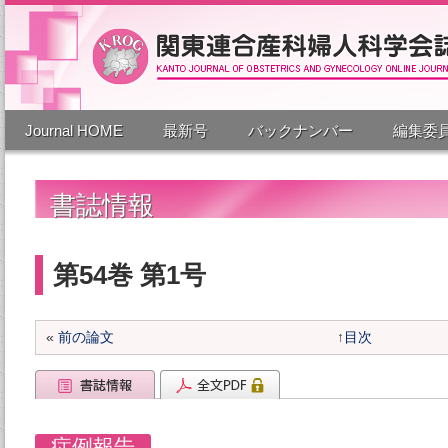
Journal HOME
最新号
バックナンバー
編集委
書誌情報
第54巻 第1号
«
前の論文
↑
目次
症例報告