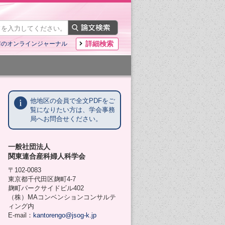
詳細検索
前のオンラインジャーナル
他地区の会員で全文PDFをご
覧になりたい方は、学会事務
局へお問合せください。
一般社団法人
関東連合産科婦人科学会
〒102-0083
東京都千代田区麹町4-7
麹町パークサイドビル402
（株）MAコンベンションコンサルテ
ィング内
E-mail：
kantorengo@jsog-k.jp