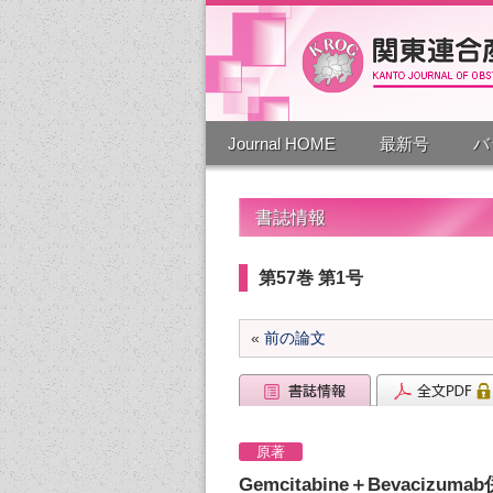
Journal HOME
最新号
バ
書誌情報
第57巻 第1号
«
前の論文
原著
Gemcitabine＋Bevac