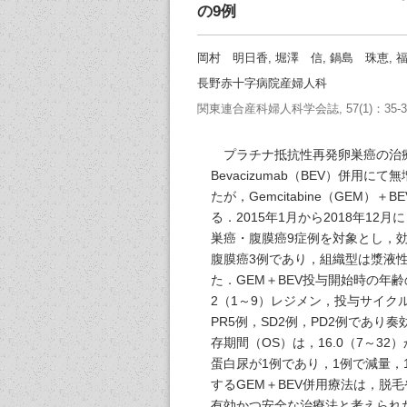
の9例
岡村 明日香, 堀澤 信, 鍋島 珠恵, 
長野赤十字病院産婦人科
関東連合産科婦人科学会誌, 57(1)：35-39,
プラチナ抵抗性再発卵巣癌の治療に
Bevacizumab（BEV）併用
たが，Gemcitabine（GEM
る．2015年1月から2018年1
巣癌・腹膜癌9症例を対象とし，
腹膜癌3例であり，組織型は漿液性癌
た．GEM＋BEV投与開始時の年齢
2（1～9）レジメン，投与サイク
PR5例，SD2例，PD2例であり奏
存期間（OS）は，16.0（7～32
蛋白尿が1例であり，1例で減量
するGEM＋BEV併用療法は，脱
有効かつ安全な治療法と考えられ