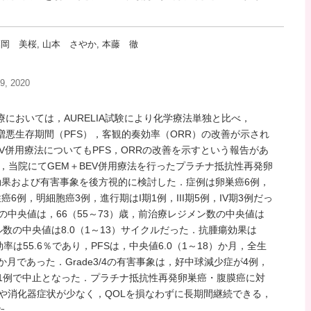
福岡 美桜, 山本 さやか, 本藤 徹
 2020
おいては，AURELIA試験により化学療法単独と比べ，
にて無増悪生存期間（PFS），客観的奏効率（ORR）の改善が示され
）＋BEV併用療法についてもPFS，ORRの改善を示すという報告があ
2月に，当院にてGEM＋BEV併用療法を行ったプラチナ抵抗性再発卵
効果および有害事象を後方視的に検討した．症例は卵巣癌6例，
6例，明細胞癌3例，進行期はI期1例，III期5例，IV期3例だっ
の中央値は，66（55～73）歳，前治療レジメン数の中央値は
ル数の中央値は8.0（1～13）サイクルだった．抗腫瘍効果は
効率は55.6％であり，PFSは，中央値6.0（1～18）か月，全生
）か月であった．Grade3/4の有害事象は，好中球減少症が4例，
，1例で中止となった．プラチナ抵抗性再発卵巣癌・腹膜癌に対
毛や消化器症状が少なく，QOLを損なわずに長期間継続できる，
た．