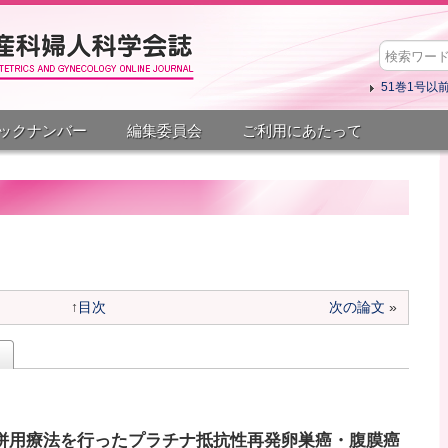
51巻1号以
ックナンバー
編集委員会
ご利用にあたって
↑
目次
次の論文
»
izumab併用療法を行ったプラチナ抵抗性再発卵巣癌・腹膜癌