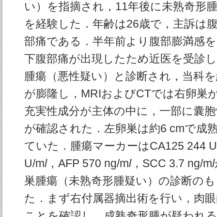
い）を指摘され，11年後に未熟奇形
を経験した．年齢は26歳で，主訴は
部痛である．半年前より腹部膨満感を
下腹部痛が出現したため近医を受診し
腫瘍（悪性疑い）と診断され，当科を
が膨隆し，MRIおよびCTでは右卵巣が
充実性成分が主体の中に，一部に囊胞
が確認された．左卵巣は約6 cmで成
ていた．腫瘍マーカーはCA125 244 U
U/m
l
，AFP 570 ng/m
l
，SCC 3.7 ng/m
l
巣腫瘍（未熟奇形腫疑い）の診断のも
た．まず右付属器摘出術を行い，肉眼
ことを確認し，成熟奇形腫が疑われる