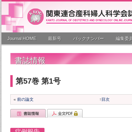
Journal HOME
最新号
バックナンバー
編集委
書誌情報
第57巻 第1号
«
前の論文
↑
目次
症例報告