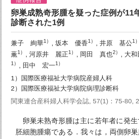
卵巣成熟奇形腫を疑った症例が11
診断された1例
1）
1）
1
兼子 絢華
, 坂本 優香
, 井原 基公
1）
1）
2）
薫
, 河原井 麗正
, 岡田 真也
, 大
1）
1）
, 田中 宏一
1）国際医療福祉大学病院産婦人科
2）国際医療福祉大学病院病理診断科
関東連合産科婦人科学会誌, 57(1)：75-80, 2
卵巣未熟奇形腫は主に若年者に発生
胚細胞腫瘍である．我々は，両側卵巣