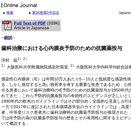
検索
第34巻第5号目次
Japane
Full Text of PDF
(339K)
Article in Japanese
─総説─
歯科治療における心内膜炎予防のための抗菌薬投与
1）2）
浮村 聡
1）
2）
大阪医科大学附属病院感染対策室,
大阪医科大学内科学III総合診
感染性心内膜炎（IE）は年間10万人あたり5～10人と低頻度な感染性
る．しかし発症すると高い致死率を有する重要な疾患であるため，心
する患者において歯科治療時のIE予防のための抗菌薬投与が1950年代
れてきた．これら予防的抗菌薬投与の有効性のエビデンスが乏しいと
1990年代の欧米のガイドラインではその部分的，全面的な見直しが行
一方で2017年に改訂された日本循環器学会のガイドラインでは，高度
者，中等度リスク患者共に歯科治療時の抗菌薬予防投与が推奨された
ではIE予防の為の抗菌薬予防投与の歴史とその有用性に関するエビデ
いて概説する．