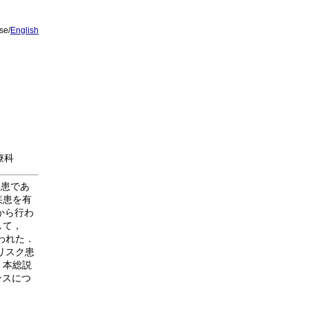
se/
English
療科
疾患であ
疾患を有
から行わ
して，
われた．
リスク患
．本総説
ンスにつ