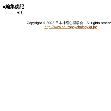
■
編集後記
……59
Copyright © 2002 日本神経心理学会 All rights reserv
http://www.neuropsychology.gr.jp/