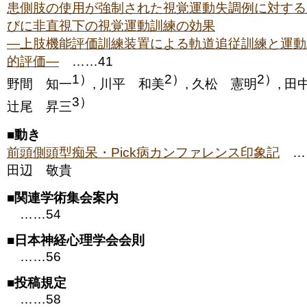
患側肢の使用が強制された視覚運動失調例に対する
びに非直視下の視覚運動訓練の効果
―上肢機能評価訓練装置による軌道追従訓練と運動
的評価―
……41
1）
2）
2）
野間 知一
, 川平 和美
, 久松 憲明
, 
3）
辻尾 昇三
■
動き
前頭側頭型痴呆・Pick病カンファレンス印象記
……
田辺 敬貴
■
関連学術集会案内
……54
■
日本神経心理学会会則
……56
■
投稿規定
……58