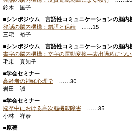
鈴木 匡子
■
シンポジウム 言語性コミュニケーションの脳内
発話の脳内機構：錯語と保続
……15
三宅 裕子
■
シンポジウム 言語性コミュニケーションの脳内
書字の脳内機構：文字の運動変換―表出過程につい
毛束 真知子
■
学会セミナー
高齢者の神経心理学
……30
岩田 誠
■
学会セミナー
脳卒中における高次脳機能障害
……35
小林 祥泰
■
原著