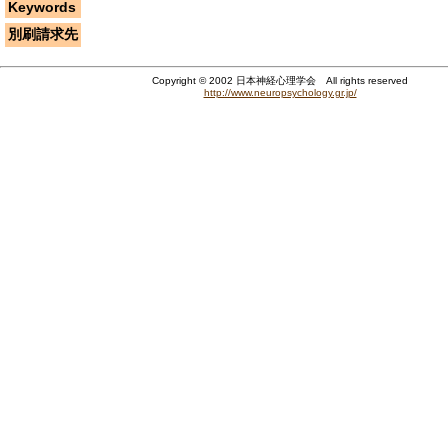
Keywords
別刷請求先
Copyright © 2002 日本神経心理学会 All rights reserved
http://www.neuropsychology.gr.jp/