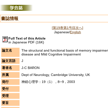
書誌情報
[第19巻第1号目次へ]
Japanese/
English
Full Text of this Article
in Japanese PDF (16K)
論文名
The structural and functional basis of memory impairmen
disease and Mild Cognitive Impairment
論文言語
J
著者名
J-C BARON
所属
Dept of Neurology, Cambridge University, UK
発行
神経心理学：19（1），8─9，2003
受付
受理
要旨