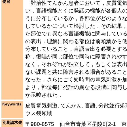
要旨
難治性てんかん患者において，皮質電気
い，言語機能とくに発話の機能が各個人
うに分布しているか，各部位がどのよう
しているかについて検討した．その結果
た部位でも異なる言語機能に関与してい
の表出，理解に関わる部位は前頭葉から
分布していること，言語表出を必要とす
称，復唱が同じ部位で同時に障害されや
なく，それぞれが独立して，もしくは表
ない課題と共に障害される場合があるこ
なった．さらにごく短時間の電気刺激を
より，部位毎に発話の異なる段階に関与
が示唆された．
Keywords
皮質電気刺激, てんかん, 言語, 分散並行処
ウス裂領域
別刷請求先
〒980-8575 仙台市青葉区星陵町2-1