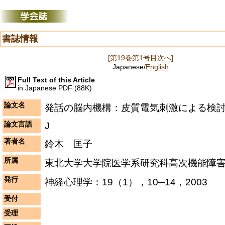
書誌情報
[第19巻第1号目次へ]
Japanese/
English
Full Text of this Article
in Japanese PDF (88K)
論文名
発話の脳内機構：皮質電気刺激による検
論文言語
J
著者名
鈴木 匡子
所属
東北大学大学院医学系研究科高次機能障
発行
神経心理学：19（1），10─14，2003
受付
受理