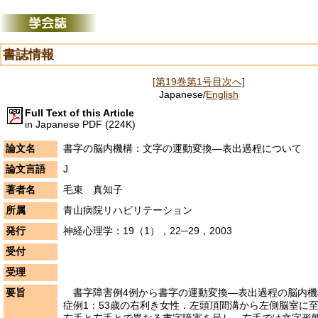
書誌情報
[第19巻第1号目次へ]
Japanese/
English
Full Text of this Article
in Japanese PDF (224K)
論文名
書字の脳内機構：文字の運動変換―表出過程について
論文言語
J
著者名
毛束 真知子
所属
青山病院リハビリテーション
発行
神経心理学：19（1），22─29，2003
受付
受理
要旨
書字障害例4例から書字の運動変換―表出過程の脳内機
症例1：53歳の右利き女性．左頭頂間溝から左側脳室に