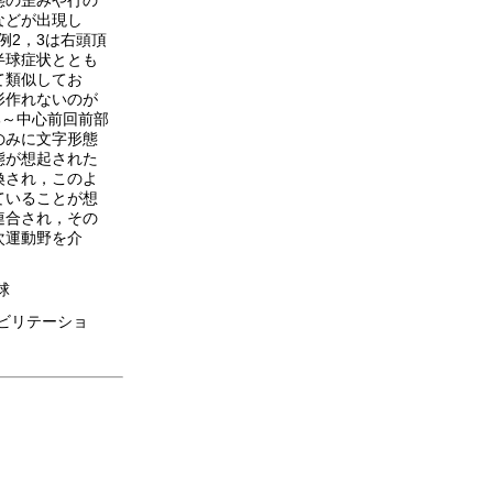
態の歪みや行の
などが出現し
例2，3は右頭頂
半球症状ととも
て類似してお
形作れないのが
部～中心前回前部
のみに文字形態
態が想起された
換され，このよ
ていることが想
連合され，その
次運動野を介
球
ハビリテーショ