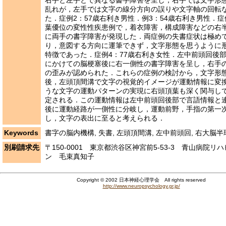
右手と左手とで異なる書字障害を呈し，右手では文字形
乱れが，左手では文字の線分方向の誤りや文字軸の回転
た．症例2：57歳右利き男性．例3：54歳右利き男性．症
葉優位の変性性疾患例で，着衣障害，構成障害などの右
に両手の書字障害が発現した．両症例の失書症状は極め
り，意図する方向に運筆できず，文字形態を思うように
特徴であった．症例4：77歳右利き女性．左中前頭回後
にかけての脳梗塞後に右一側性の書字障害を呈し，右手
の歪みが認められた．これらの症例の検討から，文字形
後，左頭頂間溝で文字の視覚的イメージが運動情報に変
うな文字の運動パターンの実現に右頭頂葉も深く関与し
定される．この運動情報は左中前頭回後部で言語情報と
後に運動経路が一側性に分岐し，運動前野，手指の第一
し，文字の表出に至ると考えられる．
Keywords
書字の脳内機構, 失書, 左頭頂間溝, 左中前頭回, 右大脳半
別刷請求先
〒150-0001 東京都渋谷区神宮前5-53-3 青山病院リ
ン 毛束真知子
Copyright © 2002 日本神経心理学会 All rights reserved
http://www.neuropsychology.gr.jp/