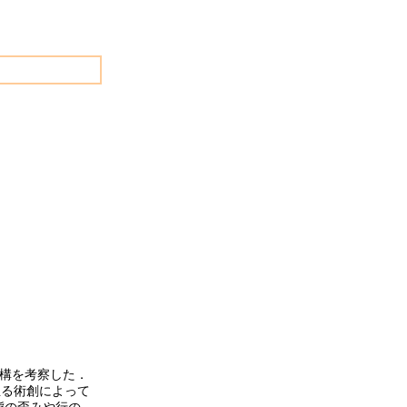
構を考察した．
至る術創によって