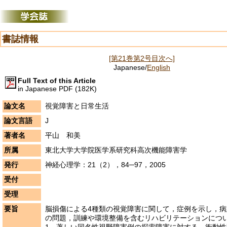
書誌情報
[第21巻第2号目次へ]
Japanese/
English
Full Text of this Article
in Japanese PDF (182K)
論文名
視覚障害と日常生活
論文言語
J
著者名
平山 和美
所属
東北大学大学院医学系研究科高次機能障害学
発行
神経心理学：21（2），84─97，2005
受付
受理
要旨
脳損傷による4種類の視覚障害に関して，症例を示し，
の問題，訓練や環境整備を含むリハビリテーションにつ