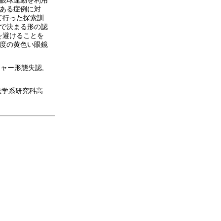
性眼球運動を利用
のある症例に対
て行った探索訓
いで決まる形の認
を避けることを
感度の黄色い眼鏡
チャー形態失認,
院医学系研究科高