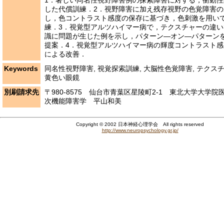
1．著しい同名性視野障害例の探索障害に対する，衝動
した代償訓練．2．視野障害に加え残存視野の色覚障害
し，色コントラスト感度の保存に基づき，色刺激を用い
練．3．視覚型アルツハイマー病で，テクスチャーの違
識に問題が生じた例を示し，パターン―オン―パターン
提案．4．視覚型アルツハイマー病の輝度コントラスト
による改善．
Keywords
同名性視野障害, 視覚探索訓練, 大脳性色覚障害, テクス
黄色い眼鏡
別刷請求先
〒980-8575 仙台市青葉区星陵町2-1 東北大学大学
次機能障害学 平山和美
Copyright © 2002 日本神経心理学会 All rights reserved
http://www.neuropsychology.gr.jp/