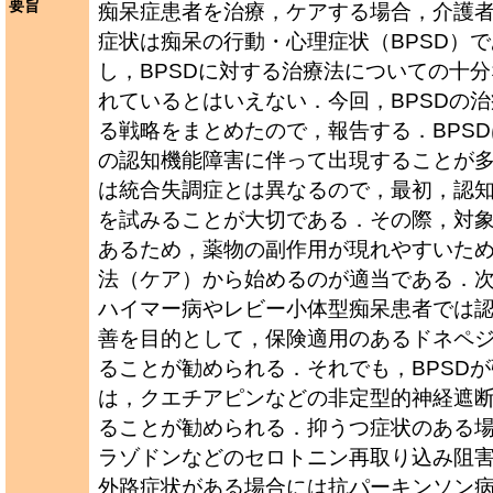
要旨
痴呆症患者を治療，ケアする場合，介護
症状は痴呆の行動・心理症状（BPSD）
し，BPSDに対する治療法についての十
れているとはいえない．今回，BPSDの
る戦略をまとめたので，報告する．BPS
の認知機能障害に伴って出現することが
は統合失調症とは異なるので，最初，認
を試みることが大切である．その際，対
あるため，薬物の副作用が現れやすいた
法（ケア）から始めるのが適当である．
ハイマー病やレビー小体型痴呆患者では
善を目的として，保険適用のあるドネペ
ることが勧められる．それでも，BPSD
は，クエチアピンなどの非定型的神経遮
ることが勧められる．抑うつ症状のある
ラゾドンなどのセロトニン再取り込み阻
外路症状がある場合には抗パーキンソン