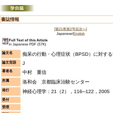
書誌情報
[第21巻第2号目次へ]
Japanese/
English
Full Text of this Article
in Japanese PDF (57K)
論文名
痴呆の行動・心理症状（BPSD）に対す
論文言語
J
著者名
中村 重信
所属
洛和会 京都臨床治験センター
発行
神経心理学：21（2），116─122，2005
受付
受理