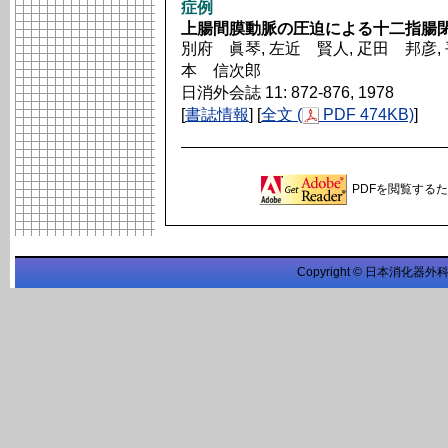
症例
上腸間膜動脈の圧迫による十二指腸
別府 眞琴, 左近 賢人, 疋田 邦彦, 
本 信次郎
日消外会誌 11: 872-876, 1978
[
書誌情報
] [
全文 (
PDF 474KB)
]
PDFを閲覧するため
Copyright © 日本消化器外