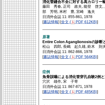
消化管縫合不全に対する高カロリー
藤田 秀春, 正司 政夫, 能登 啓文, 
部 芳明, 米村 豊, 宮崎 逸夫
日消外会誌 11: 855-861, 1978
[
書誌情報
] [
全文 (
PDF 612KB)
]
原著
Entire Colon Aganglionosis
松山 四郎, 長嶋 起久雄, 鈴木 則夫
日消外会誌 11: 862-866, 1978
[
書誌情報
] [
全文 (
PDF 564KB)
]
症例
魚骨誤嚥による消化管穿孔自験2例と
穴沢 雄作, 宋 子寄
日消外会誌 11: 867-871, 1978
[
書誌情報
] [
全文 (
PDF 485KB)
]