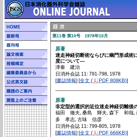
第11巻 第10号 1978年10月
原著
迷走神経切断術ならびに幽門形成術
度について―
津秦 建治
日消外会誌 11: 791-798, 1978
[
書誌情報
] [
全文 (
PDF 808KB)
]
原著
非定型的選択的近位迷走神経切離後
福田 徹夫, 桑島 輝夫, 森下 和哉, 
多 孝志, 古味 信彦
日消外会誌 11: 799-805, 1978
[
書誌情報
] [
全文 (
PDF 666KB)
]