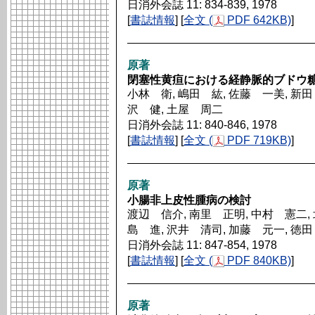
日消外会誌 11: 834-839, 1978
[
書誌情報
] [
全文 (
PDF 642KB)
]
原著
閉塞性黄疸における経静脈的ブドウ
小林 衛, 嶋田 紘, 佐藤 一美, 新田
沢 健, 土屋 周二
日消外会誌 11: 840-846, 1978
[
書誌情報
] [
全文 (
PDF 719KB)
]
原著
小腸非上皮性腫病の検討
渡辺 信介, 南里 正明, 中村 憲二, 
島 進, 沢井 清司, 加藤 元一, 徳
日消外会誌 11: 847-854, 1978
[
書誌情報
] [
全文 (
PDF 840KB)
]
原著