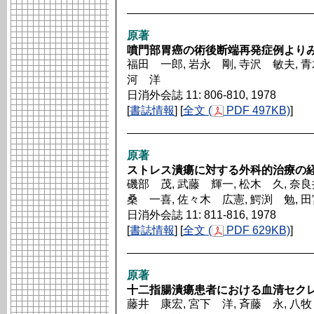
原著
噴門部胃癌の術後断端再発症例より
福田 一郎, 岩永 剛, 寺沢 敏夫, 青
河 洋
日消外会誌 11: 806-810, 1978
[
書誌情報
] [
全文 (
PDF 497KB)
]
原著
ストレス潰瘍に対する外科的治療の
磯部 茂, 武藤 輝一, 松木 久, 奈良
桑 一喜, 佐々木 広憲, 鰐渕 勉, 
日消外会誌 11: 811-816, 1978
[
書誌情報
] [
全文 (
PDF 629KB)
]
原著
十二指腸潰瘍患者における血清セク
藤井 康宏, 宮下 洋, 斉藤 永, 八