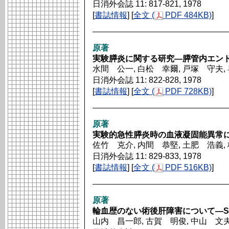
日消外会誌 11: 817-821, 1978
[
書誌情報
] [
全文 (
PDF 484KB)
]
原著
実験膵炎に関する研究―膵管内エン
水間 公一, 白松 幸爾, 戸塚 守夫,
日消外会誌 11: 822-828, 1978
[
書誌情報
] [
全文 (
PDF 728KB)
]
原著
実験的急性膵炎時の血液凝固能異常
佐竹 克介, 内間 恭堅, 土肥 浩義,
日消外会誌 11: 829-833, 1978
[
書誌情報
] [
全文 (
PDF 516KB)
]
原著
輪血歴のない術後肝障害について―S
山内 昌一郎, 古賀 明俊, 中山 文