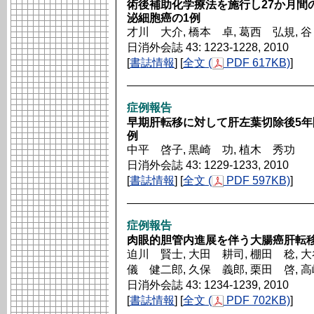
術後補助化学療法を施行し27か月間
泌細胞癌の1例
才川 大介, 橋本 卓, 葛西 弘規, 
日消外会誌 43: 1223-1228, 2010
[
書誌情報
] [
全文 (
PDF 617KB)
]
症例報告
早期肝転移に対して肝左葉切除後5年
例
中平 啓子, 黒崎 功, 植木 秀功
日消外会誌 43: 1229-1233, 2010
[
書誌情報
] [
全文 (
PDF 597KB)
]
症例報告
肉眼的胆管内進展を伴う大腸癌肝転移
迫川 賢士, 大田 耕司, 棚田 稔, 大
儀 健二郎, 久保 義郎, 栗田 啓, 
日消外会誌 43: 1234-1239, 2010
[
書誌情報
] [
全文 (
PDF 702KB)
]