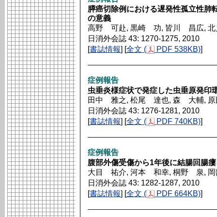
膵癌切除例における遅発性孤立性肺
の意義
高野 可赴, 黒崎 功, 皆川 昌広, 
日消外会誌 43: 1270-1275, 2010
[
書誌情報
] [
全文 (
PDF 538KB)
]
症例報告
虫垂炎様症状で発症した虫垂原発印環
田中 雅之, 松尾 達也, 森 大輔, 
日消外会誌 43: 1276-1281, 2010
[
書誌情報
] [
全文 (
PDF 740KB)
]
症例報告
腹部外傷受傷から1年後に結腸回腸瘻
大目 祐介, 河本 和幸, 桐野 泉, 
日消外会誌 43: 1282-1287, 2010
[
書誌情報
] [
全文 (
PDF 664KB)
]