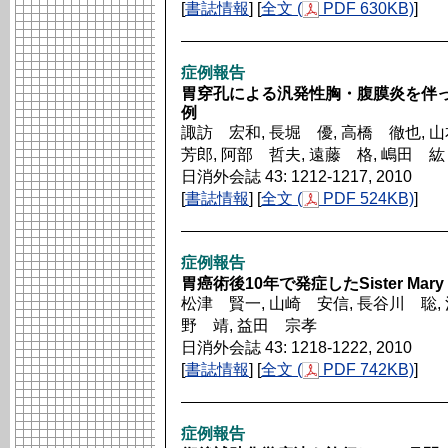
[
書誌情報
] [
全文 (
PDF 630KB)
]
症例報告
胃穿孔による汎発性胸・腹膜炎を伴った
例
諏訪 宏和, 長堀 優, 高橋 徹也, 
芳郎, 阿部 哲夫, 遠藤 格, 嶋田 紘
日消外会誌 43: 1212-1217, 2010
[
書誌情報
] [
全文 (
PDF 524KB)
]
症例報告
胃癌術後10年で発症したSister Mary J
松津 賢一, 山崎 安信, 長谷川 聡, 
野 靖, 益田 宗孝
日消外会誌 43: 1218-1222, 2010
[
書誌情報
] [
全文 (
PDF 742KB)
]
症例報告