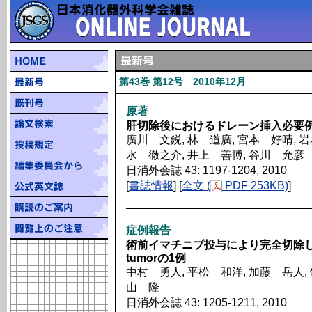
第43巻 第12号 2010年12月
原著
肝切除後におけるドレーン挿入必要
廣川 文鋭, 林 道廣, 宮本 好晴, 岩
水 徹之介, 井上 善博, 谷川 允彦
日消外会誌 43: 1197-1204, 2010
[
書誌情報
] [
全文 (
PDF 253KB)
]
症例報告
術前イマチニブ投与により完全切除しえた巨大食
tumorの1例
中村 勇人, 平松 和洋, 加藤 岳人, 
山 隆
日消外会誌 43: 1205-1211, 2010