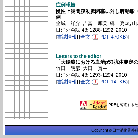
症例報告
慢性上腸間膜動脈閉塞に対し脾動脈
例
金城 洋介, 吉冨 摩美, 韓 秀炫, 
日消外会誌 43: 1288-1292, 2010
[
書誌情報
] [
全文 (
PDF 470KB)
]
Letters to the editor
「大腸癌における血清p53抗体測定
竹田 明彦, 大田 貢由
日消外会誌 43: 1293-1294, 2010
[
書誌情報
] [
全文 (
PDF 141KB)
]
PDFを閲覧するため
Copyright © 日本消化器外