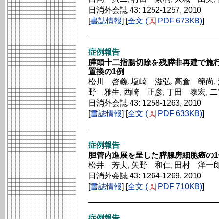
日消外会誌 43: 1252-1257, 2010
[
書誌情報
] [
全文 (
PDF 673KB)
]
症例報告
膵頭十二指腸切除を残膵非再建で施
置換の1例
松川 啓義, 塩崎 滋弘, 高倉 範尚, 
野 雅生, 西崎 正彦, 丁田 泰宏, 
日消外会誌 43: 1258-1263, 2010
[
書誌情報
] [
全文 (
PDF 633KB)
]
症例報告
胆管内進展を呈した膵腺房細胞癌の1
松井 芳夫, 矢野 和仁, 田村 洋一郎
日消外会誌 43: 1264-1269, 2010
[
書誌情報
] [
全文 (
PDF 710KB)
]
症例報告