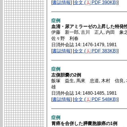
[
書誌情報
] [
全文 (
PDF 390KB)
]
症例
血清・尿アミラーゼの上昇した特発
伊藤 新一郎, 古川 正人, 内田 象之
佐々野 利春
日消外会誌 14: 1476-1479, 1981
[
書誌情報
] [
全文 (
PDF 383KB)
]
症例
左側胆嚢の2例
飯塚 益生, 馬來 忠道, 木村 信良,
雄
日消外会誌 14: 1480-1485, 1981
[
書誌情報
] [
全文 (
PDF 548KB)
]
症例
胃癌を合併した膵嚢胞腺癌の1例