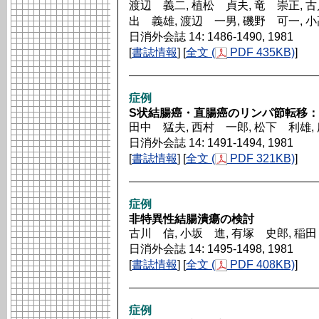
渡辺 義二, 植松 貞夫, 竜 崇正, 古
出 義雄, 渡辺 一男, 磯野 可一, 
日消外会誌 14: 1486-1490, 1981
[
書誌情報
] [
全文 (
PDF 435KB)
]
症例
S状結腸癌・直腸癌のリンパ節転移
田中 猛夫, 西村 一郎, 松下 利雄,
日消外会誌 14: 1491-1494, 1981
[
書誌情報
] [
全文 (
PDF 321KB)
]
症例
非特異性結腸潰瘍の検討
古川 信, 小坂 進, 有塚 史郎, 稲
日消外会誌 14: 1495-1498, 1981
[
書誌情報
] [
全文 (
PDF 408KB)
]
症例