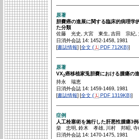
原著
胆嚢癌の進展に関する臨床的病理学
た分類
佐藤 光史, 大宮 東生, 吉田 宗紀,
日消外会誌 14: 1452-1458, 1981
[
書誌情報
] [
全文 (
PDF 712KB)
]
原著
VX
癌移植家兎胆嚢における腫瘍の
2
持永 瑞恵
日消外会誌 14: 1459-1469, 1981
[
書誌情報
] [
全文 (
PDF 1319KB)
]
症例
人工栓塞術を施行した肝悪性腫瘍3
柴 忠明, 鈴木 孝雄, 川村 邦昭, 
日消外会誌 14: 1470-1475, 1981