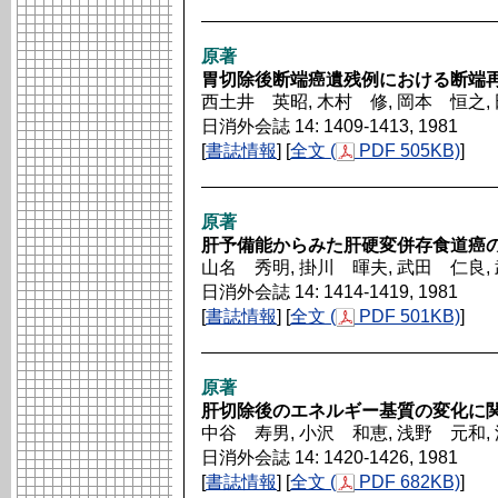
原著
胃切除後断端癌遺残例における断端
西土井 英昭, 木村 修, 岡本 恒之,
日消外会誌 14: 1409-1413, 1981
[
書誌情報
] [
全文 (
PDF 505KB)
]
原著
肝予備能からみた肝硬変併存食道癌
山名 秀明, 掛川 暉夫, 武田 仁良,
日消外会誌 14: 1414-1419, 1981
[
書誌情報
] [
全文 (
PDF 501KB)
]
原著
肝切除後のエネルギー基質の変化に
中谷 寿男, 小沢 和恵, 浅野 元和,
日消外会誌 14: 1420-1426, 1981
[
書誌情報
] [
全文 (
PDF 682KB)
]