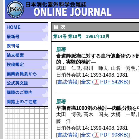
第14巻 第10号 1981年10月
原著
食道静脈瘤に対する血行遮断術の下
的，実験的検討―
武田 仁良, 掛川 暉夫, 山名 秀明,
日消外会誌 14: 1393-1498, 1981
[
書誌情報
] [
全文 (
PDF 542KB)
]
原著
早期胃癌1000例の検討―肉眼分類を
太田 博俊, 高木 国夫, 大橋 一郎, 
藤 洋
日消外会誌 14: 1399-1408, 1981
[
書誌情報
] [
全文 (
PDF 908KB)
]