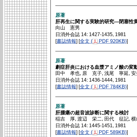
原著
肝再生に関する実験的研究―閉塞性
向山 憲男
日消外会誌 14: 1427-1435, 1981
[
書誌情報
] [
全文 (
PDF 920KB)
]
原著
劇症肝炎における血漿アミノ酸の変
田中 孝也, 原 克子, 浅尾 寧延, 
日消外会誌 14: 1436-1444, 1981
[
書誌情報
] [
全文 (
PDF 784KB)
]
原著
肝腫瘍の超音波診断に関する検討
稲吉 厚, 渡辺 栄二, 田代 征記, 
日消外会誌 14: 1445-1451, 1981
[
書誌情報
] [
全文 (
PDF 589KB)
]