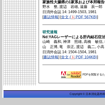
家族性大腸癌の1家系および本邦報
野水 整, 渡辺 岩雄, 遠藤 辰一郎
日消外会誌 14: 1499-1503, 1981
[
書誌情報
] [
全文 (
PDF 567KB)
]
研究速報
Nd:YAGレーザーによる肝内結石
山崎 義和, 神津 照雄, 高橋 敏信, 
山 正博, 竜 崇正, 渡辺 義二, 小
日消外会誌 14: 1504-1504, 1981
[
書誌情報
] [
全文 (
PDF 104KB)
]
PDFを閲覧するため
Copyright © 日本消化器外