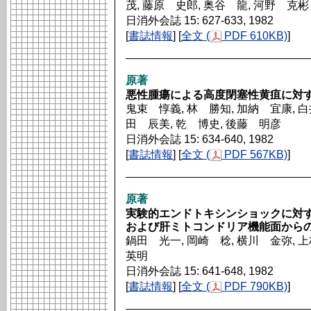
茂, 藤原 史郎, 奥谷 龍, 河野 克彬
日消外会誌 15: 627-633, 1982
[
書誌情報
] [
全文 (
PDF 610KB)
]
原著
悪性腫瘍による高度閉塞性黄疽に対
鬼束 惇義, 林 勝知, 加納 宜康, 白
田 辰美, 乾 博史, 後藤 明彦
日消外会誌 15: 634-640, 1982
[
書誌情報
] [
全文 (
PDF 567KB)
]
原著
実験的エンドトキシンショックに対
および肝ミトコンドリア機能面から
鍋田 光一, 岡崎 稔, 横川 金弥, 
英明
日消外会誌 15: 641-648, 1982
[
書誌情報
] [
全文 (
PDF 790KB)
]