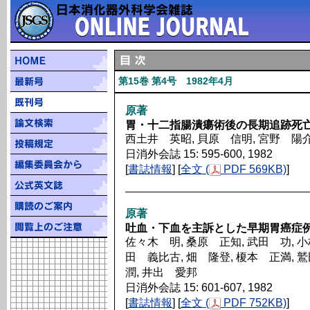
第15巻 第4号 1982年4月
原著
胃・十二指腸潰瘍術後の長期追跡死
西土井 英昭, 貝原 信明, 宮野 陽介
日消外会誌 15: 595-600, 1982
[
書誌情報
] [
全文 (
PDF 569KB)
]
原著
吐血・下血を主訴とした早期胃癌症
佐々木 明, 桑原 正知, 武田 功, 小
田 義比古, 畑 隆登, 榎本 正満, 
潤, 井出 愛邦
日消外会誌 15: 601-607, 1982
[
書誌情報
] [
全文 (
PDF 752KB)
]