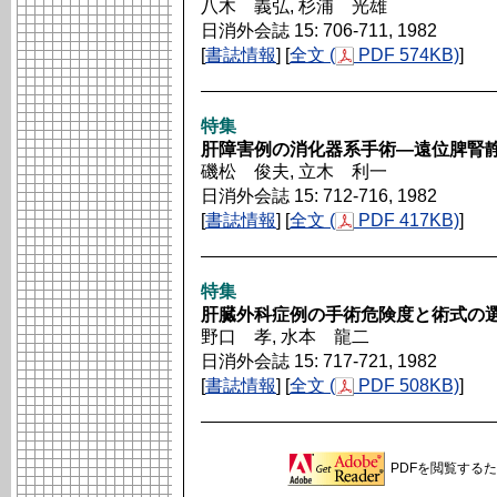
八木 義弘, 杉浦 光雄
日消外会誌 15: 706-711, 1982
[
書誌情報
] [
全文 (
PDF 574KB)
]
特集
肝障害例の消化器系手術―遠位脾腎
磯松 俊夫, 立木 利一
日消外会誌 15: 712-716, 1982
[
書誌情報
] [
全文 (
PDF 417KB)
]
特集
肝臓外科症例の手術危険度と術式の
野口 孝, 水本 龍二
日消外会誌 15: 717-721, 1982
[
書誌情報
] [
全文 (
PDF 508KB)
]
PDFを閲覧するため