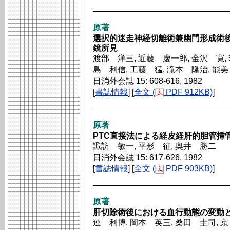
原著
選択的迷走神経切離術兼幽門形成術
鏡所見
渡部 洋三, 近藤 慶一郎, 金沢 寛, 
島 利信, 工藤 猛, 滝本 隆治, 能
日消外会誌 15: 608-616, 1982
[
書誌情報
] [
全文 (
PDF 912KB)
]
原著
PTC直接法による経皮経肝的胆管挿
諏訪 敏一, 平形 征, 奥井 勝二
日消外会誌 15: 617-626, 1982
[
書誌情報
] [
全文 (
PDF 903KB)
]
原著
肝切除術後における血行動態の変動
連 利博, 岡本 英三, 桑田 圭司, 