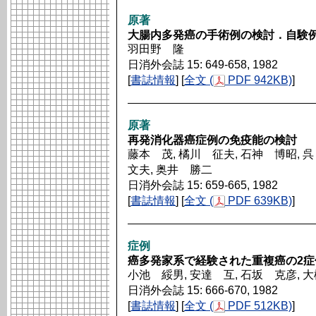
原著
大腸内多発癌の手術例の検討．自験例
羽田野 隆
日消外会誌 15: 649-658, 1982
[
書誌情報
] [
全文 (
PDF 942KB)
]
原著
再発消化器癌症例の免疫能の検討
藤本 茂, 橘川 征夫, 石神 博昭, 
文夫, 奥井 勝二
日消外会誌 15: 659-665, 1982
[
書誌情報
] [
全文 (
PDF 639KB)
]
症例
癌多発家系で経験された重複癌の2症
小池 綏男, 安達 互, 石坂 克彦, 
日消外会誌 15: 666-670, 1982
[
書誌情報
] [
全文 (
PDF 512KB)
]