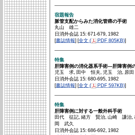
宿題報告
脈管支配からみた消化管癌の手術
丸山 雄二
日消外会誌 15: 671-679, 1982
[
書誌情報
] [
全文 (
PDF 805KB)
]
特集
肝障害例の消化器系手術―肝障害例
児玉 求, 田中 恒夫, 児玉 治, 原
日消外会誌 15: 680-695, 1982
[
書誌情報
] [
全文 (
PDF 597KB)
]
特集
肝障害例に対する一般外科手術
田代 征記, 緒方 賢治, 山崎 謙治, 
岡 武久
日消外会誌 15: 686-692, 1982