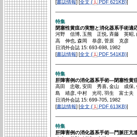
[
書誌情報
] [
全文 (
PDF 621KB)
]
特集
閉塞性黄疽の実態と消化器系手術適
河野 信博, 玉熊 正悦, 斉藤 英昭, 
高 伸也, 森岡 恭彦, 菅原 克彦
日消外会誌 15: 693-698, 1982
[
書誌情報
] [
全文 (
PDF 541KB)
]
特集
肝障害例の消化器系手術―閉塞性黄
高田 忠敬, 安田 秀喜, 金山 成保, 
島 靖彦, 中村 光司, 羽生 富士夫
日消外会誌 15: 699-705, 1982
[
書誌情報
] [
全文 (
PDF 613KB)
]
特集
肝障害例の消化器系手術―門脈圧亢