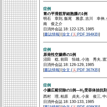
症例
胃の平滑筋芽細胞腫の1例
明石 章則, 飯尾 雅彦, 吉川 幸伸,
南 俊之介
日消外会誌 18: 122-125, 1985
[
書誌情報
] [
全文 (
PDF 394KB)
]
症例
原発性空腸癌の1例
沼田 稔, 前田 恒雄, 小池 秀夫, 
日消外会誌 18: 126-129, 1985
[
書誌情報
] [
全文 (
PDF 367KB)
]
症例
小腸広範切除の1例―H
受容体拮抗
2
西村 理, 柏原 貞夫, 小泉 俊三, 
日消外会誌 18: 130-133, 1985
[
書誌情報
] [
全文 (
PDF 408KB)
]