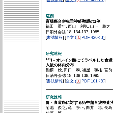
症例
盲腸癌合併虫垂神経鞘腫の1例
福田 重年, 西山 利弘, 山下 勝之
日消外会誌 18: 134-137, 1985
[
書誌情報
] [
全文 (
PDF 420KB)
]
研究速報
131
I－オレイン酸にてラベルした食道静脈瘤硬
入後の体内分布
鋤柄 稔, 田口 泰, 禰屋 和雄, 宮
日消外会誌 18: 138-138, 1985
[
書誌情報
] [
全文 (
PDF 101KB)
]
研究速報
胃・食道癌に対する術中超音波検査
菊池 俊之, 竜 崇正, 向井 稔, 長島