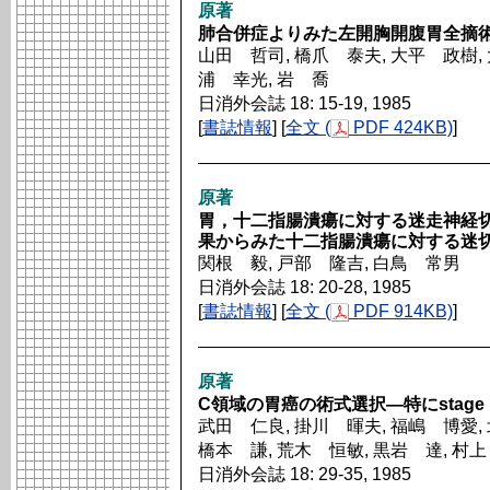
原著
肺合併症よりみた左開胸開腹胃全摘
山田 哲司, 橋爪 泰夫, 大平 政樹, 
浦 幸光, 岩 喬
日消外会誌 18: 15-19, 1985
[
書誌情報
] [
全文 (
PDF 424KB)
]
原著
胃，十二指腸潰瘍に対する迷走神経
果からみた十二指腸潰瘍に対する迷
関根 毅, 戸部 隆吉, 白鳥 常男
日消外会誌 18: 20-28, 1985
[
書誌情報
] [
全文 (
PDF 914KB)
]
原著
C領域の胃癌の術式選択―特にstage 
武田 仁良, 掛川 暉夫, 福嶋 博愛,
橋本 謙, 荒木 恒敏, 黒岩 達, 村
日消外会誌 18: 29-35, 1985