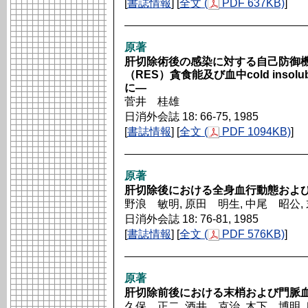
[
書誌情報
] [
全文 (
PDF 637KB)
]
原著
肝切除術後の感染に対する自己防御
（RES）貪食能及び血中cold insolub
に―
菅井 桂雄
日消外会誌 18: 66-75, 1985
[
書誌情報
] [
全文 (
PDF 1094KB)
]
原著
肝切除後における全身血行動態およ
野浪 敏明, 原田 明生, 中尾 昭公,
日消外会誌 18: 76-81, 1985
[
書誌情報
] [
全文 (
PDF 576KB)
]
原著
肝切除前後における末梢および門脈
久保 正二, 酒井 克治, 木下 博明, 