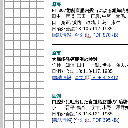
原著
FT-207術前直腸内投与による組織
田中 康博, 宮田 正彦, 中尾 量保, 
口 寛正, 浜路 政靖, 川島 康生
日消外会誌 18: 105-112, 1985
[
書誌情報
] [
全文 (
PDF 870KB)
]
原著
大腸多発癌症例の検討
竹腰 知治, 田中 千凱, 伊藤 隆夫,
日消外会誌 18: 113-117, 1985
[
書誌情報
] [
全文 (
PDF 442KB)
]
症例
口腔外に吐出した食道脂肪腫の1治験
小口 晋平, 鍋谷 欣市, 小野 澤君夫
日消外会誌 18: 118-121, 1985
[
書誌情報
] [
全文 (
PDF 395KB)
]