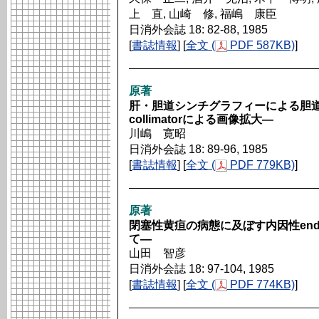
上 直, 山崎 修, 福嶋 康臣
日消外会誌 18: 82-88, 1985
[
書誌情報
] [
全文 (
PDF 587KB)
]
原著
肝・胆道シンチグラフィーによる胆道末
collimatorによる画像拡大―
川嶋 寛昭
日消外会誌 18: 89-96, 1985
[
書誌情報
] [
全文 (
PDF 779KB)
]
原著
閉塞性黄疸の病態に及ぼす内因性end
て―
山田 智彦
日消外会誌 18: 97-104, 1985
[
書誌情報
] [
全文 (
PDF 774KB)
]