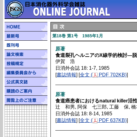
第18巻 第1号 1985年1月
原著
食道裂孔ヘルニアのX線学的検討―
伊賀 浩
日消外会誌 18: 1-7, 1985
[
書誌情報
] [
全文 (
PDF 702KB)
]
原著
食道癌患者におけるnatural kille
辻 和男, 阿保 七三郎, 工藤 保, 
日消外会誌 18: 8-14, 1985
[
書誌情報
] [
全文 (
PDF 637KB)
]