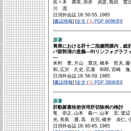
佐々木 壽英, 赤井 貞彦, 島田 寛治,
川 茂
日消外会誌 18: 50-55, 1985
[
書誌情報
] [
全文 (
PDF 609KB)
]
原著
胃癌における肝十二指腸間膜内，総
パ節郭清の意義―RIリンフォグラフ
―
米村 豊, 片山 寛次, 橋本 哲夫, 藤
和, 広沢 久史, 広瀬 和郎, 宮崎 逸
日消外会誌 18: 56-59, 1985
[
書誌情報
] [
全文 (
PDF 380KB)
]
原著
肝動脈塞栓術併用肝切除例の検討
竜 崇正, 山本 義一, 山本 宏, 渡辺
光, 長島 通, 高 在完, 碓井 貞仁,
日消外会誌 18: 60-65, 1985