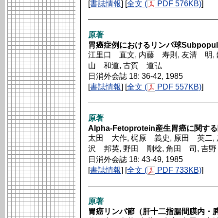
[
書誌情報
] [
全文 (
PDF 576KB)
]
原著
胃癌症例におけるリンパ球Subpopula
江里口 直文, 内藤 寿則, 友清 明, 
山 和道, 古賀 道弘
日消外会誌 18: 36-42, 1985
[
書誌情報
] [
全文 (
PDF 557KB)
]
原著
Alpha-Fetoprotein産生胃癌
太田 大作, 梶原 義史, 原田 英二, 
沢 邦英, 野田 剛稔, 角田 司, 吉野
日消外会誌 18: 43-49, 1985
[
書誌情報
] [
全文 (
PDF 733KB)
]
原著
胃癌リンパ節（肝十二指腸間膜内・