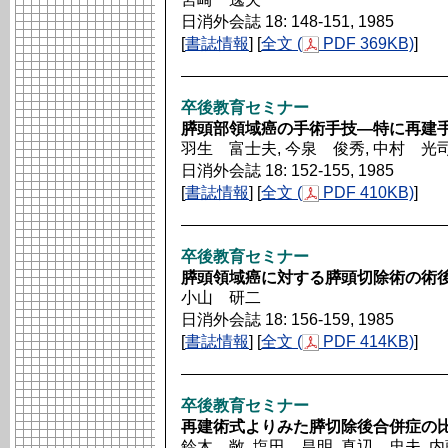
日消外会誌 18: 148-151, 1985
[
書誌情報
] [
全文 (
PDF 369KB)
]
卒後教育セミナー
膵頭部領域癌の手術手技―特に再建
羽生 富士夫, 今泉 俊秀, 中村 光司
日消外会誌 18: 152-155, 1985
[
書誌情報
] [
全文 (
PDF 410KB)
]
卒後教育セミナー
膵頭領域癌に対する膵頭切除術の術
小山 研二
日消外会誌 18: 156-159, 1985
[
書誌情報
] [
全文 (
PDF 414KB)
]
卒後教育セミナー
再建術式よりみた膵切除後合併症の
鈴木 敞, 塩田 昌明, 真辺 忠夫, 