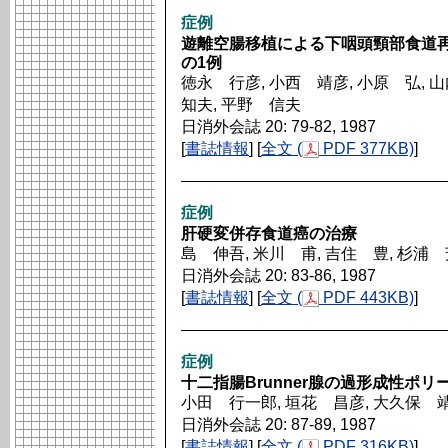
症例
遊離空腸移植による下咽頭頸部食道
の1例
徳永 行彦, 小西 靖彦, 小原 弘, 山
知夫, 平野 信夫
日消外会誌 20: 79-82, 1987
[
書誌情報
] [
全文 (
PDF 377KB)
]
症例
肝硬変併存食道癌の治療
島 伸吾, 米川 甫, 吉住 豊, 杉浦
日消外会誌 20: 83-86, 1987
[
書誌情報
] [
全文 (
PDF 443KB)
]
症例
十二指腸Brunner腺の過形成性ポリ
小田 行一郎, 垣花 昌彦, 大久保 靖
日消外会誌 20: 87-89, 1987
[
書誌情報
] [
全文 (
PDF 316KB)
]