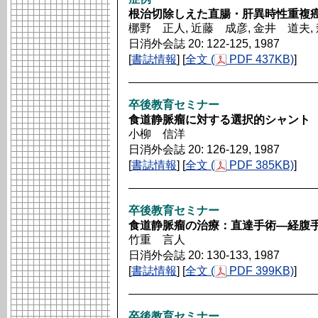
根治切除しえた直腸・肝異時性重複癌
梛野 正人, 近藤 成彦, 金井 道夫,
日消外会誌 20: 122-125, 1987
[
書誌情報
] [
全文 (
PDF 437KB)
]
卒後教育セミナー
食道静脈瘤に対する選択的シャント
小柳 信洋
日消外会誌 20: 126-129, 1987
[
書誌情報
] [
全文 (
PDF 385KB)
]
卒後教育セミナー
食道静脈瘤の治療：直達手術―経腹
竹重 言人
日消外会誌 20: 130-133, 1987
[
書誌情報
] [
全文 (
PDF 399KB)
]
卒後教育セミナー