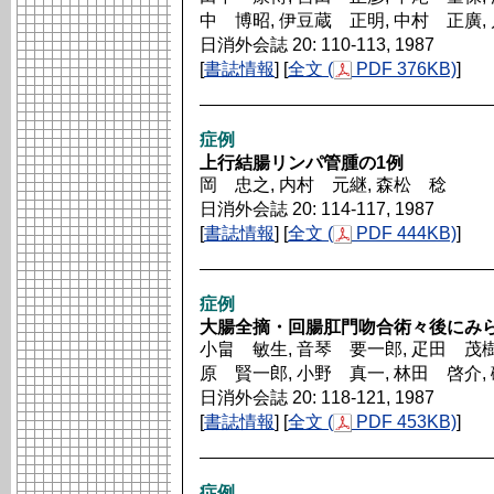
中 博昭, 伊豆蔵 正明, 中村 正廣,
日消外会誌 20: 110-113, 1987
[
書誌情報
] [
全文 (
PDF 376KB)
]
症例
上行結腸リンパ管腫の1例
岡 忠之, 内村 元継, 森松 稔
日消外会誌 20: 114-117, 1987
[
書誌情報
] [
全文 (
PDF 444KB)
]
症例
大腸全摘・回腸肛門吻合術々後にみ
小畠 敏生, 音琴 要一郎, 疋田 茂樹,
原 賢一郎, 小野 真一, 林田 啓介,
日消外会誌 20: 118-121, 1987
[
書誌情報
] [
全文 (
PDF 453KB)
]
症例