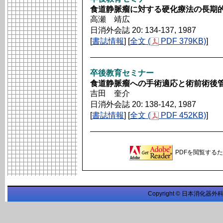
食道静脈瘤に対する硬化療法の長期
高瀬 靖広
日消外会誌 20: 134-137, 1987
[
書誌情報
] [
全文 (
PDF 379KB)
]
卒後教育セミナー
食道静脈瘤への手術適応と術前術後
吉田 奎介
日消外会誌 20: 138-142, 1987
[
書誌情報
] [
全文 (
PDF 452KB)
]
PDFを閲覧するため
Copyright © 日本消化器外