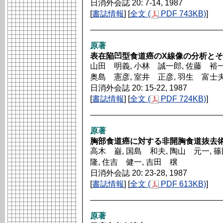
日消外会誌 20: 7-14, 1987
[
書誌情報
] [
全文 (
PDF 743KB)
]
原著
表在陥凹型食道癌のX線像の分析と
山田 明義, 小林 誠一郎, 佐藤 裕一
奥島 憲彦, 室井 正彦, 羽生 富士夫
日消外会誌 20: 15-22, 1987
[
書誌情報
] [
全文 (
PDF 724KB)
]
原著
胸部食道癌に対する非開胸食道抜去
高木 巌, 国島 和夫, 陶山 元一, 
隆, 住吉 健一, 吉田 穣
日消外会誌 20: 23-28, 1987
[
書誌情報
] [
全文 (
PDF 613KB)
]
原著