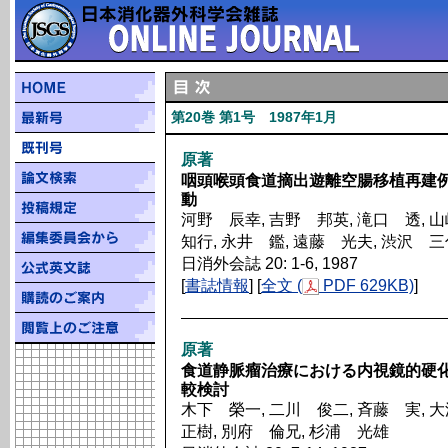
第20巻 第1号 1987年1月
原著
咽頭喉頭食道摘出遊離空腸移植再建
動
河野 辰幸, 吉野 邦英, 滝口 透, 
知行, 永井 鑑, 遠藤 光夫, 渋沢 
日消外会誌 20: 1-6, 1987
[
書誌情報
] [
全文 (
PDF 629KB)
]
原著
食道静脈瘤治療における内視鏡的硬
較検討
木下 榮一, 二川 俊二, 斉藤 実, 
正樹, 別府 倫兄, 杉浦 光雄