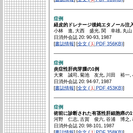
症例
経皮的ドレナージ後純エタノール注
小林 進, 大西 盛光, 関 幸雄, 丸
日消外会誌 20: 90-93, 1987
[
書誌情報
] [
全文 (
PDF 356KB)
]
症例
炎症性肝肉芽腫の1例
大東 誠司, 菊池 友允, 川田 裕一,
日消外会誌 20: 94-97, 1987
[
書誌情報
] [
全文 (
PDF 453KB)
]
症例
術前に診断された有茎性肝細胞癌の1
河野 仁志, 古賀 俊六, 谷浦 博之,
日消外会誌 20: 98-101, 1987
[
書誌情報
] [
全文 (
PDF 358KB)
]