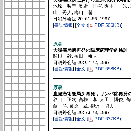
大腸癌症例における血清carcinoembry
池原 照幸, 奥野 匡宥, 阪本 一次, 
山 秀人, 梅山 馨
日消外会誌 20: 61-66, 1987
[
書誌情報
] [
全文 (
PDF 586KB)
]
原著
大腸癌局所再発の臨床病理学的検討
関根 毅, 須田 雍夫
日消外会誌 20: 67-72, 1987
[
書誌情報
] [
全文 (
PDF 658KB)
]
原著
直腸癌術後局所再発，リンパ節再発
谷口 正次, 高橋 孝, 太田 博俊, 高
藤 洋, 藤原 章, 柳沢 昭夫
日消外会誌 20: 73-78, 1987
[
書誌情報
] [
全文 (
PDF 637KB)
]