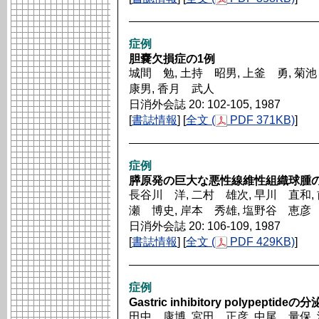
症例
胆嚢欠損症の1例
城間 勉, 土持 昭男, 上釜 勇, 菊
康男, 香月 武人
日消外会誌 20: 102-105, 1987
[
書誌情報
] [
全文 (
PDF 371KB)
]
症例
膵原発の巨大な悪性線維性組織球腫の
長谷川 洋, 二村 雄次, 早川 直和, 
瀬 博史, 岸本 秀雄, 塩野谷 恵彦
日消外会誌 20: 106-109, 1987
[
書誌情報
] [
全文 (
PDF 429KB)
]
症例
Gastric inhibitory polyp
田中 康博, 宮田 正彦, 中尾 量保, 