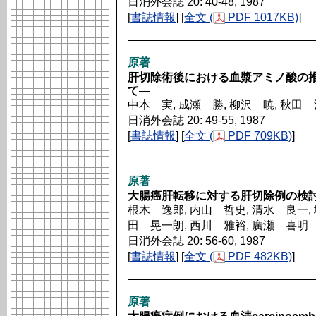
日消外会誌 20: 40-48, 1987
[
書誌情報
] [
全文 (
PDF 1017KB)
]
原著
肝切除術後における血漿アミノ酸の
て―
中本 実, 成瀬 勝, 柳沢 暁, 秋田
日消外会誌 20: 49-55, 1987
[
書誌情報
] [
全文 (
PDF 709KB)
]
原著
大腸癌肝転移に対する肝切除例の検
根木 逸郎, 内山 哲史, 清水 良一, 
田 晃一朗, 西川 雅裕, 廣瀬 喜明
日消外会誌 20: 56-60, 1987
[
書誌情報
] [
全文 (
PDF 482KB)
]
原著