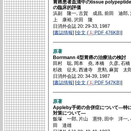
胃癌患者血清中のtissue polypeptide an
の臨床的評価
浜副 隆一, 古賀 成昌, 前田 迪郎, 
上 康裕, 沢田 隆
日消外会誌 20: 29-33, 1987
[
書誌情報
] [
全文 (
PDF 476KB)
]
原著
Borrmann 4型胃癌の治療法の検討
田村 聡, 岡本 堯, 本橋 久彦, 石橋
杉政 征夫, 西連寺 意勲, 麻賀 太郎
日消外会誌 20: 34-39, 1987
[
書誌情報
] [
全文 (
PDF 547KB)
]
原著
Appleby手術の合併症について―
対策について―
飯塚 一郎, 片山 憲恃, 田中 洋一, 
田 達雄