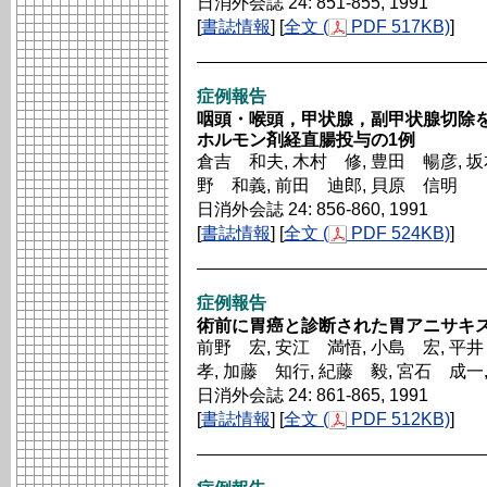
日消外会誌 24: 851-855, 1991
[
書誌情報
] [
全文 (
PDF 517KB)
]
症例報告
咽頭・喉頭，甲状腺，副甲状腺切除
ホルモン剤経直腸投与の1例
倉吉 和夫, 木村 修, 豊田 暢彦, 坂
野 和義, 前田 迪郎, 貝原 信明
日消外会誌 24: 856-860, 1991
[
書誌情報
] [
全文 (
PDF 524KB)
]
症例報告
術前に胃癌と診断された胃アニサキス
前野 宏, 安江 満悟, 小島 宏, 平井
孝, 加藤 知行, 紀藤 毅, 宮石 成一
日消外会誌 24: 861-865, 1991
[
書誌情報
] [
全文 (
PDF 512KB)
]