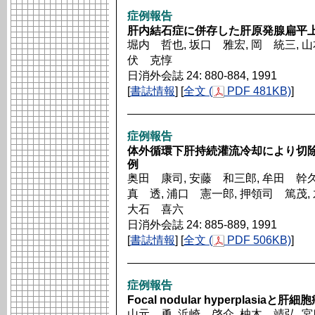
症例報告
肝内結石症に併存した肝原発腺扁平上
堀内 哲也, 坂口 雅宏, 岡 統三, 山
伏 克惇
日消外会誌 24: 880-884, 1991
[
書誌情報
] [
全文 (
PDF 481KB)
]
症例報告
体外循環下肝持続灌流冷却により切
例
奥田 康司, 安藤 和三郎, 牟田 幹久,
真 透, 浦口 憲一郎, 押領司 篤茂,
大石 喜六
日消外会誌 24: 885-889, 1991
[
書誌情報
] [
全文 (
PDF 506KB)
]
症例報告
Focal nodular hyperplas
山元 勇, 浜崎 啓介, 柚木 靖弘, 