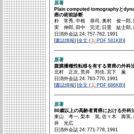
原著
Plain computed tomographyとdy
癌の術前診断
朴 常秀, 中根 恭司, 奥村 俊一郎, 
実 伸郎, 田中 完児, 日置 紘士郎,
日消外会誌 24: 757-762, 1991
[
書誌情報
] [
全文 (
PDF 581KB)
]
原著
腹膜播種性転移を有する胃癌の外科
北村 正次, 荒井 邦佳, 宮下 薫
日消外会誌 24: 763-770, 1991
[
書誌情報
] [
全文 (
PDF 686KB)
]
原著
80歳以上の高齢者胃癌における外科
東山 考一, 梨本 篤, 佐々木 壽英, 
井 光広
日消外会誌 24: 771-778, 1991