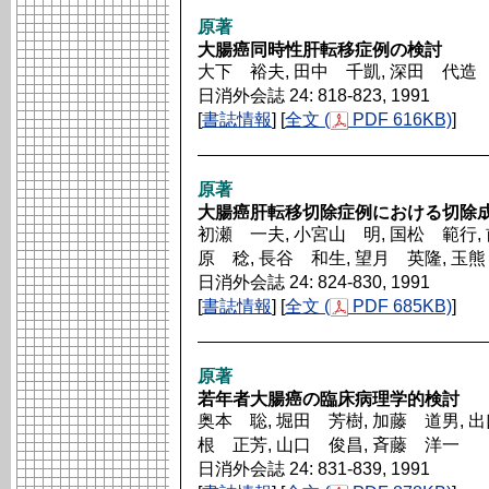
原著
大腸癌同時性肝転移症例の検討
大下 裕夫, 田中 千凱, 深田 代造
日消外会誌 24: 818-823, 1991
[
書誌情報
] [
全文 (
PDF 616KB)
]
原著
大腸癌肝転移切除症例における切除
初瀬 一夫, 小宮山 明, 国松 範行, 
原 稔, 長谷 和生, 望月 英隆, 玉
日消外会誌 24: 824-830, 1991
[
書誌情報
] [
全文 (
PDF 685KB)
]
原著
若年者大腸癌の臨床病理学的検討
奥本 聡, 堀田 芳樹, 加藤 道男, 出
根 正芳, 山口 俊昌, 斉藤 洋一
日消外会誌 24: 831-839, 1991