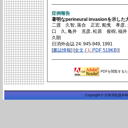
症例報告
著明なperineural invasionを
二渡 久智, 落合 正宏, 船曵 孝彦, 
口 久, 亀井 克彦, 松原 俊樹, 福井
久朗
日消外会誌 24: 945-949, 1991
[
書誌情報
] [
全文 (
PDF 519KB)
]
PDFを閲覧するため
Copyright © 日本消化器外