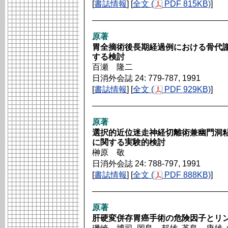
[
書誌情報
] [
全文 (
PDF 815KB)
]
原著
胃全摘術後長期経過例における骨代
する検討
百瀬 隆二
日消外会誌 24: 779-787, 1991
[
書誌情報
] [
全文 (
PDF 929KB)
]
原著
選択的近位迷走神経切離術兼幽門洞
に関する実験的検討
榊原 敬
日消外会誌 24: 788-797, 1991
[
書誌情報
] [
全文 (
PDF 888KB)
]
原著
肝硬変併存胃癌手術の危険因子とリ