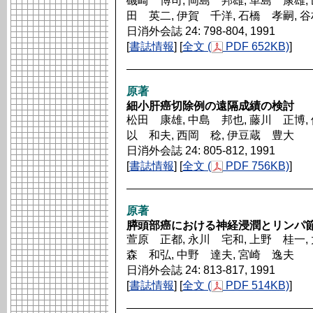
磯崎 博司, 岡島 邦雄, 革島 康雄, 
田 英二, 伊賀 千洋, 石橋 孝嗣, 
日消外会誌 24: 798-804, 1991
[
書誌情報
] [
全文 (
PDF 652KB)
]
原著
細小肝癌切除例の遠隔成績の検討
松田 康雄, 中島 邦也, 藤川 正博, 
以 和夫, 西岡 稔, 伊豆蔵 豊大
日消外会誌 24: 805-812, 1991
[
書誌情報
] [
全文 (
PDF 756KB)
]
原著
膵頭部癌における神経浸潤とリンパ
萱原 正都, 永川 宅和, 上野 桂一,
森 和弘, 中野 達夫, 宮崎 逸夫
日消外会誌 24: 813-817, 1991
[
書誌情報
] [
全文 (
PDF 514KB)
]