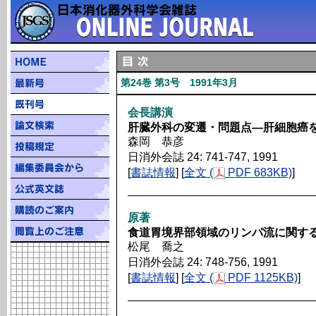
第24巻 第3号 1991年3月
会長講演
肝臓外科の変遷・問題点―肝細胞癌
森岡 恭彦
日消外会誌 24: 741-747, 1991
[
書誌情報
] [
全文 (
PDF 683KB)
]
原著
食道胃境界部領域のリンパ流に関す
松尾 喬之
日消外会誌 24: 748-756, 1991
[
書誌情報
] [
全文 (
PDF 1125KB)
]