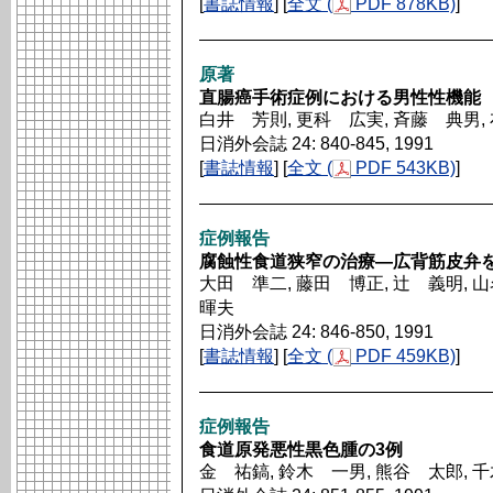
[
書誌情報
] [
全文 (
PDF 878KB)
]
原著
直腸癌手術症例における男性性機能
白井 芳則, 更科 広実, 斉藤 典男,
日消外会誌 24: 840-845, 1991
[
書誌情報
] [
全文 (
PDF 543KB)
]
症例報告
腐蝕性食道狭窄の治療―広背筋皮弁
大田 準二, 藤田 博正, 辻 義明, 
暉夫
日消外会誌 24: 846-850, 1991
[
書誌情報
] [
全文 (
PDF 459KB)
]
症例報告
食道原発悪性黒色腫の3例
金 祐鎬, 鈴木 一男, 熊谷 太郎, 