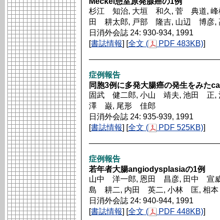
Meckel憩室原発腺癌の1例
杉江 知治, 大垣 和久, 菅 典道, 峰
田 耕太郎, 戸部 隆吉, 山辺 博彦,
日消外会誌 24: 930-934, 1991
[
書誌情報
] [
全文 (
PDF 483KB)
]
症例報告
同胞3例に多発大腸癌の発生をみたcancer
固武 健二郎, 小山 靖夫, 池田 正, 
澤 巌, 尾形 佳郎
日消外会誌 24: 935-939, 1991
[
書誌情報
] [
全文 (
PDF 525KB)
]
症例報告
若年者大腸angiodysplasiaの1例
山中 洋一郎, 恩田 昌彦, 田中 宣威,
島 耕二, 内田 英二, 小林 匡, 相
日消外会誌 24: 940-944, 1991
[
書誌情報
] [
全文 (
PDF 448KB)
]