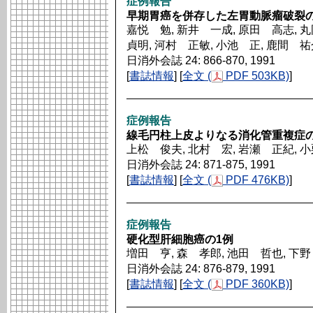
症例報告
早期胃癌を併存した左胃動脈瘤破裂の
嘉悦 勉, 新井 一成, 原田 高志, 
貞明, 河村 正敏, 小池 正, 鹿間 祐
日消外会誌 24: 866-870, 1991
[
書誌情報
] [
全文 (
PDF 503KB)
]
症例報告
線毛円柱上皮よりなる消化管重複症の
上松 俊夫, 北村 宏, 岩瀬 正紀, 
日消外会誌 24: 871-875, 1991
[
書誌情報
] [
全文 (
PDF 476KB)
]
症例報告
硬化型肝細胞癌の1例
増田 亨, 森 孝郎, 池田 哲也, 下野
日消外会誌 24: 876-879, 1991
[
書誌情報
] [
全文 (
PDF 360KB)
]