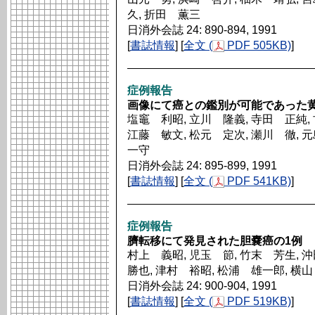
久, 折田 薫三
日消外会誌 24: 890-894, 1991
[
書誌情報
] [
全文 (
PDF 505KB)
]
症例報告
画像にて癌との鑑別が可能であった
塩竈 利昭, 立川 隆義, 寺田 正純,
江藤 敏文, 松元 定次, 瀬川 徹, 
一守
日消外会誌 24: 895-899, 1991
[
書誌情報
] [
全文 (
PDF 541KB)
]
症例報告
臍転移にて発見された胆嚢癌の1例
村上 義昭, 児玉 節, 竹末 芳生, 
勝也, 津村 裕昭, 松浦 雄一郎, 横
日消外会誌 24: 900-904, 1991
[
書誌情報
] [
全文 (
PDF 519KB)
]