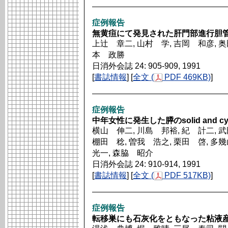
症例報告
無黄疸にて発見された肝門部進行胆管
上辻 章二, 山村 学, 吉岡 和彦, 奥
本 政勝
日消外会誌 24: 905-909, 1991
[
書誌情報
] [
全文 (
PDF 469KB)
]
症例報告
中年女性に発生した膵のsolid and cys
横山 伸二, 川島 邦裕, 紀 計二, 
棚田 稔, 曽我 浩之, 栗田 啓, 多
光一, 森脇 昭介
日消外会誌 24: 910-914, 1991
[
書誌情報
] [
全文 (
PDF 517KB)
]
症例報告
転移巣にも石灰化をともなった粘液産