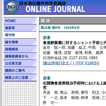
第26巻 第8号 1993年8月
原著
食道静脈瘤に対するシャント手術と
金谷 聡一郎, 加藤 紘之, 中島 公博
佐藤 隆啓, 須賀 俊博, 村島 義男
日消外会誌 26: 2127-2133, 1993
[
書誌情報
] [
全文 (
PDF 618KB)
]
原著
右開胸食道癌根治手術時における上
究
舟波 裕, 奥山 和明, 唐司 則之, 小
下 一之, 坂本 昭雄, 神津 照雄, 三
野 可一