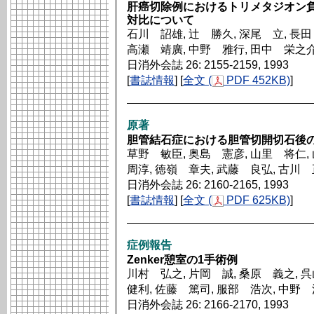
肝癌切除例におけるトリメタジオン
対比について
石川 詔雄, 辻 勝久, 深尾 立, 長田
高瀬 靖廣, 中野 雅行, 田中 栄之
日消外会誌 26: 2155-2159, 1993
[
書誌情報
] [
全文 (
PDF 452KB)
]
原著
胆管結石症における胆管切開切石後の1
草野 敏臣, 奥島 憲彦, 山里 将仁,
周淳, 徳嶺 章夫, 武藤 良弘, 古川
日消外会誌 26: 2160-2165, 1993
[
書誌情報
] [
全文 (
PDF 625KB)
]
症例報告
Zenker憩室の1手術例
川村 弘之, 片岡 誠, 桑原 義之, 
健利, 佐藤 篤司, 服部 浩次, 中野
日消外会誌 26: 2166-2170, 1993