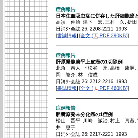
症例報告
日本住血吸虫症に併存した肝細胞癌
高須 伸治, 津下 宏, 三村 久, 折
日消外会誌 26: 2208-2211, 1993
[
書誌情報
] [
全文 (
PDF 390KB)
]
症例報告
肝原発腺扁平上皮癌の1切除例
北角 泰人, 下松谷 匠, 高橋 康嗣, 
岡 隆介, 林 信成
日消外会誌 26: 2212-2216, 1993
[
書誌情報
] [
全文 (
PDF 460KB)
]
症例報告
胆嚢原発未分化癌の1症例
松山 晋平, 川崎 誠治, 村上 真基, 
井 恵子
日消外会誌 26: 2217-2221, 1993