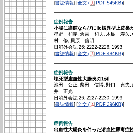
[
書誌情報
] [
全文 (
PDF 545KB)
]
症例報告
小腸に癌腫ならびにIIc様異型上皮巣
星野 和義, 倉吉 和夫, 木島 寿久, 
村 修, 貝原 信明
日消外会誌 26: 2222-2226, 1993
[
書誌情報
] [
全文 (
PDF 484KB)
]
症例報告
壊死型虚血性大腸炎の1例
池田 公正, 柴田 信博, 野口 貞夫, 
井 正光
日消外会誌 26: 2227-2230, 1993
[
書誌情報
] [
全文 (
PDF 396KB)
]
症例報告
出血性大腸炎を伴った溶血性尿毒症性