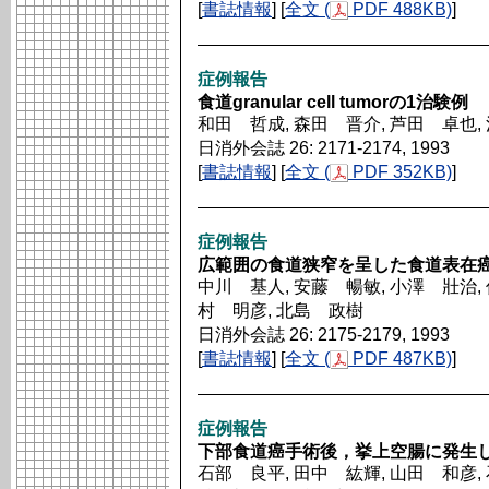
[
書誌情報
] [
全文 (
PDF 488KB)
]
症例報告
食道granular cell tumorの1治験例
和田 哲成, 森田 晋介, 芦田 卓也,
日消外会誌 26: 2171-2174, 1993
[
書誌情報
] [
全文 (
PDF 352KB)
]
症例報告
広範囲の食道狭窄を呈した食道表在癌
中川 基人, 安藤 暢敏, 小澤 壯治, 
村 明彦, 北島 政樹
日消外会誌 26: 2175-2179, 1993
[
書誌情報
] [
全文 (
PDF 487KB)
]
症例報告
下部食道癌手術後，挙上空腸に発生
石部 良平, 田中 紘輝, 山田 和彦, 