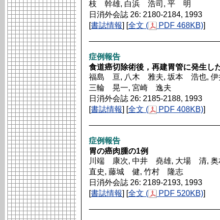
枝 幹雄, 白浜 浩司, 平 明
日消外会誌 26: 2180-2184, 1993
[
書誌情報
] [
全文 (
PDF 468KB)
]
症例報告
食道癌切除術後，再建胃管に発生し
福島 亘, 八木 雅夫, 坂本 浩也, 伊
三輪 晃一, 宮崎 逸夫
日消外会誌 26: 2185-2188, 1993
[
書誌情報
] [
全文 (
PDF 408KB)
]
症例報告
胃の癌肉腫の1例
川端 康次, 中井 堯雄, 大場 清, 
直史, 藤城 健, 竹村 隆志
日消外会誌 26: 2189-2193, 1993
[
書誌情報
] [
全文 (
PDF 520KB)
]