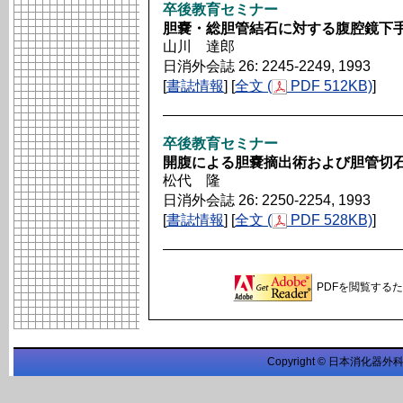
卒後教育セミナー
胆嚢・総胆管結石に対する腹腔鏡下
山川 達郎
日消外会誌 26: 2245-2249, 1993
[
書誌情報
] [
全文 (
PDF 512KB)
]
卒後教育セミナー
開腹による胆嚢摘出術および胆管切
松代 隆
日消外会誌 26: 2250-2254, 1993
[
書誌情報
] [
全文 (
PDF 528KB)
]
PDFを閲覧するため
Copyright © 日本消化器外