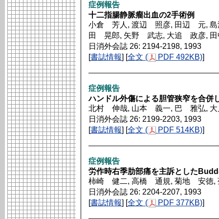
症例報告
十二指腸静脈瘤出血の2手術例
小倉 芳人, 渡辺 照彦, 田辺 元, 島
田 晃郎, 矢野 武志, 大追 政彦, 
日消外会誌 26: 2194-2198, 1993
[
書誌情報
] [
全文 (
PDF 492KB)
]
症例報告
ハンドル外傷による胆管狭窄を合併
北村 伸哉, 山本 義一, 巴 雅弘, 
日消外会誌 26: 2199-2203, 1993
[
書誌情報
] [
全文 (
PDF 514KB)
]
症例報告
労作時右季肋部痛を主訴としたBudd-C
柿崎 健二, 高橋 通規, 菊地 安徳,
日消外会誌 26: 2204-2207, 1993
[
書誌情報
] [
全文 (
PDF 377KB)
]