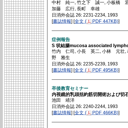
中村 純一, 竹之下 誠一, 小板橋 宏
加藤 広行, 長町 幸雄
日消外会誌 26: 2231-2234, 1993
[
書誌情報
] [
全文 (
PDF 447KB)
]
症例報告
S 状結腸mucosa associated lymp
竹内 仁司, 小長 英二, 小林 元壮, 
野 雅生
日消外会誌 26: 2235-2239, 1993
[
書誌情報
] [
全文 (
PDF 495KB)
]
卒後教育セミナー
内視鏡的乳頭括約筋切開術および切
池田 靖洋
日消外会誌 26: 2240-2244, 1993
[
書誌情報
] [
全文 (
PDF 466KB)
]