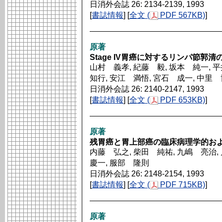
日消外会誌 26: 2134-2139, 1993
[
書誌情報
] [
全文 (
PDF 567KB)
]
原著
Stage IV胃癌に対するリンパ節郭清
山村 義孝, 紀藤 毅, 坂本 純一, 
知行, 安江 満悟, 宮石 成一, 中里
日消外会誌 26: 2140-2147, 1993
[
書誌情報
] [
全文 (
PDF 653KB)
]
原著
残胃癌と胃上部癌の臨床病理学的お
内藤 弘之, 柴田 純祐, 九嶋 亮治,
慶一, 服部 隆則
日消外会誌 26: 2148-2154, 1993
[
書誌情報
] [
全文 (
PDF 715KB)
]
原著