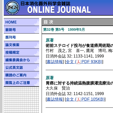
第32巻 第5号 1999年5月
原著
術前ステロイド投与が食道癌周術期
竹村 茂之, 宮 喜一, 鷹尾 博司, 
日消外会誌 32: 1133-1141, 1999
[
書誌情報
] [
全文 (
PDF 93KB)
]
原著
胃癌に対する持続温熱腹膜灌流療法
大久保 賢治
日消外会誌 32: 1142-1151, 1999
[
書誌情報
] [
全文 (
PDF 105KB)
]