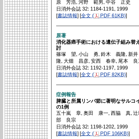
原 芳浩, 河野 範男, 中谷 正史
日消外会誌 32: 1184-1191, 1999
[
書誌情報
] [
全文 (
PDF 61KB)
]
原著
消化器癌手術における遺伝子組み替
討
篠塚 望, 小山 勇, 鈴木 義隆, 新
隆, 大畑 昌彦, 安西 春幸, 尾本 
日消外会誌 32: 1192-1197, 1999
[
書誌情報
] [
全文 (
PDF 82KB)
]
症例報告
脾臓と所属リンパ節に著明なサルコ
の1例
五十嵐 章, 奥田 康一, 西脇 真, 辻
部 良宗
日消外会誌 32: 1198-1202, 1999
[
書誌情報
] [
全文 (
PDF 106KB)
]