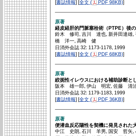
[
書誌情報
] [
全文 (
PDF 98KB)
]
原著
経皮経肝的門脈塞栓術（PTPE）後
鈴木 修司, 吉川 達也, 新井田達雄, 
橋 洋一, 高崎 健
日消外会誌 32: 1173-1178, 1999
[
書誌情報
] [
全文 (
PDF 68KB)
]
原著
絞扼性イレウスにおける補助診断とし
阪本 雄一郎, 伊山 明宏, 佐藤 清治
日消外会誌 32: 1179-1183, 1999
[
書誌情報
] [
全文 (
PDF 36KB)
]
原著
便潜血反応陽性を契機に発見された
中江 史朗, 石川 羊男, 国安 哲矢, 