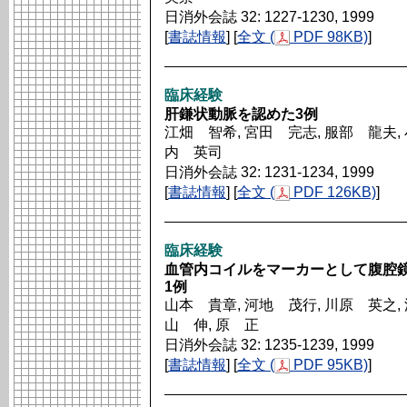
日消外会誌 32: 1227-1230, 1999
[
書誌情報
] [
全文 (
PDF 98KB)
]
臨床経験
肝鎌状動脈を認めた3例
江畑 智希, 宮田 完志, 服部 龍夫, 
内 英司
日消外会誌 32: 1231-1234, 1999
[
書誌情報
] [
全文 (
PDF 126KB)
]
臨床経験
血管内コイルをマーカーとして腹腔
1例
山本 貴章, 河地 茂行, 川原 英之,
山 伸, 原 正
日消外会誌 32: 1235-1239, 1999
[
書誌情報
] [
全文 (
PDF 95KB)
]