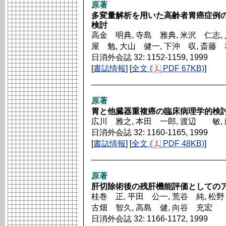
原著
多変量解析を用いた高齢者胃癌症例
検討
高金 明典, 寺島 雅典, 米沢 仁志, 
屋 勉, 大山 健一, 下沖 収, 斎藤
日消外会誌 32: 1152-1159, 1999
[
書誌情報
] [
全文 (
PDF 67KB)
]
原著
胃と他臓器重複癌の臨床病理学的検
広川 雅之, 本田 一郎, 渡辺 敏,
日消外会誌 32: 1160-1165, 1999
[
書誌情報
] [
全文 (
PDF 48KB)
]
原著
肝切除術後の残肝機能評価としての
桂巻 正, 平田 公一, 荒谷 純, 松野
古畑 智久, 高島 健, 向谷 充宏
日消外会誌 32: 1166-1172, 1999