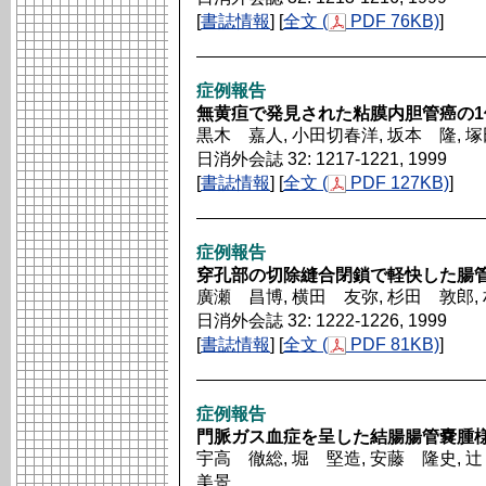
[
書誌情報
] [
全文 (
PDF 76KB)
]
症例報告
無黄疸で発見された粘膜内胆管癌の1
黒木 嘉人, 小田切春洋, 坂本 隆, 
日消外会誌 32: 1217-1221, 1999
[
書誌情報
] [
全文 (
PDF 127KB)
]
症例報告
穿孔部の切除縫合閉鎖で軽快した腸管型
廣瀬 昌博, 横田 友弥, 杉田 敦郎,
日消外会誌 32: 1222-1226, 1999
[
書誌情報
] [
全文 (
PDF 81KB)
]
症例報告
門脈ガス血症を呈した結腸腸管嚢腫
宇高 徹総, 堀 堅造, 安藤 隆史, 
美景