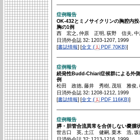
症例報告
OK-432とミノサイクリンの胸腔
胸の1例
西 宏之, 仲原 正明, 荻野 信夫, 
日消外会誌 32: 1203-1207, 1999
[
書誌情報
] [
全文 (
PDF 70KB)
]
症例報告
続発性Budd-Chiari症候群によ
例
松田 政徳, 藤井 秀樹, 茂垣 雅俊,
日消外会誌 32: 1208-1212, 1999
[
書誌情報
] [
全文 (
PDF 116KB)
]
症例報告
膵・胆管合流異常を合併しない嚢腫
世古口 英, 土江 健嗣, 栗木 浩, 
日消外会誌 32: 1213-1216, 1999