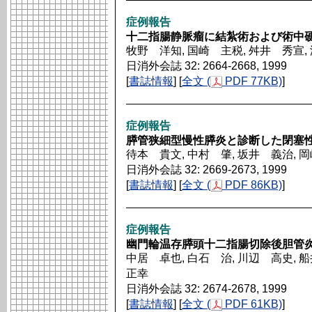
症例報告
十二指腸静脈瘤に結紮術および術中
牧野 洋知, 国崎 主税, 舛井 秀宣,
日消外会誌 32: 2664-2668, 1999
[
書誌情報
] [
全文 (
PDF 77KB)
]
症例報告
膵管狭細型慢性膵炎と診断した閉塞性
待本 貴文, 中村 肇, 坂井 義治, 
日消外会誌 32: 2669-2673, 1999
[
書誌情報
] [
全文 (
PDF 86KB)
]
症例報告
幽門輪温存膵頭十二指腸切除後胆管
中居 卓也, 白石 治, 川辺 高史, 
正幸
日消外会誌 32: 2674-2678, 1999
[
書誌情報
] [
全文 (
PDF 61KB)
]