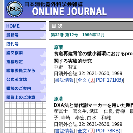
第32巻 第12号 1999年12月
原著
食道再建胃管の微小循環におけるprostag
関する実験的研究
中野 智文
日消外会誌 32: 2621-2630, 1999
[
書誌情報
] [
全文 (
PDF 171KB)
]
原著
DXA法と骨代謝マーカーを用いた幽
孝冨士 喜久生, 武田 仁良, 青柳 慶
子, 寺崎 泰宏, 白水 和雄
日消外会誌 32: 2631-2636, 1999
[
書誌情報
] [
全文 (
PDF 78KB)
]