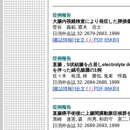
症例報告
大腸内視鏡検査により発症した脾損傷
菅谷 義範, 齋木 浩士
日消外会誌 32: 2679-2683, 1999
[
書誌情報
] [
全文 (
PDF 65KB)
]
症例報告
直腸，S状結腸を占居しelectrolyte d
を伴った絨毛腺腫の1例
佐々木 裕茂, 林 勝知, 鬼束 惇義
日消外会誌 32: 2684-2688, 1999
[
書誌情報
] [
全文 (
PDF 86KB)
]
症例報告
直腸癌手術後に上腸間膜動脈症候群を
濱崎 達憲, 森 尚秀, 和田守 憲二,
日消外会誌 32: 2689-2693, 1999