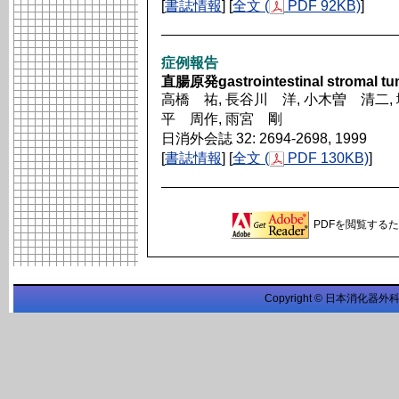
[
書誌情報
] [
全文 (
PDF 92KB)
]
症例報告
直腸原発gastrointestinal stromal 
高橋 祐, 長谷川 洋, 小木曽 清二, 
平 周作, 雨宮 剛
日消外会誌 32: 2694-2698, 1999
[
書誌情報
] [
全文 (
PDF 130KB)
]
PDFを閲覧するため
Copyright © 日本消化器外