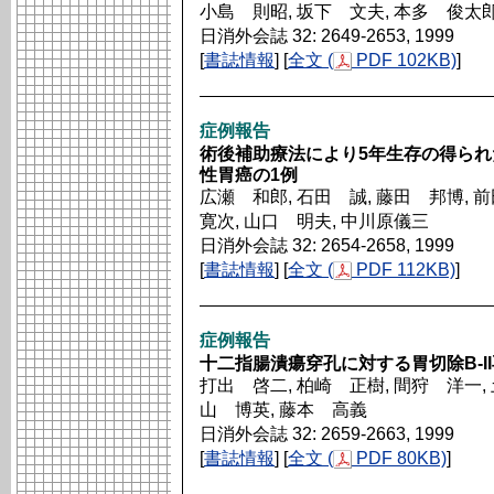
小島 則昭, 坂下 文夫, 本多 俊太郎
日消外会誌 32: 2649-2653, 1999
[
書誌情報
] [
全文 (
PDF 102KB)
]
症例報告
術後補助療法により5年生存の得ら
性胃癌の1例
広瀬 和郎, 石田 誠, 藤田 邦博, 
寛次, 山口 明夫, 中川原儀三
日消外会誌 32: 2654-2658, 1999
[
書誌情報
] [
全文 (
PDF 112KB)
]
症例報告
十二指腸潰瘍穿孔に対する胃切除B-I
打出 啓二, 柏崎 正樹, 間狩 洋一, 
山 博英, 藤本 高義
日消外会誌 32: 2659-2663, 1999
[
書誌情報
] [
全文 (
PDF 80KB)
]