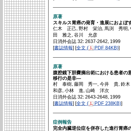
原著
スキルス胃癌の発育・進展におよぼすT
仁木 正己, 野村 栄治, 馬渕 秀明, 
田 雅之, 谷川 允彦
日消外会誌 32: 2637-2642, 1999
[
書誌情報
] [
全文 (
PDF 84KB)
]
原著
腹腔鏡下胆嚢摘出術における患者の意識―
移行の是非―
村 泰樹, 藤岡 秀一, 今井 貴, 鈴
和彦, 小林 進, 山崎 洋次
日消外会誌 32: 2643-2648, 1999
[
書誌情報
] [
全文 (
PDF 238KB)
]
症例報告
完全内臓逆位症を併存した進行胃癌の