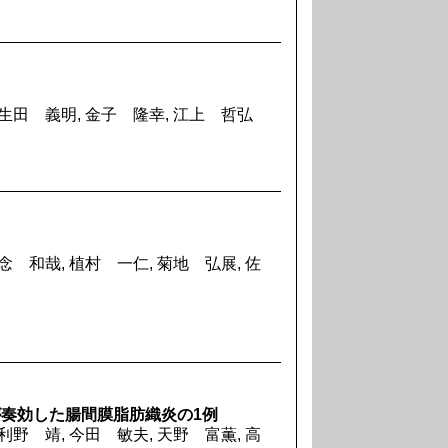
 生田 義明, 金子 隆幸, 江上 哲弘
念 和哉, 植村 一仁, 菊地 弘展, 佐
投与が奏効した腸間膜脂肪織炎の1例
利野 靖, 今田 敏夫, 天野 富薫, 高