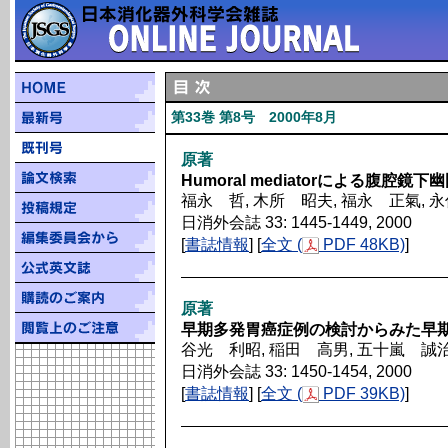
第33巻 第8号 2000年8月
原著
Humoral mediatorによる腹
福永 哲, 木所 昭夫, 福永 正氣, 
日消外会誌 33: 1445-1449, 2000
[
書誌情報
] [
全文 (
PDF 48KB)
]
原著
早期多発胃癌症例の検討からみた早期胃癌
谷光 利昭, 稲田 高男, 五十嵐 誠治
日消外会誌 33: 1450-1454, 2000
[
書誌情報
] [
全文 (
PDF 39KB)
]