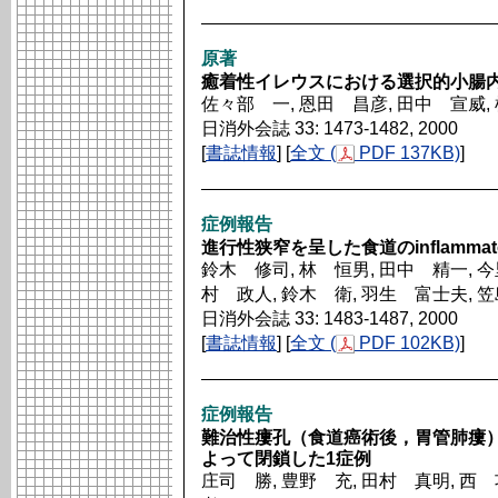
原著
癒着性イレウスにおける選択的小腸
佐々部 一, 恩田 昌彦, 田中 宣威,
日消外会誌 33: 1473-1482, 2000
[
書誌情報
] [
全文 (
PDF 137KB)
]
症例報告
進行性狭窄を呈した食道のinflammator
鈴木 修司, 林 恒男, 田中 精一, 今
村 政人, 鈴木 衛, 羽生 富士夫, 
日消外会誌 33: 1483-1487, 2000
[
書誌情報
] [
全文 (
PDF 102KB)
]
症例報告
難治性瘻孔（食道癌術後，胃管肺瘻
よって閉鎖した1症例
庄司 勝, 豊野 充, 田村 真明, 西