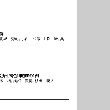
例
北城 秀司, 小西 和哉, 山吹 匠, 奥
異所性褐色細胞腫の1例
棚木 均, 浅沼 義博, 杉田 暁大