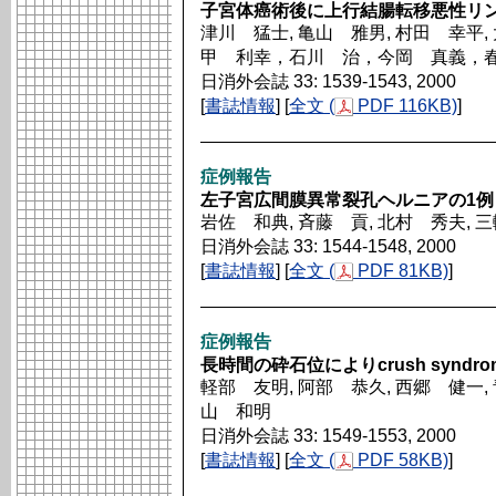
子宮体癌術後に上行結腸転移悪性リ
津川 猛士, 亀山 雅男, 村田 幸平,
甲 利幸，石川 治，今岡 真義，
日消外会誌 33: 1539-1543, 2000
[
書誌情報
] [
全文 (
PDF 116KB)
]
症例報告
左子宮広間膜異常裂孔ヘルニアの1例
岩佐 和典, 斉藤 貢, 北村 秀夫, 
日消外会誌 33: 1544-1548, 2000
[
書誌情報
] [
全文 (
PDF 81KB)
]
症例報告
長時間の砕石位によりcrush syndr
軽部 友明, 阿部 恭久, 西郷 健一, 
山 和明
日消外会誌 33: 1549-1553, 2000
[
書誌情報
] [
全文 (
PDF 58KB)
]