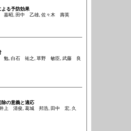
による予防効果
屋 嘉昭, 田中 乙雄, 佐々木 壽英
討
 勉, 白石 祐之, 草野 敏臣, 武藤 良
切除の意義と適応
井上 清俊, 葛城 邦浩, 田中 宏, 久