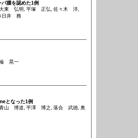
ンパ腫を認めた1例
 大東 弘明, 平塚 正弘, 佐々木 洋,
春日井 務
三輪 晃一
omeとなった1例
青山 博道, 平澤 博之, 落合 武徳, 奥