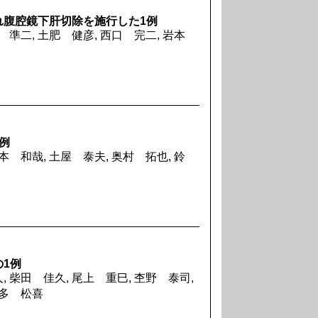
れ腹腔鏡下肝切除を施行した1例
田 準二, 土肥 健彦, 西口 完二, 岩本
例
本 和哉, 土屋 泰夫, 奥村 拓也, 鈴
1例
, 柴田 佳久, 尾上 重巳, 杢野 泰司,
前多 松喜