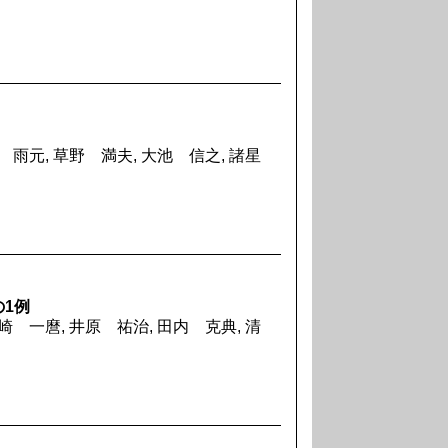
李 雨元, 草野 満夫, 大池 信之, 諸星
1例
崎 一麿, 井原 祐治, 田内 克典, 清