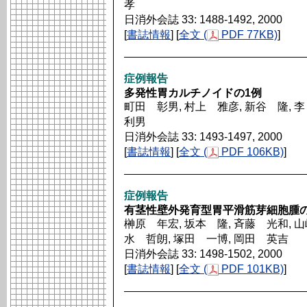
孝
日消外会誌 33: 1488-1492, 2000
[
書誌情報
] [
全文 (
PDF 77KB)
]
症例報告
多発性胃カルチノイドの1例
町田 彰男, 村上 雅彦, 新谷 隆, 
利男
日消外会誌 33: 1493-1497, 2000
[
書誌情報
] [
全文 (
PDF 106KB)
]
症例報告
有茎性壁外発育型胃平滑筋芽細胞腫の
榊原 年宏, 坂本 隆, 斉藤 光和, 山
水 哲朗, 塚田 一博, 岡田 英吉
日消外会誌 33: 1498-1502, 2000
[
書誌情報
] [
全文 (
PDF 101KB)
]