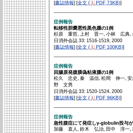
[
書誌情報
] [
全文 (
PDF 73KB)
]
症例報告
転移性胆嚢悪性黒色腫の1例
杉原 重哲, 上村 晋一, 小林 広典,
日消外会誌 33: 1516-1519, 2000
[
書誌情報
] [
全文 (
PDF 100KB)
]
症例報告
回腸原発腹膜偽粘液腫の1例
松久 忠史, 秦 温信, 松岡 伸一, 安
野 文男
日消外会誌 33: 1520-1524, 2000
[
書誌情報
] [
全文 (
PDF 96KB)
]
症例報告
急性腹症にて発症しγ-globulin
加藤 直人, 鈴木 弘治, 田中 淳一, 