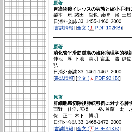
原著
胃癌術後イレウスの実態と縮小手術
梨本 篤, 諸田 哲也, 藪崎 裕, 土
日消外会誌 33: 1455-1460, 2000
[
書誌情報
] [
全文 (
PDF 102KB)
]
原著
消化管平滑筋腫瘍の臨床病理学的検
仲地 厚, 下地 英明, 宮里 浩, 伊佐
弘
日消外会誌 33: 1461-1467, 2000
[
書誌情報
] [
全文 (
PDF 92KB)
]
原著
肝細胞癌切除後肺転移例に対する肺
西野 佳浩, 広橋 一裕, 首藤 太一, 
保 正二, 木下 博明
日消外会誌 33: 1468-1472, 2000
[
書誌情報
] [
全文 (
PDF 41KB)
]