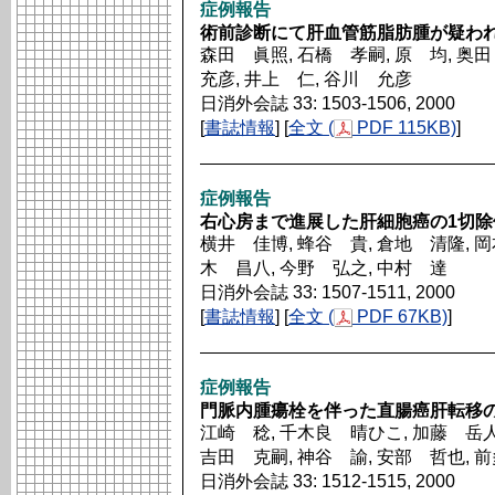
症例報告
術前診断にて肝血管筋脂肪腫が疑わ
森田 眞照, 石橋 孝嗣, 原 均, 奥
充彦, 井上 仁, 谷川 允彦
日消外会誌 33: 1503-1506, 2000
[
書誌情報
] [
全文 (
PDF 115KB)
]
症例報告
右心房まで進展した肝細胞癌の1切除
横井 佳博, 蜂谷 貴, 倉地 清隆, 岡
木 昌八, 今野 弘之, 中村 達
日消外会誌 33: 1507-1511, 2000
[
書誌情報
] [
全文 (
PDF 67KB)
]
症例報告
門脈内腫瘍栓を伴った直腸癌肝転移の
江崎 稔, 千木良 晴ひこ, 加藤 岳人
吉田 克嗣, 神谷 諭, 安部 哲也, 
日消外会誌 33: 1512-1515, 2000