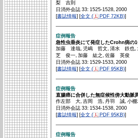
梨 吉則
日消外会誌 33: 1525-1528, 2000
[
書誌情報
] [
全文 (
PDF 72KB)
]
症例報告
急性虫垂炎にて発症したCrohn病の1
加藤 達哉, 児嶋 哲文, 清水 鉄也, 
芝 俊一, 加藤 紘之, 佐藤 英俊
日消外会誌 33: 1529-1533, 2000
[
書誌情報
] [
全文 (
PDF 95KB)
]
症例報告
直腸癌に合併した無症候性傍大動脈
作左部 大, 吉岡 浩, 丹羽 誠, 小
日消外会誌 33: 1534-1538, 2000
[
書誌情報
] [
全文 (
PDF 95KB)
]
症例報告