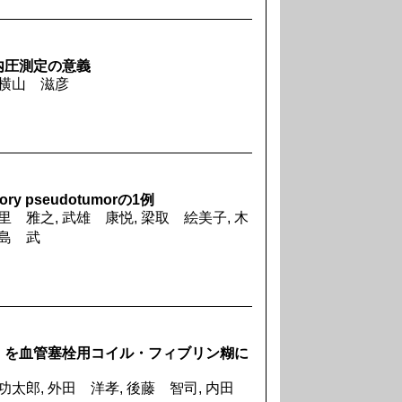
内圧測定の意義
 横山 滋彦
y pseudotumorの1例
里 雅之, 武雄 康悦, 梁取 絵美子, 木
笠島 武
）を血管塞栓用コイル・フィブリン糊に
 功太郎, 外田 洋孝, 後藤 智司, 内田