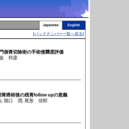
[
バックナンバー一覧へ戻る
]
腔鏡下幽門側胃切除術の手術侵襲度評価
永仮 邦彦
術後の残胃follow upの意義
, 堀口 潤, 尾形 佳郎