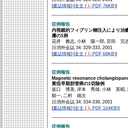
[
書誌情報
] [
全文 (
PDF 76KB)
]
症例報告
内視鏡的フィブリン糊注入により治
瘻の1例
花井 雅志, 小林 陽一郎, 宮田 完志
日消外会誌 34: 329-333, 2001
[
書誌情報
] [
全文 (
PDF 68KB)
]
症例報告
Magnetic resonance cholang
黄疸早期胆管癌の1切除例
坂口 博美, 岸本 秀雄, 小林 英昭,
順一, 二村 雄次
日消外会誌 34: 334-338, 2001
[
書誌情報
] [
全文 (
PDF 104KB)
]
症例報告