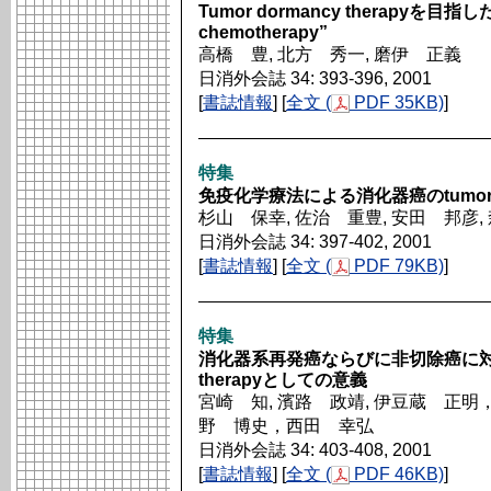
Tumor dormancy therapyを目
chemotherapy”
高橋 豊, 北方 秀一, 磨伊 正義
日消外会誌 34: 393-396, 2001
[
書誌情報
] [
全文 (
PDF 35KB)
]
特集
免疫化学療法による消化器癌のtumor dor
杉山 保幸, 佐治 重豊, 安田 邦彦, 
日消外会誌 34: 397-402, 2001
[
書誌情報
] [
全文 (
PDF 79KB)
]
特集
消化器系再発癌ならびに非切除癌に対する
therapyとしての意義
宮崎 知, 濱路 政靖, 伊豆蔵 正
野 博史，西田 幸弘
日消外会誌 34: 403-408, 2001
[
書誌情報
] [
全文 (
PDF 46KB)
]