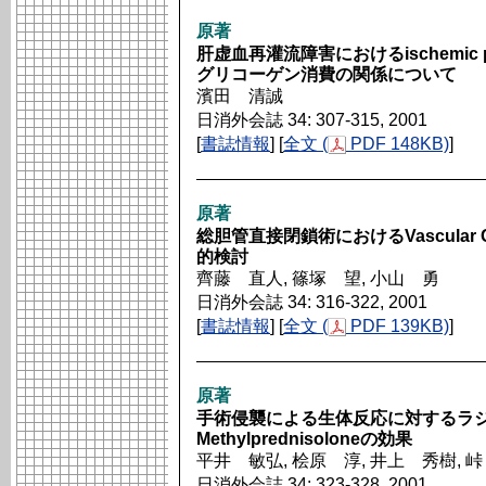
原著
肝虚血再灌流障害におけるischemic p
グリコーゲン消費の関係について
濱田 清誠
日消外会誌 34: 307-315, 2001
[
書誌情報
] [
全文 (
PDF 148KB)
]
原著
総胆管直接閉鎖術におけるVascular C
的検討
齊藤 直人, 篠塚 望, 小山 勇
日消外会誌 34: 316-322, 2001
[
書誌情報
] [
全文 (
PDF 139KB)
]
原著
手術侵襲による生体反応に対するラジ
Methylprednisoloneの効果
平井 敏弘, 桧原 淳, 井上 秀樹, 
日消外会誌 34: 323-328, 2001