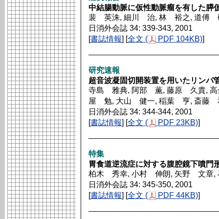
中結腸動脈に仮性動脈瘤を有した膵
裴 英洙, 細川 治, 林 裕之, 道傅
日消外会誌 34: 339-343, 2001
[
書誌情報
] [
全文 (
PDF 104KB)
]
研究速報
超音波凝固切開装置を用いたリンパ
寺島 雅典, 阿部 薫, 藤原 久貴, 高
屋 勉, 大山 健一, 稲葉 亨, 斎藤
日消外会誌 34: 344-344, 2001
[
書誌情報
] [
全文 (
PDF 23KB)
]
特集
胃食道逆流症に対する腹腔鏡下噴門
柏木 秀幸, 小村 伸朗, 矢野 文章,
日消外会誌 34: 345-350, 2001
[
書誌情報
] [
全文 (
PDF 44KB)
]