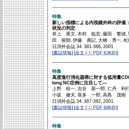
特集
新しい指標による内視鏡外科の評価
状況の判定
井上 善文, 木村 聡宏, 藤田 繁雄, 
田 俊朗, 伊藤 壽記, 大橋 秀一, 
日消外会誌 34: 381-386, 2001
[
書誌情報
] [
全文 (
PDF 63KB)
]
特集
高度進行消化器癌に対する低用量CDD
long NC症例に注目して―
上野 桂一, 吉谷 新一郎, 仁丹 利行
小坂 健夫, 喜多 一郎, 高島 茂樹
日消外会誌 34: 387-392, 2001
[
書誌情報
] [
全文 (
PDF 68KB)
]
特集