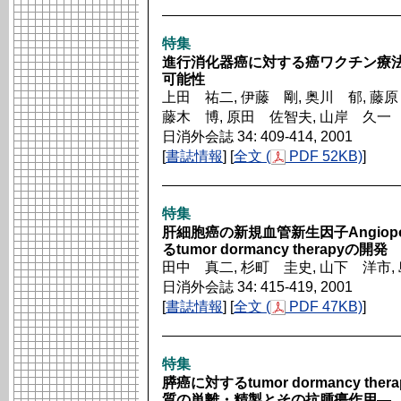
特集
進行消化器癌に対する癌ワクチン療法のtum
可能性
上田 祐二, 伊藤 剛, 奥川 郁, 藤原
藤木 博, 原田 佐智夫, 山岸 久一
日消外会誌 34: 409-414, 2001
[
書誌情報
] [
全文 (
PDF 52KB)
]
特集
肝細胞癌の新規血管新生因子Angiopo
るtumor dormancy therapyの開発
田中 真二, 杉町 圭史, 山下 洋市,
日消外会誌 34: 415-419, 2001
[
書誌情報
] [
全文 (
PDF 47KB)
]
特集
膵癌に対するtumor dormancy 
質の単離・精製とその抗腫瘍作用―