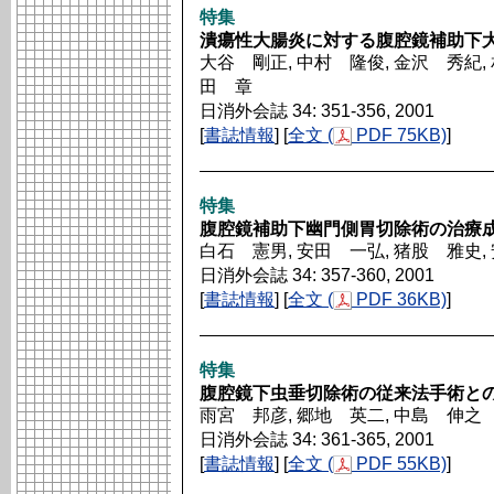
特集
潰瘍性大腸炎に対する腹腔鏡補助下
大谷 剛正, 中村 隆俊, 金沢 秀紀, 
田 章
日消外会誌 34: 351-356, 2001
[
書誌情報
] [
全文 (
PDF 75KB)
]
特集
腹腔鏡補助下幽門側胃切除術の治療
白石 憲男, 安田 一弘, 猪股 雅史,
日消外会誌 34: 357-360, 2001
[
書誌情報
] [
全文 (
PDF 36KB)
]
特集
腹腔鏡下虫垂切除術の従来法手術と
雨宮 邦彦, 郷地 英二, 中島 伸之
日消外会誌 34: 361-365, 2001
[
書誌情報
] [
全文 (
PDF 55KB)
]