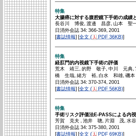
特集
大腸癌に対する腹腔鏡下手術の成績
長谷川 博俊, 渡邊 昌彦, 山本 聖
日消外会誌 34: 366-369, 2001
[
書誌情報
] [
全文 (
PDF 36KB)
]
特集
経肛門的内視鏡下手術の評価
荒木 靖三, 的野 敬子, 中川 元典, 
橋 生哉, 緒方 裕, 白水 和雄, 磯
日消外会誌 34: 370-374, 2001
[
書誌情報
] [
全文 (
PDF 56KB)
]
特集
手術リスク評価法E-PASSによる内
芳賀 克夫 , 池井 聰, 片淵 茂, 水
日消外会誌 34: 375-380, 2001
[
書誌情報
] [
全文 (
PDF 69KB)
]