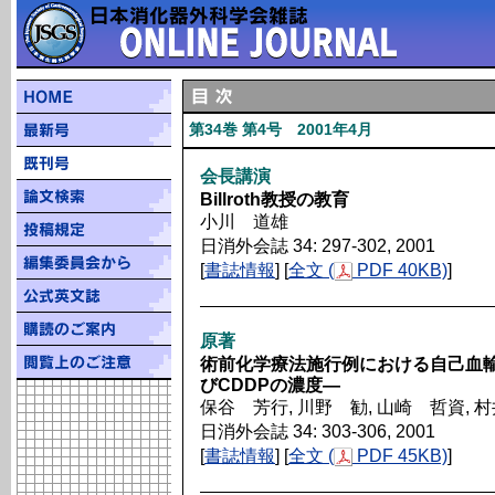
第34巻 第4号 2001年4月
会長講演
Billroth教授の教育
小川 道雄
日消外会誌 34: 297-302, 2001
[
書誌情報
] [
全文 (
PDF 40KB)
]
原著
術前化学療法施行例における自己血輸
びCDDPの濃度―
保谷 芳行, 川野 勧, 山崎 哲資, 
日消外会誌 34: 303-306, 2001
[
書誌情報
] [
全文 (
PDF 45KB)
]