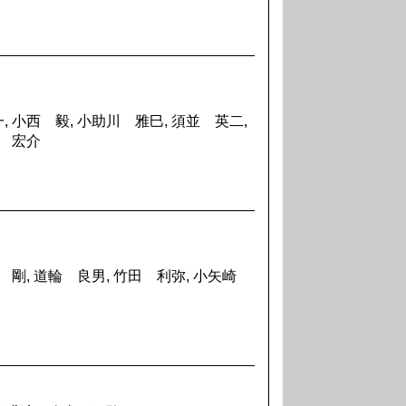
, 小西 毅, 小助川 雅巳, 須並 英二,
原 宏介
屋 剛, 道輪 良男, 竹田 利弥, 小矢崎