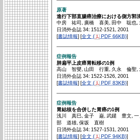
原著
進行下部直腸癌治療における側方郭
中房 祐司, 廣橋 喜美, 田中 聡也,
日消外会誌 34: 1512-1521, 2001
[
書誌情報
] [
全文 (
PDF 66KB)
]
症例報告
肺扁平上皮癌胃転移の1例
高山 智燮, 山田 行重, 久永 倫聖,
日消外会誌 34: 1522-1526, 2001
[
書誌情報
] [
全文 (
PDF 83KB)
]
症例報告
胃結核を合併した胃癌の1例
浅川 真巳, 金子 巌, 武鑓 豊文, 一
部 道雄, 保坂 直樹
日消外会誌 34: 1527-1531, 2001
[
書誌情報
] [
全文 (
PDF 94KB)
]