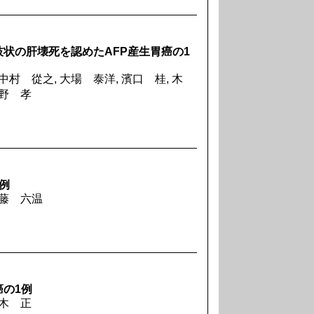
状の肝壊死を認めたAFP産生胃癌の1
中村 從之, 大場 泰洋, 濱口 桂, 木
矢野 孝
例
斉藤 六温
の1例
々木 正