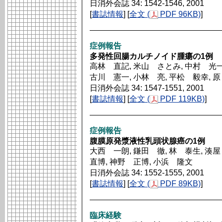
日消外会誌 34: 1542-1546, 2001
[
書誌情報
] [
全文 (
PDF 96KB)
]
症例報告
多発性回腸カルチノイド腫瘍の1例
高林 直記, 米山 さとみ, 中村 光一
古川 憲一, 小林 亮, 平松 毅幸, 
日消外会誌 34: 1547-1551, 2001
[
書誌情報
] [
全文 (
PDF 119KB)
]
症例報告
腹膜原発漿液性乳頭状腺癌の1例
大西 一朗, 鎌田 徹, 林 泰生, 湊
直博, 神野 正博, 小浜 隆文
日消外会誌 34: 1552-1555, 2001
[
書誌情報
] [
全文 (
PDF 89KB)
]
臨床経験