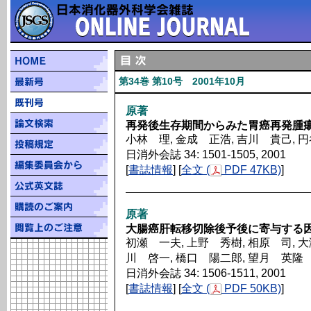
第34巻 第10号 2001年10月
原著
再発後生存期間からみた胃癌再発腫
小林 理, 金成 正浩, 吉川 貴己, 
日消外会誌 34: 1501-1505, 2001
[
書誌情報
] [
全文 (
PDF 47KB)
]
原著
大腸癌肝転移切除後予後に寄与する
初瀬 一夫, 上野 秀樹, 相原 司, 大
川 啓一, 橋口 陽二郎, 望月 英隆
日消外会誌 34: 1506-1511, 2001
[
書誌情報
] [
全文 (
PDF 50KB)
]