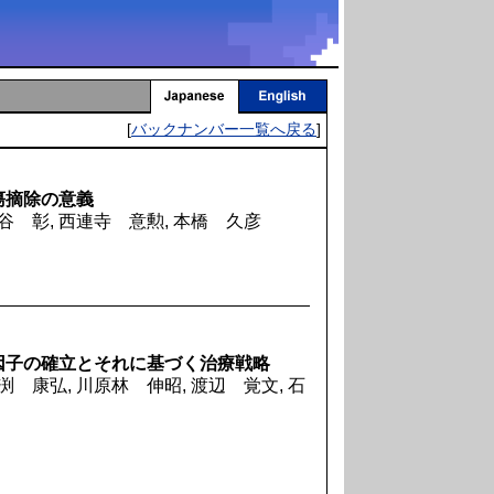
[
バックナンバー一覧へ戻る
]
瘍摘除の意義
円谷 彰, 西連寺 意勲, 本橋 久彦
因子の確立とそれに基づく治療戦略
渕 康弘, 川原林 伸昭, 渡辺 覚文, 石