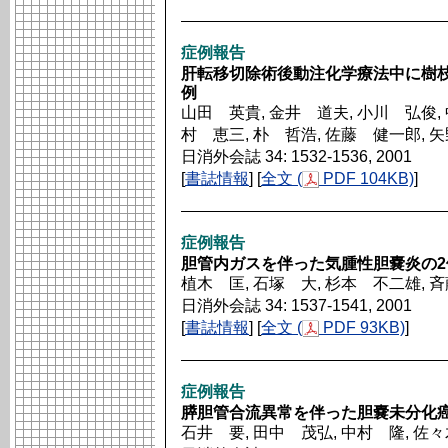
症例報告
肝転移切除術後動注化学療法中に樹枝
例
山田 英貴, 金井 道夫, 小川 弘俊, 
村 恵三, 朴 哲浩, 佐藤 健一郎, 
日消外会誌 34: 1532-1536, 2001
[
書誌情報
] [
全文 (
PDF 104KB)
]
症例報告
胆管内ガスを伴った気腫性胆嚢炎の2
植木 匡, 石塚 大, 杉本 不二雄, 
日消外会誌 34: 1537-1541, 2001
[
書誌情報
] [
全文 (
PDF 93KB)
]
症例報告
膵胆管合流異常を伴った胆嚢未分化癌
石井 要, 田中 茂弘, 中村 隆, 佐