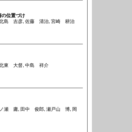
清の位置づけ
 北島 吉彦, 佐藤 清治, 宮崎 耕治
 北東 大督, 中島 祥介
ノ瀬 庸, 田中 俊郎, 瀬戸山 博, 岡