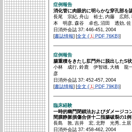
症例報告
消化管に肉眼的に明らかな穿孔部を認
長尾 宗紀, 舟山 裕士, 内藤 広郎, 
本 明彦, 森谷 卓也, 沼田 透効, 
日消外会誌 37: 446-451, 2004
[
書誌情報
] [
全文 (
PDF 76KB)
]
症例報告
腸重積をきたし肛門外に脱出したS状
小林 成行, 鈴鹿 伊智雄, 大橋 龍一
彦
日消外会誌 37: 452-457, 2004
[
書誌情報
] [
全文 (
PDF 79KB)
]
臨床経験
一時的幽門閉鎖法およびダメージコ
間膜静脈損傷合併十二指腸破裂の1例
長島 敦, 吉井 宏, 北野 光秀, 土居
日消外会誌 37: 458-462, 2004