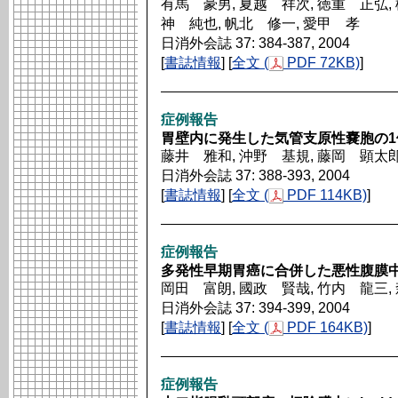
有馬 豪男, 夏越 祥次, 徳重 正弘, 
神 純也, 帆北 修一, 愛甲 孝
日消外会誌 37: 384-387, 2004
[
書誌情報
] [
全文 (
PDF 72KB)
]
症例報告
胃壁内に発生した気管支原性嚢胞の1
藤井 雅和, 沖野 基規, 藤岡 顕太郎
日消外会誌 37: 388-393, 2004
[
書誌情報
] [
全文 (
PDF 114KB)
]
症例報告
多発性早期胃癌に合併した悪性腹膜中
岡田 富朗, 國政 賢哉, 竹内 龍三,
日消外会誌 37: 394-399, 2004
[
書誌情報
] [
全文 (
PDF 164KB)
]
症例報告