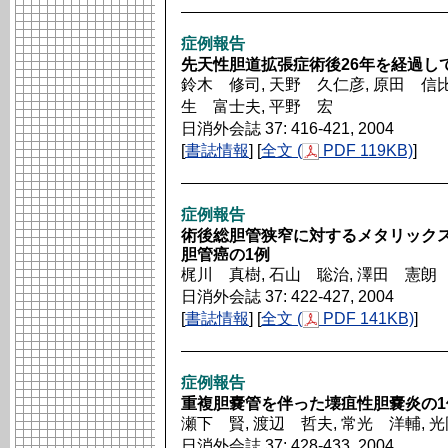
症例報告
先天性胆道拡張症術後26年を経過し
鈴木 修司, 天野 久仁彦, 原田 信比古
生 富士夫, 平野 宏
日消外会誌 37: 416-421, 2004
[
書誌情報
] [
全文 (
PDF 119KB)
]
症例報告
術後総胆管狭窄に対するメタリック
胆管癌の1例
梶川 真樹, 石山 聡治, 澤田 憲朗
日消外会誌 37: 422-427, 2004
[
書誌情報
] [
全文 (
PDF 141KB)
]
症例報告
重複胆嚢管を伴った壊疽性胆嚢炎の1
瀬下 賢, 渡辺 哲夫, 常光 洋輔, 
日消外会誌 37: 428-433, 2004