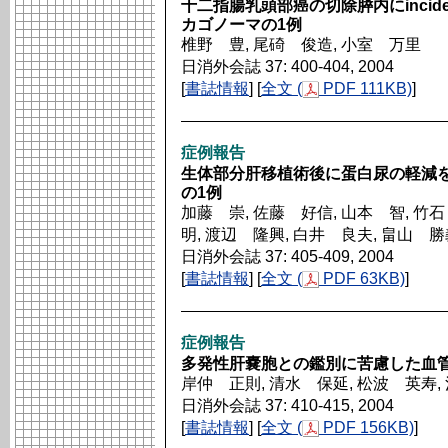
十二指腸乳頭部癌の切除膵内にincid
カゴノーマの1例
椎野 豊, 尾碕 俊造, 小室 万里
日消外会誌 37: 400-404, 2004
[
書誌情報
] [
全文 (
PDF 111KB)
]
症例報告
生体部分肝移植術後に蛋白尿の軽減
の1例
加藤 崇, 佐藤 好信, 山本 智, 竹石
明, 渡辺 隆興, 白井 良夫, 畠山 
日消外会誌 37: 405-409, 2004
[
書誌情報
] [
全文 (
PDF 63KB)
]
症例報告
多発性肝嚢胞との鑑別に苦慮した血管
岸仲 正則, 清水 保延, 松波 英寿,
日消外会誌 37: 410-415, 2004
[
書誌情報
] [
全文 (
PDF 156KB)
]