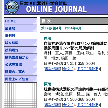
第37巻 第4号 2004年4月
原著
自律神経温存胃癌3群リンパ節郭清
動脈周囲リンパ節の局所解剖
野村 直人, 高橋 正純, 秋山 浩利, 
岡 博之, 嶋田 紘
日消外会誌 37: 351-359, 2004
[
書誌情報
] [
全文 (
PDF 194KB)
]
原著
胆嚢癌術式選択の理論的根拠―ss癌
宮崎 耕治, 北原 賢二, 森 倫人, 
日消外会誌 37: 360-368, 2004
[
書誌情報
] [
全文 (
PDF 144KB)
]