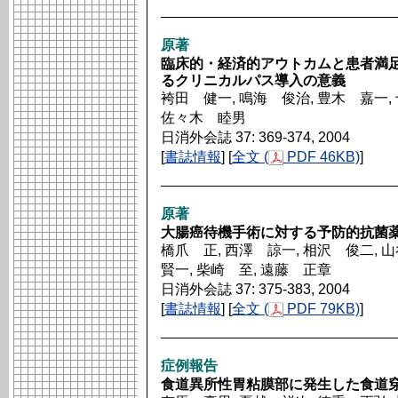
原著
臨床的・経済的アウトカムと患者満
るクリニカルパス導入の意義
袴田 健一, 鳴海 俊治, 豊木 嘉一,
佐々木 睦男
日消外会誌 37: 369-374, 2004
[
書誌情報
] [
全文 (
PDF 46KB)
]
原著
大腸癌待機手術に対する予防的抗菌
橋爪 正, 西澤 諒一, 相沢 俊二, 
賢一, 柴崎 至, 遠藤 正章
日消外会誌 37: 375-383, 2004
[
書誌情報
] [
全文 (
PDF 79KB)
]
症例報告
食道異所性胃粘膜部に発生した食道穿