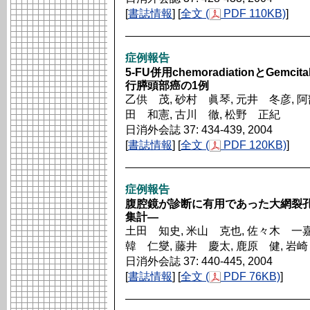
[
書誌情報
] [
全文 (
PDF 110KB)
]
症例報告
5-FU併用chemoradiationとGe
行膵頭部癌の1例
乙供 茂, 砂村 眞琴, 元井 冬彦, 阿
田 和憲, 古川 徹, 松野 正紀
日消外会誌 37: 434-439, 2004
[
書誌情報
] [
全文 (
PDF 120KB)
]
症例報告
腹腔鏡が診断に有用であった大網裂孔
集計―
土田 知史, 米山 克也, 佐々木 一嘉
韓 仁燮, 藤井 慶太, 鹿原 健, 岩
日消外会誌 37: 440-445, 2004
[
書誌情報
] [
全文 (
PDF 76KB)
]