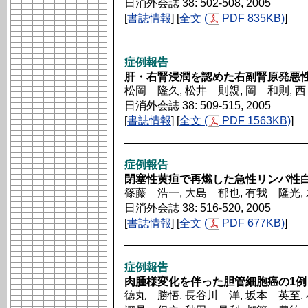
日消外会誌 38: 502-508, 2005
[
書誌情報
] [
全文 (
PDF 835KB)
]
症例報告
肝・右腎浸潤を認めた右副腎原発悪
松岡 隆久, 松井 則親, 岡 和則, 
日消外会誌 38: 509-515, 2005
[
書誌情報
] [
全文 (
PDF 1563KB)
]
症例報告
閉塞性黄疸で再燃した急性リンパ性白
篠藤 浩一, 大島 郁也, 有我 隆光,
日消外会誌 38: 516-520, 2005
[
書誌情報
] [
全文 (
PDF 677KB)
]
症例報告
肉腫様変化を伴った胆管細胞癌の1例
徳丸 勝悟, 長谷川 洋, 坂本 英至,