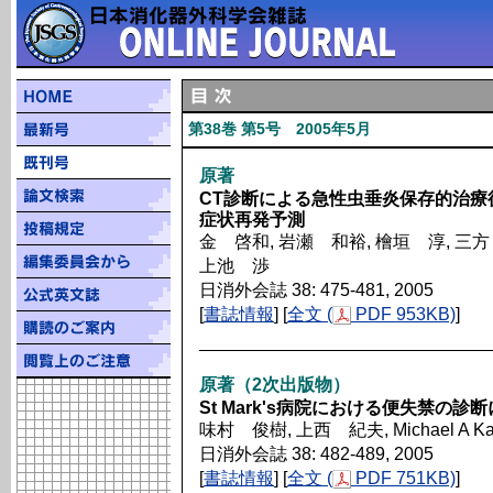
第38巻 第5号 2005年5月
原著
CT診断による急性虫垂炎保存的治療
症状再発予測
金 啓和, 岩瀬 和裕, 檜垣 淳, 三方
上池 渉
日消外会誌 38: 475-481, 2005
[
書誌情報
] [
全文 (
PDF 953KB)
]
原著（2次出版物）
St Mark's病院における便失禁の診
味村 俊樹, 上西 紀夫, Michael A K
日消外会誌 38: 482-489, 2005
[
書誌情報
] [
全文 (
PDF 751KB)
]