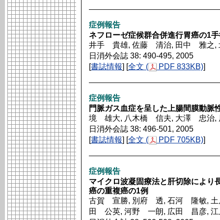
症例報告
ネフローゼ症候群合併進行胃癌の1手
井手 貴雄, 佐藤 清治, 田中 雅之,
日消外会誌 38: 490-495, 2005
[
書誌情報
] [
全文 (
PDF 833KB)
]
症例報告
門脈ガス血症を呈した上腸間膜動脈
境 雄大, 八木橋 信夫, 大澤 忠治,
日消外会誌 38: 496-501, 2005
[
書誌情報
] [
全文 (
PDF 705KB)
]
症例報告
マイクロ波凝固療法と肝切除により
癌の重複癌の1例
古賀 宣勝, 別府 透, 石河 隆敏, 土
田 公英, 河野 一朗, 広田 昌彦, 