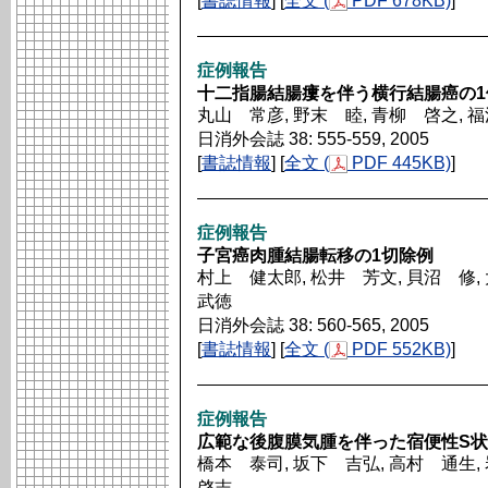
[
書誌情報
] [
全文 (
PDF 678KB)
]
症例報告
十二指腸結腸瘻を伴う横行結腸癌の1
丸山 常彦, 野末 睦, 青柳 啓之, 
日消外会誌 38: 555-559, 2005
[
書誌情報
] [
全文 (
PDF 445KB)
]
症例報告
子宮癌肉腫結腸転移の1切除例
村上 健太郎, 松井 芳文, 貝沼 修,
武徳
日消外会誌 38: 560-565, 2005
[
書誌情報
] [
全文 (
PDF 552KB)
]
症例報告
広範な後腹膜気腫を伴った宿便性S状
橋本 泰司, 坂下 吉弘, 高村 通生,
啓志