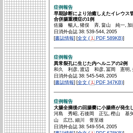
症例報告
早期診断により治癒しえたイレウス管留置に
合併腸重積症の1例
佐藤 暢人, 猪俣 斉, 畠山 純一, 
日消外会誌 38: 539-544, 2005
[
書誌情報
] [
全文 (
PDF 589KB)
]
症例報告
異常裂孔に生じた内ヘルニアの2例
和久 利彦, 渡辺 和彦, 冨岡 憲明,
日消外会誌 38: 545-548, 2005
[
書誌情報
] [
全文 (
PDF 347KB)
]
症例報告
大腸全摘後の回腸嚢に小腸癌が発生
河島 秀昭, 石後岡 正弘, 樫山 基矢,
山 広巳, 細川 誉至雄
日消外会誌 38: 549-554, 2005