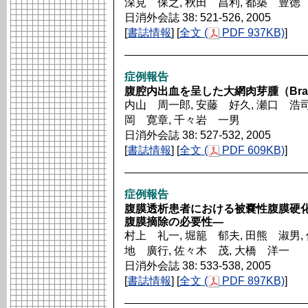
深見 保之, 秋田 昌利, 都築 豊徳
日消外会誌 38: 521-526, 2005
[
書誌情報
] [
全文 (
PDF 937KB)
]
症例報告
腹腔内出血を呈した大網肉芽腫（Bra
内山 周一郎, 安藤 好久, 瀬口 浩司,
岡 寛章, 千々岩 一男
日消外会誌 38: 527-532, 2005
[
書誌情報
] [
全文 (
PDF 609KB)
]
症例報告
腹膜透析患者における被嚢性腹膜硬
腹膜摘除の必要性―
村上 礼一, 堀籠 郁夫, 田熊 淑男, 
地 廣行, 佐々木 茂, 大橋 洋一
日消外会誌 38: 533-538, 2005
[
書誌情報
] [
全文 (
PDF 897KB)
]