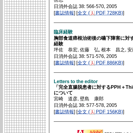
日消外会誌 38: 566-570, 2005
[
書誌情報
] [
全文 (
PDF 728KB)
]
臨床経験
胸部食道癌根治術後の嚥下障害に対
経験
坪佐 恭宏, 佐藤 弘, 根本 昌之, 
日消外会誌 38: 571-576, 2005
[
書誌情報
] [
全文 (
PDF 886KB)
]
Letters to the editor
「完全直腸脱患者に対するPPH＋Thi
について
宮崎 道彦, 壁島 康郎
日消外会誌 38: 577-578, 2005
[
書誌情報
] [
全文 (
PDF 156KB)
]