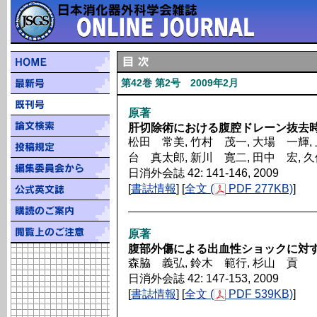
第42巻 第2号 2009年2月
原著
肝切除術における腹腔ドレーン抜去
松田 常美, 竹村 茂一, 大場 一輝, 
台 真太郎, 新川 寛二, 田中 宏, 
日消外会誌 42: 141-146, 2009
[
書誌情報
] [
全文 (
PDF 277KB)
]
原著
腹部外傷による出血性ショックに対
森脇 義弘, 鈴木 範行, 杉山 貢
日消外会誌 42: 147-153, 2009
[
書誌情報
] [
全文 (
PDF 539KB)
]