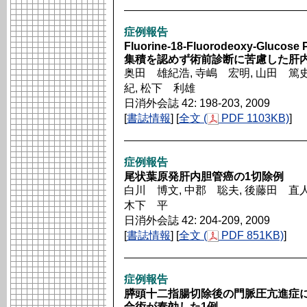
症例報告
Fluorine-18-Fluorodeoxy-Glucose
集積を認めず術前診断に苦慮した肝内
奥田 雄紀浩, 寺嶋 宏明, 山田 篤史
紀, 松下 利雄
日消外会誌 42: 198-203, 2009
[
書誌情報
] [
全文 (
PDF 1103KB)
]
症例報告
尾状葉原発肝内胆管癌の1切除例
白川 博文, 中郡 聡夫, 後藤田 直人
木下 平
日消外会誌 42: 204-209, 2009
[
書誌情報
] [
全文 (
PDF 851KB)
]
症例報告
膵頭十二指腸切除後の門脈圧亢進症
合術が奏効した1例