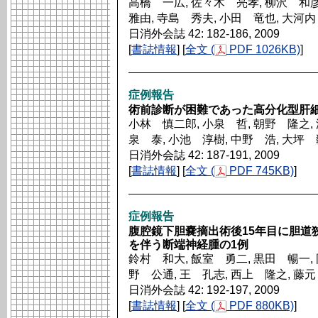
高橋 一広, 佐々木 亮孝, 柳沢 和彦
雅由, 寺島 秀夫, 小田 竜也, 大河
日消外会誌 42: 182-186, 2009
[
書誌情報
] [
全文 (
PDF 1026KB)
]
症例報告
術前診断が困難であった高分化型肝細
小林 慎二郎, 小泉 哲, 朝野 隆之, 
泉 泰, 小池 淳樹, 中野 浩, 大坪
日消外会誌 42: 187-191, 2009
[
書誌情報
] [
全文 (
PDF 745KB)
]
症例報告
腹腔鏡下胆嚢摘出術後15年目に胆道
を伴う断端神経腫の1例
鈴村 和大, 飯室 勇二, 黒田 暢一, 
野 公通, 王 孔志, 西上 隆之, 藤
日消外会誌 42: 192-197, 2009
[
書誌情報
] [
全文 (
PDF 880KB)
]