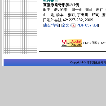
直腸原発奇形腫の1例
田中 毅, 的場 周一郎, 澤田 壽仁, 
山 剛, 橋本 雅司, 宇田川 晴司, 
日消外会誌 42: 227-232, 2009
[
書誌情報
] [
全文 (
PDF 857KB)
]
PDFを閲覧するため
Copyright © 日本消化器外