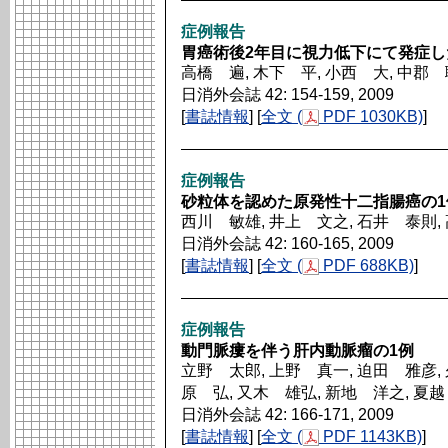
症例報告
胃癌術後2年目に視力低下にて発症し
高橋 遍, 木下 平, 小西 大, 中郡
日消外会誌 42: 154-159, 2009
[
書誌情報
] [
全文 (
PDF 1030KB)
]
症例報告
砂粒体を認めた原発性十二指腸癌の1
西川 敏雄, 井上 文之, 石井 泰則,
日消外会誌 42: 160-165, 2009
[
書誌情報
] [
全文 (
PDF 688KB)
]
症例報告
動門脈瘻を伴う肝内動脈瘤の1例
立野 太郎, 上野 真一, 迫田 雅彦, 
原 弘, 又木 雄弘, 新地 洋之, 夏
日消外会誌 42: 166-171, 2009
[
書誌情報
] [
全文 (
PDF 1143KB)
]