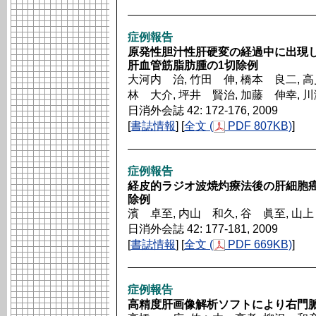
症例報告
原発性胆汁性肝硬変の経過中に出現
肝血管筋脂肪腫の1切除例
大河内 治, 竹田 伸, 橋本 良二, 高
林 大介, 坪井 賢治, 加藤 伸幸, 
日消外会誌 42: 172-176, 2009
[
書誌情報
] [
全文 (
PDF 807KB)
]
症例報告
経皮的ラジオ波焼灼療法後の肝細胞
除例
濱 卓至, 内山 和久, 谷 眞至, 山
日消外会誌 42: 177-181, 2009
[
書誌情報
] [
全文 (
PDF 669KB)
]
症例報告
高精度肝画像解析ソフトにより右門