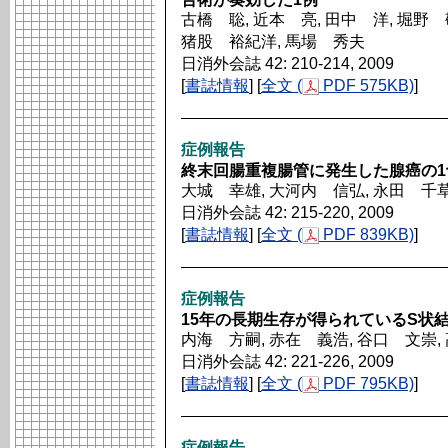
古橋 聡, 近本 亮, 田中 洋, 堀野 
猪股 裕紀洋, 馬場 秀夫
日消外会誌 42: 210-214, 2009
[
書誌情報
] [
全文 (
PDF 575KB)
]
症例報告
終末回腸重複腸管に発生した腺癌の1
大城 幸雄, 大河内 信弘, 永田 千草
日消外会誌 42: 215-220, 2009
[
書誌情報
] [
全文 (
PDF 839KB)
]
症例報告
15年の長期生存が得られているS状
内海 方嗣, 赤在 義浩, 谷口 文崇,
日消外会誌 42: 221-226, 2009
[
書誌情報
] [
全文 (
PDF 795KB)
]
症例報告