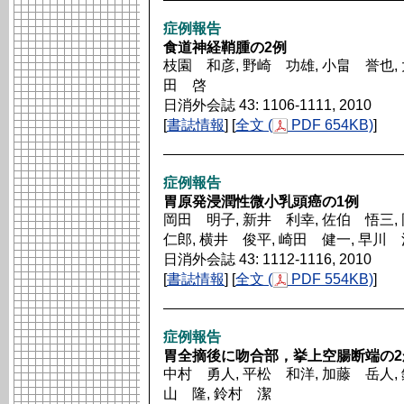
症例報告
食道神経鞘腫の2例
枝園 和彦, 野崎 功雄, 小畠 誉也, 
田 啓
日消外会誌 43: 1106-1111, 2010
[
書誌情報
] [
全文 (
PDF 654KB)
]
症例報告
胃原発浸潤性微小乳頭癌の1例
岡田 明子, 新井 利幸, 佐伯 悟三,
仁郎, 横井 俊平, 崎田 健一, 早川
日消外会誌 43: 1112-1116, 2010
[
書誌情報
] [
全文 (
PDF 554KB)
]
症例報告
胃全摘後に吻合部，挙上空腸断端の2
中村 勇人, 平松 和洋, 加藤 岳人, 
山 隆, 鈴村 潔