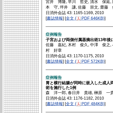
宮井 博隆, 早川 哲史, 清水 保延, 
本 守, 坪井 謙, 佐藤 崇文, 齋藤
日消外会誌 43: 1165-1169, 2010
[
書誌情報
] [
全文 (
PDF 646KB)
]
症例報告
子宮および両側付属器摘出術13年後
佐藤 嘉紀, 木村 俊久, 中澤 俊之, 
村 好章
日消外会誌 43: 1170-1175, 2010
[
書誌情報
] [
全文 (
PDF 572KB)
]
症例報告
胃と横行結腸が同時に嵌入した成人
術を施行した1例
森 洋一郎, 春日井 貴雄, 榊原 一
日消外会誌 43: 1176-1182, 2010
[
書誌情報
] [
全文 (
PDF 484KB)
]