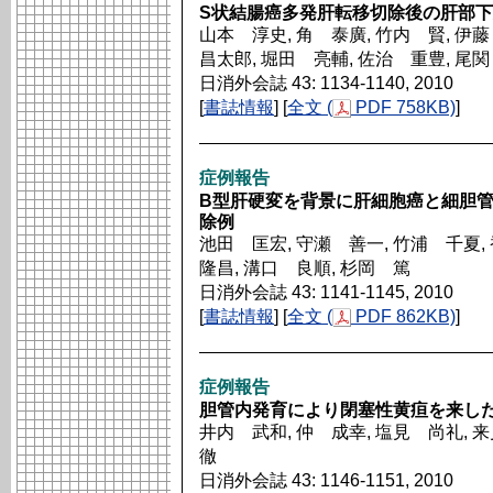
S状結腸癌多発肝転移切除後の肝部下
山本 淳史, 角 泰廣, 竹内 賢, 伊
昌太郎, 堀田 亮輔, 佐治 重豊, 尾
日消外会誌 43: 1134-1140, 2010
[
書誌情報
] [
全文 (
PDF 758KB)
]
症例報告
B型肝硬変を背景に肝細胞癌と細胆管
除例
池田 匡宏, 守瀬 善一, 竹浦 千夏,
隆昌, 溝口 良順, 杉岡 篤
日消外会誌 43: 1141-1145, 2010
[
書誌情報
] [
全文 (
PDF 862KB)
]
症例報告
胆管内発育により閉塞性黄疸を来し
井内 武和, 仲 成幸, 塩見 尚礼, 
徹
日消外会誌 43: 1146-1151, 2010