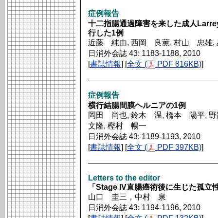
症例報告
十二指腸通過障害を来した成人Larr
行した1例
近藤 純由, 西岡 良薫, 村山 忠雄,
日消外会誌 43: 1183-1188, 2010
[
書誌情報
] [
全文 (
PDF 816KB)
]
症例報告
横行結腸間膜ヘルニアの1例
岡田 尚也, 鈴木 温, 橋本 陽平, 
文隆, 樫村 暢一
日消外会誌 43: 1189-1193, 2010
[
書誌情報
] [
全文 (
PDF 397KB)
]
Letters to the editor
「Stage IV直腸癌術後に生じた孤
山口 圭三，中村 泉
日消外会誌 43: 1194-1196, 2010