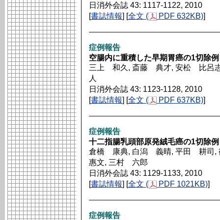
日消外会誌 43: 1117-1122, 2010
[
書誌情報
] [
全文 (
PDF 632KB)
]
症例報告
空腸内に重積した早期胃癌の1切除例
三上 和久, 斎藤 典才, 安松 比呂志,
人
日消外会誌 43: 1123-1128, 2010
[
書誌情報
] [
全文 (
PDF 637KB)
]
症例報告
十二指腸乳頭部原発絨毛癌の1切除例
倉橋 康典, 白潟 義晴, 平田 耕司,
惠文, 三村 六郎
日消外会誌 43: 1129-1133, 2010
[
書誌情報
] [
全文 (
PDF 1021KB)
]
症例報告