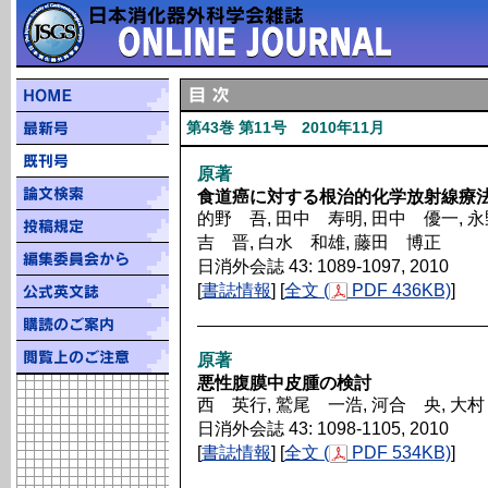
第43巻 第11号 2010年11月
原著
食道癌に対する根治的化学放射線療法後
的野 吾, 田中 寿明, 田中 優一, 永
吉 晋, 白水 和雄, 藤田 博正
日消外会誌 43: 1089-1097, 2010
[
書誌情報
] [
全文 (
PDF 436KB)
]
原著
悪性腹膜中皮腫の検討
西 英行, 鷲尾 一浩, 河合 央, 大
日消外会誌 43: 1098-1105, 2010
[
書誌情報
] [
全文 (
PDF 534KB)
]