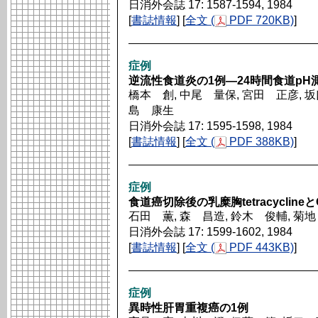
日消外会誌 17: 1587-1594, 1984
[
書誌情報
] [
全文 (
PDF 720KB)
]
症例
逆流性食道炎の1例―24時間食道p
橋本 創, 中尾 量保, 宮田 正彦, 坂
島 康生
日消外会誌 17: 1595-1598, 1984
[
書誌情報
] [
全文 (
PDF 388KB)
]
症例
食道癌切除後の乳糜胸tetracycline
石田 薫, 森 昌造, 鈴木 俊輔, 菊
日消外会誌 17: 1599-1602, 1984
[
書誌情報
] [
全文 (
PDF 443KB)
]
症例
異時性肝胃重複癌の1例