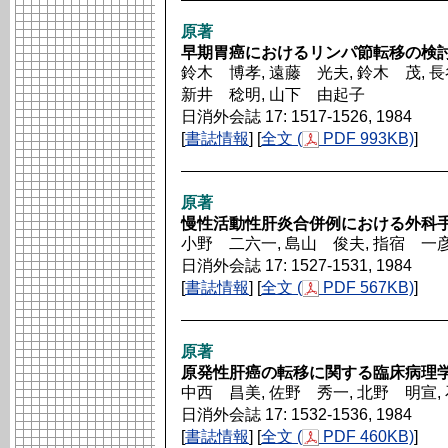
原著
早期胃癌におけるリンパ節転移の検
鈴木 博孝, 遠藤 光夫, 鈴木 茂, 
新井 稔明, 山下 由起子
日消外会誌 17: 1517-1526, 1984
[
書誌情報
] [
全文 (
PDF 993KB)
]
原著
慢性活動性肝炎合併例における外科
小野 二六一, 島山 俊夫, 指宿 一彦
日消外会誌 17: 1527-1531, 1984
[
書誌情報
] [
全文 (
PDF 567KB)
]
原著
原発性肝癌の転移に関する臨床病理
中西 昌美, 佐野 秀一, 北野 明宣,
日消外会誌 17: 1532-1536, 1984
[
書誌情報
] [
全文 (
PDF 460KB)
]