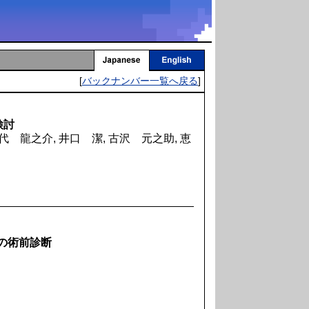
[
バックナンバー一覧へ戻る
]
検討
代 龍之介, 井口 潔, 古沢 元之助, 恵
の術前診断