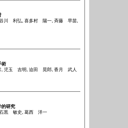
討
長谷川 利弘, 喜多村 陽一, 斉藤 早苗,
手術
, 児玉 吉明, 迫田 晃郎, 香月 武人
学的研究
 石黒 敏史, 葛西 洋一