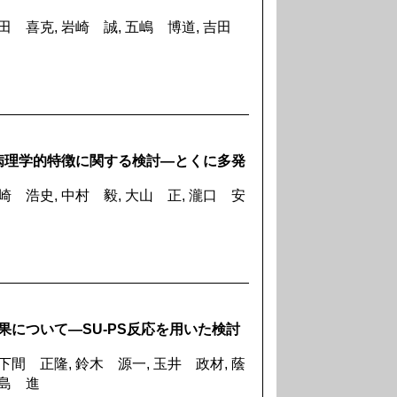
岡田 喜克, 岩崎 誠, 五嶋 博道, 吉田
病理学的特徴に関する検討―とくに多発
崎 浩史, 中村 毅, 大山 正, 瀧口 安
効果について―SU-PS反応を用いた検討
下間 正隆, 鈴木 源一, 玉井 政材, 蔭
間島 進