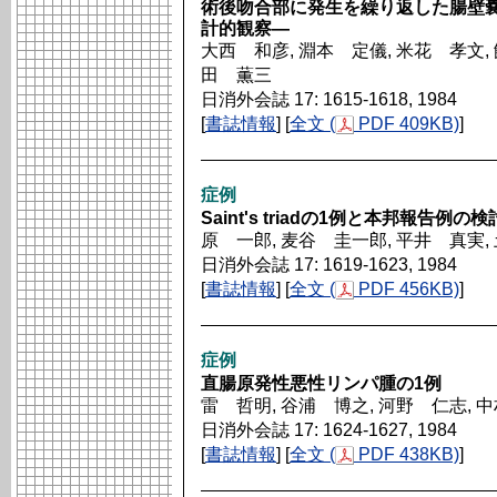
術後吻合部に発生を繰り返した腸壁
計的観察―
大西 和彦, 淵本 定儀, 米花 孝文, 
田 薫三
日消外会誌 17: 1615-1618, 1984
[
書誌情報
] [
全文 (
PDF 409KB)
]
症例
Saint's triadの1例と本邦報告例の検
原 一郎, 麦谷 圭一郎, 平井 真実,
日消外会誌 17: 1619-1623, 1984
[
書誌情報
] [
全文 (
PDF 456KB)
]
症例
直腸原発性悪性リンパ腫の1例
雷 哲明, 谷浦 博之, 河野 仁志, 
日消外会誌 17: 1624-1627, 1984
[
書誌情報
] [
全文 (
PDF 438KB)
]