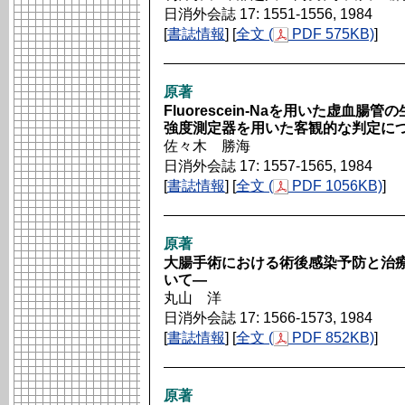
日消外会誌 17: 1551-1556, 1984
[
書誌情報
] [
全文 (
PDF 575KB)
]
原著
Fluorescein-Naを用いた虚
強度測定器を用いた客観的な判定に
佐々木 勝海
日消外会誌 17: 1557-1565, 1984
[
書誌情報
] [
全文 (
PDF 1056KB)
]
原著
大腸手術における術後感染予防と治
いて―
丸山 洋
日消外会誌 17: 1566-1573, 1984
[
書誌情報
] [
全文 (
PDF 852KB)
]
原著