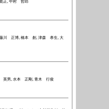
 寛正, 中村 哲郎
藤川 正博, 橋本 創, 津森 孝生, 大
石 英男, 水本 正剛, 青木 行俊