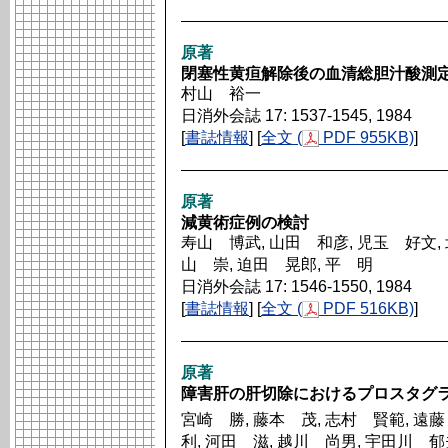
原著
閉塞性黄疸解除後の血清総胆汁酸測
村山 裕一
日消外会誌 17: 1537-1545, 1984
[
書誌情報
] [
全文 (
PDF 955KB)
]
原著
減黄術症例の検討
寿山 博武, 山田 和彦, 児玉 好文, 
山 崇, 迫田 晃郎, 平 明
日消外会誌 17: 1546-1550, 1984
[
書誌情報
] [
全文 (
PDF 516KB)
]
原著
障害肝の肝切除におけるプロスタグ
宮崎 勝, 藤本 茂, 志村 賢範, 遠藤
利, 河田 滋, 越川 尚男, 宇田川 郁