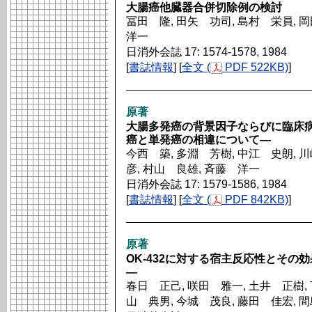
大腸癌他臓器合併切除例の検討
冨田 隆, 田矢 功司, 島村 栄員, 
洋一
日消外会誌 17: 1574-1578, 1984
[
書誌情報
] [
全文 (
PDF 522KB)
]
原著
大腸多発癌の背景因子ならびに臨床
癌と単発癌の相違について―
今西 築, 多淵 芳樹, 中江 史朗, 川
彦, 村山 良雄, 斉藤 洋一
日消外会誌 17: 1579-1586, 1984
[
書誌情報
] [
全文 (
PDF 842KB)
]
原著
OK-432に対する宿主反応性とその
―
春日 正己, 咲田 雅一, 土井 正樹, 
山 典男, 今城 茂良, 藤田 佳宏, 