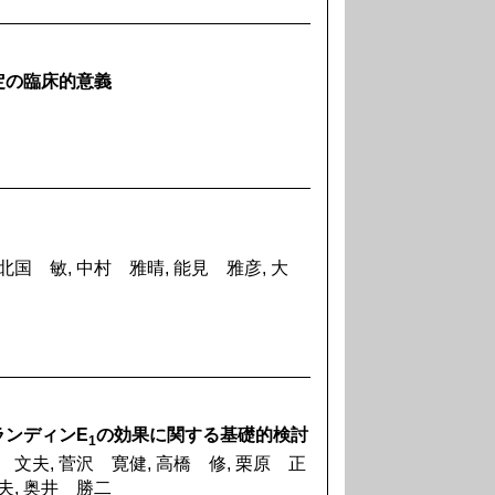
定の臨床的意義
北国 敏, 中村 雅晴, 能見 雅彦, 大
ランディンE
の効果に関する基礎的検討
1
 文夫, 菅沢 寛健, 高橋 修, 栗原 正
夫, 奥井 勝二