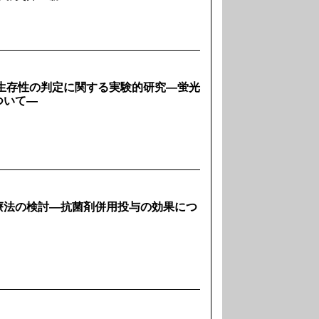
血腸管の生存性の判定に関する実験的研究―蛍光
ついて―
療法の検討―抗菌剤併用投与の効果につ