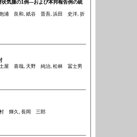
嚢状気腫の1例―および本邦報告例の統
飽浦 良和, 紙谷 晋吾, 浜田 史洋, 折
討
 土屋 喜哉, 天野 純治, 松林 冨士男
中村 輝久, 長岡 三郎