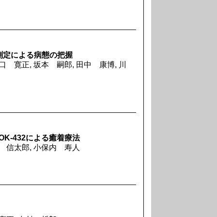
H測定による病態の把握
口 寛正, 坂本 嗣郎, 田中 康博, 川
とOK-432による癒着療法
地 信太郎, 小保内 寿人