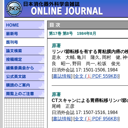
第17巻 第8号 1984年8月
原著
リンパ節転移を有する胃粘膜内癌の
是永 大輔, 亀川 隆久, 岡村 健, 神
良 昭一, 野田 尚一, 松坂 俊光
日消外会誌 17: 1501-1506, 1984
[
書誌情報
] [
全文 (
PDF 559KB)
]
原著
CTスキャンによる胃癌転移リンパ節
尾崎 正彦
日消外会誌 17: 1507-1516, 1984
[
書誌情報
] [
全文 (
PDF 956KB)
]