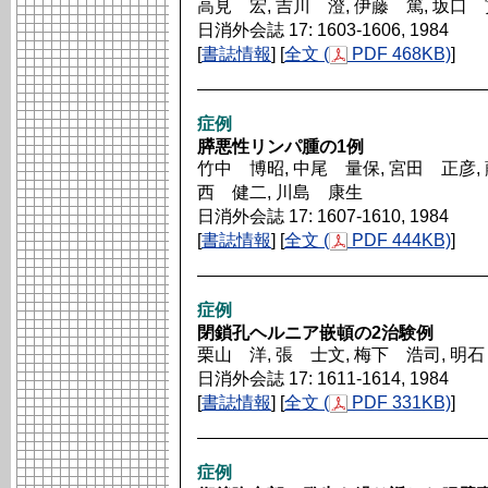
高見 宏, 吉川 澄, 伊藤 篤, 坂口
日消外会誌 17: 1603-1606, 1984
[
書誌情報
] [
全文 (
PDF 468KB)
]
症例
膵悪性リンパ腫の1例
竹中 博昭, 中尾 量保, 宮田 正彦, 
西 健二, 川島 康生
日消外会誌 17: 1607-1610, 1984
[
書誌情報
] [
全文 (
PDF 444KB)
]
症例
閉鎖孔ヘルニア嵌頓の2治験例
栗山 洋, 張 士文, 梅下 浩司, 明
日消外会誌 17: 1611-1614, 1984
[
書誌情報
] [
全文 (
PDF 331KB)
]
症例