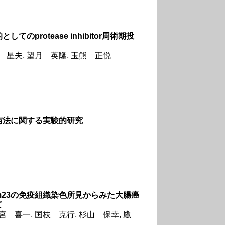
protease inhibitor周術期投
出 星夫, 望月 英隆, 玉熊 正悦
与法に関する実験的研究
4，nm23の免疫組織染色所見からみた大腸癌
て
宮 喜一, 国枝 克行, 杉山 保幸, 鷹