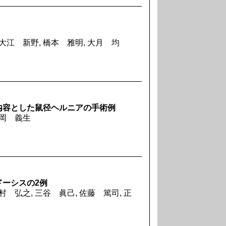
 大江 新野, 橋本 雅明, 大月 均
内容とした鼠径ヘルニアの手術例
山岡 義生
ーシスの2例
村 弘之, 三谷 眞己, 佐藤 篤司, 正