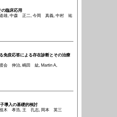
その臨床応用
道雄, 中森 正二, 今岡 真義, 中村 祐
る免疫応答による存在診断とその治療
 伸治, 嶋田 紘, Martin A,
遺伝子導入の基礎的検討
 植木 孝浩, 王 孔志, 岡本 英三