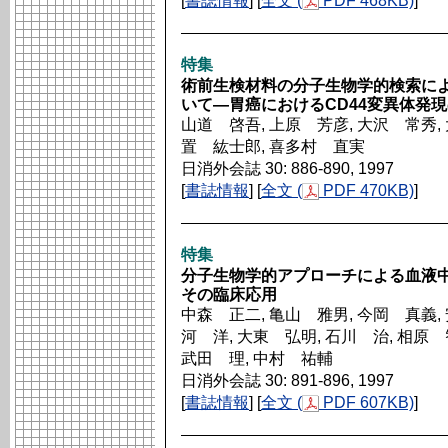
[
書誌情報
] [
全文 (
PDF 468KB)
]
特集
術前生検材料の分子生物学的検索に
いて―胃癌におけるCD44変異体発
山道 啓吾, 上原 芳彦, 大沢 常秀, 
置 紘士郎, 喜多村 直実
日消外会誌 30: 886-890, 1997
[
書誌情報
] [
全文 (
PDF 470KB)
]
特集
分子生物学的アプローチによる血液
その臨床応用
中森 正二, 亀山 雅男, 今岡 真義, 
河 洋, 大東 弘明, 石川 治, 相原 
武田 理, 中村 祐輔
日消外会誌 30: 891-896, 1997
[
書誌情報
] [
全文 (
PDF 607KB)
]