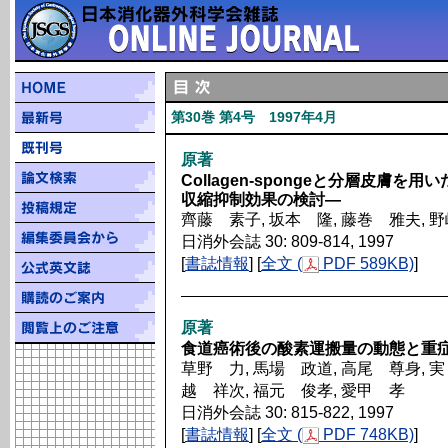
第30巻 第4号 1997年4月
原著
Collagen-spongeと分層皮膚
収縮抑制効果の検討―
齊藤 素子, 坂本 隆, 藤巻 雅夫, 
日消外会誌 30: 809-814, 1997
[
書誌情報
] [
全文 (
PDF 589KB)
]
原著
食道癌術後の酸素運搬量の動態と重
草野 力, 馬場 政道, 高尾 尊身, 実
越 祥次, 福元 俊孝, 愛甲 孝
日消外会誌 30: 815-822, 1997
[
書誌情報
] [
全文 (
PDF 748KB)
]