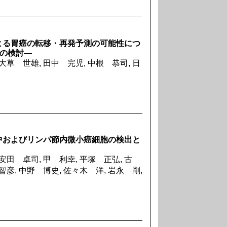
よる胃癌の転移・再発予測の可能性につ
現の検討―
大草 世雄, 田中 完児, 中根 恭司, 日
中およびリンパ節内微小癌細胞の検出と
安田 卓司, 甲 利幸, 平塚 正弘, 古
智彦, 中野 博史, 佐々木 洋, 岩永 剛,