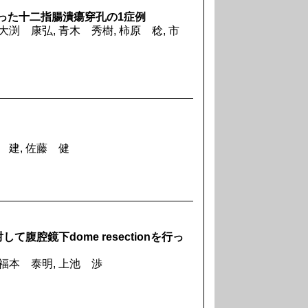
を伴った十二指腸潰瘍穿孔の1症例
大渕 康弘, 青木 秀樹, 柿原 稔, 市
 建, 佐藤 健
腔鏡下dome resectionを行っ
 福本 泰明, 上池 渉