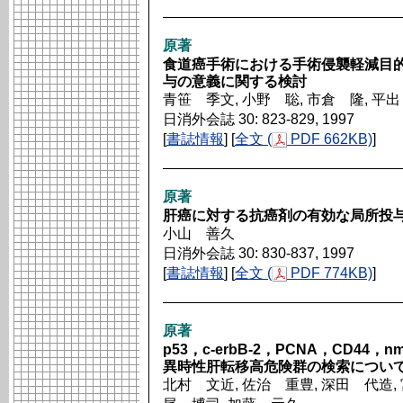
原著
食道癌手術における手術侵襲軽減目的としての
与の意義に関する検討
青笹 季文, 小野 聡, 市倉 隆, 平
日消外会誌 30: 823-829, 1997
[
書誌情報
] [
全文 (
PDF 662KB)
]
原著
肝癌に対する抗癌剤の有効な局所投
小山 善久
日消外会誌 30: 830-837, 1997
[
書誌情報
] [
全文 (
PDF 774KB)
]
原著
p53，c-erbB-2，PCNA，CD4
異時性肝転移高危険群の検索につい
北村 文近, 佐治 重豊, 深田 代造, 