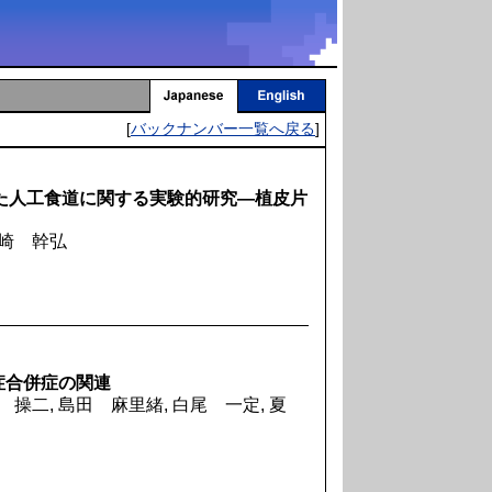
[
バックナンバー一覧へ戻る
]
を用いた人工食道に関する実験的研究―植皮片
野崎 幹弘
症合併症の関連
 操二, 島田 麻里緒, 白尾 一定, 夏