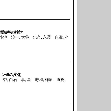
7標識率の検討
小池 淳一, 大谷 忠久, 永澤 康滋, 小
ミン値の変化
 郁, 白石 享, 星 寿和, 柿原 直樹,