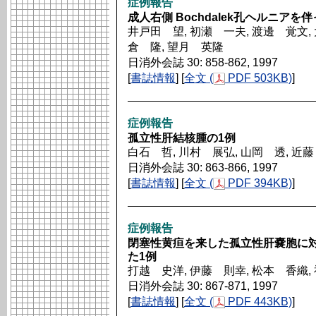
症例報告
成人右側 Bochdalek孔ヘルニア
井戸田 望, 初瀬 一夫, 渡邊 覚文, 
倉 隆, 望月 英隆
日消外会誌 30: 858-862, 1997
[
書誌情報
] [
全文 (
PDF 503KB)
]
症例報告
孤立性肝結核腫の1例
白石 哲, 川村 展弘, 山岡 透, 近藤
日消外会誌 30: 863-866, 1997
[
書誌情報
] [
全文 (
PDF 394KB)
]
症例報告
閉塞性黄疸を来した孤立性肝嚢胞に対して腹
た1例
打越 史洋, 伊藤 則幸, 松本 香織,
日消外会誌 30: 867-871, 1997
[
書誌情報
] [
全文 (
PDF 443KB)
]