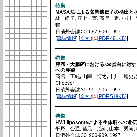
特集
MASA法による変異遺伝子の検出と
林 尚子, 江上 寛, 高野 定, 小川 
輔
日消外会誌 30: 897-900, 1997
[
書誌情報
] [
全文 (
PDF 481KB)
]
特集
膵癌・大腸癌における
ras
蛋白に対す
への展望
高橋 正純, 山岡 博之, 市川 靖史, 渡会
Cheever
日消外会誌 30: 901-905, 1997
[
書誌情報
] [
全文 (
PDF 518KB)
]
特集
HVJ‐liposomeによる生体肝への
平野 公通, 藤元 治朗, 山本 秀尚,
日消外会誌 30: 906-909, 1997