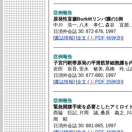
症例報告
原発性盲腸Burkittリンパ腫の1例
中川 浩一, 八木 孝仁, 森谷 宜朋,
日消外会誌 30: 872-876, 1997
[
書誌情報
] [
全文 (
PDF 469KB)
]
症例報告
子宮円靭帯原発の平滑筋芽細胞腫を
岩田 辰吾, 安永 敏美, 高橋 玲, 
日消外会誌 30: 877-880, 1997
[
書誌情報
] [
全文 (
PDF 358KB)
]
症例報告
緊急開腹手術を必要としたアミロイド
西脇 巨記, 片岡 誠, 桑原 義之, 川
岡 昭
日消外会誌 30: 881-885, 1997