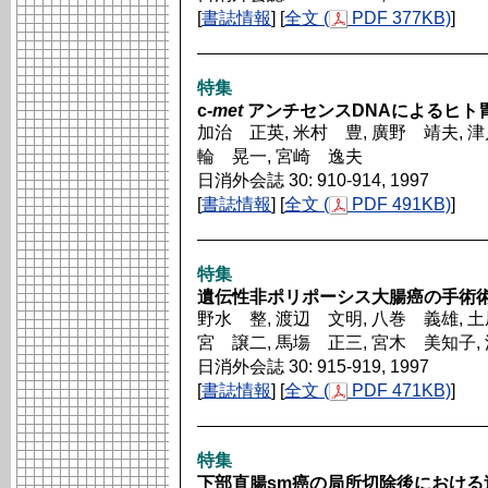
[
書誌情報
] [
全文 (
PDF 377KB)
]
特集
c-
met
アンチセンスDNAによるヒト
加治 正英, 米村 豊, 廣野 靖夫, 津
輪 晃一, 宮崎 逸夫
日消外会誌 30: 910-914, 1997
[
書誌情報
] [
全文 (
PDF 491KB)
]
特集
遺伝性非ポリポーシス大腸癌の手術
野水 整, 渡辺 文明, 八巻 義雄, 土
宮 譲二, 馬塲 正三, 宮木 美知子,
日消外会誌 30: 915-919, 1997
[
書誌情報
] [
全文 (
PDF 471KB)
]
特集
下部直腸sm癌の局所切除後における