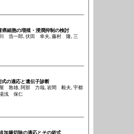
胃癌細胞の増殖・浸潤抑制の検討
川 浩一郎, 伏田 幸夫, 藤村 隆, 三
術式の適応と遺伝子診断
屋 敦雄, 阿部 力哉, 岩間 毅夫, 宇都
 湯浅 保仁
追加腸切除の適応とその術式