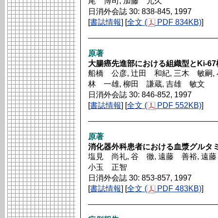
尾 博司, 加藤 元久
日消外会誌 30: 838-845, 1997
[
書誌情報
] [
全文 (
PDF 834KB)
]
原著
大腸癌先進部における組織型とKi-6
船橋 公彦, 辻田 和紀, 三木 敏嗣, 
林 一雄, 柳田 謙蔵, 吉雄 敏文
日消外会誌 30: 846-852, 1997
[
書誌情報
] [
全文 (
PDF 552KB)
]
原著
消化器外科患者における血漿グルタ
塩見 尚礼, 谷 徹, 遠藤 善裕, 遠藤
小玉 正智
日消外会誌 30: 853-857, 1997
[
書誌情報
] [
全文 (
PDF 483KB)
]