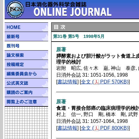
第31巻 第5号 1998年5月
原著
膵酵素および胆汁酸がラット食道上
理学的検討
岩附 昭広, 佐々木 巌, 神山 泰彦,
日消外会誌 31: 1051-1056, 1998
[
書誌情報
] [
全文 (
PDF 570KB)
]
原著
食道・胃接合部癌の臨床病理学的検
村上 信一, 野口 剛, 橋本 剛, 武
日消外会誌 31: 1057-1064, 1998
[
書誌情報
] [
全文 (
PDF 800KB)
]