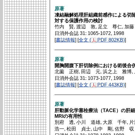
原著
凍結融解処理肝組織前感作による切
対する保護作用の検討
竹内 賢, 渡辺 敦, 足立 尊仁, 加
日消外会誌 31: 1065-1072, 1998
[
書誌情報
] [
全文 (
PDF 802KB)
]
原著
開胸開腹下肝切除例における術後合
北薗 正樹, 田辺 元, 浜之上 雅博,
日消外会誌 31: 1073-1077, 1998
[
書誌情報
] [
全文 (
PDF 443KB)
]
原著
肝動脈化学塞栓療法（TACE）の肝細
MRIの有用性
別府 透, 小川 道雄, 大原 千年, 
浩一, 松田 貞士, 山中 剛, 佐野 収