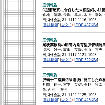
症例報告
C型肝硬変に合併した末梢型細小胆管
倉地 清隆, 長嶋 孝昌, 水上 泰延,
日消外会誌 31: 1112-1116, 1998
[
書誌情報
] [
全文 (
PDF 487KB)
]
症例報告
尾状葉原発の胆管内発育型胆管細胞癌
待木 雄一, 重田 英隆, 高山 哲夫,
日消外会誌 31: 1117-1121, 1998
[
書誌情報
] [
全文 (
PDF 522KB)
]
症例報告
膵頭十二指腸切除術後に発症した血
片岡 祐一, 宮本 英雄, 高野 容幸,
等, 西村 博行
日消外会誌 31: 1122-1125, 1998
[
書誌情報
] [
全文 (
PDF 426KB)
]