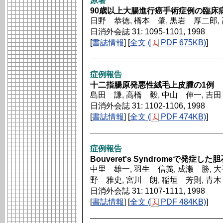
原著
90歳以上大腸進行癌手術症例の臨床
日野 恭徳, 橋本 肇, 黒岩 厚二郎,
日消外会誌 31: 1095-1101, 1998
[
書誌情報
] [
全文 (
PDF 675KB)
]
症例報告
十二指腸原発悪性絨毛上皮腫の1例
島田 謙, 高橋 毅, 中山 伸一, 吉
日消外会誌 31: 1102-1106, 1998
[
書誌情報
] [
全文 (
PDF 474KB)
]
症例報告
Bouveret's Syndromeで発症し
中里 雄一, 羽生 信義, 成瀬 勝, 大
野 雅史, 宮川 朗, 稲垣 芳則, 青
日消外会誌 31: 1107-1111, 1998
[
書誌情報
] [
全文 (
PDF 484KB)
]