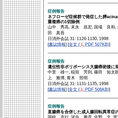
症例報告
ネフローゼ症候群で発症した膵acinar c
重複癌の1切除例
山中 秀高, 末永 昌宏, 国場 良和, 
田 真吾
日消外会誌 31: 1126-1130, 1998
[
書誌情報
] [
全文 (
PDF 507KB)
]
症例報告
遺伝性非ポリポーシス大腸癌術後に
中里 雄一, 稲垣 芳則, 篠田 知太朗,
上 雅博, 青木 照明
日消外会誌 31: 1131-1135, 1998
[
書誌情報
] [
全文 (
PDF 506KB)
]
症例報告
直腸癌を合併した成人腸回転異常症の
国枝 克行, 河合 雅彦, 佐野 文, 