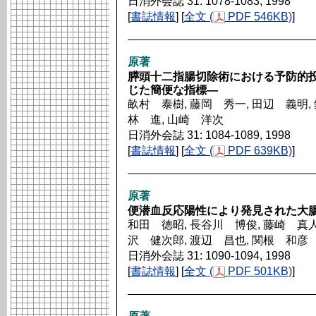
日消外会誌 31: 1078-1083, 1998
[
書誌情報
] [
全文 (
PDF 546KB)
]
原著
膵頭十二指腸切除術における予防的投
じた簡便な指標―
畝村 泰樹, 藤岡 秀一, 田辺 義明, 
林 進, 山崎 洋次
日消外会誌 31: 1084-1089, 1998
[
書誌情報
] [
全文 (
PDF 639KB)
]
原著
便潜血反応陽性により発見された大
和田 徳昭, 長谷川 博俊, 藤崎 真人,
沢 健次郎, 渡辺 昌也, 関根 和彦
日消外会誌 31: 1090-1094, 1998
[
書誌情報
] [
全文 (
PDF 501KB)
]